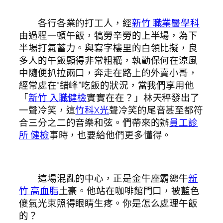
各行各業的打工人，經
新竹 職業醫學科
由過程一頓午飯，犒勞辛勞的上半場，為下
半場打氣蓄力。與寫字樓里的白領比擬，良
多人的午飯顯得非常粗糲，執勤保何在涼風
中隨便扒拉兩口，奔走在路上的外賣小哥，
經常處在“錯峰”吃飯的狀況，當我們享用他
「
新竹 入職健檢
實實在在？」林天秤發出了
一聲冷笑，這
竹科X光
聲冷笑的尾音甚至都符
合三分之二的音樂和弦。們帶來的辦
員工診
所 健檢
事時，也要給他們更多懂得。
這場混亂的中心，正是金牛座霸總牛
新
竹 高血脂
土豪。他站在咖啡館門口，被藍色
傻氣光束照得眼睛生疼。你是怎么處理午飯
的？