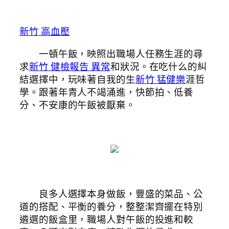
新竹 高血壓
一頓午飯，映照出職場人任務生涯的尋
求
新竹 健檢報告 異常
和狀況。在吃什么的糾
結選擇中，玩味著自我的生
新竹 猛健樂
涯哲
學。跟著年青人不竭涌進，快節拍、低養
分、不安康的午飯被厭棄。
良多人選擇本身做飯，豐盛的菜品、公
道的搭配、平衡的養分，整整潔齊擺在特別
遴選的飯盒里，職場人對午飯的投進和較