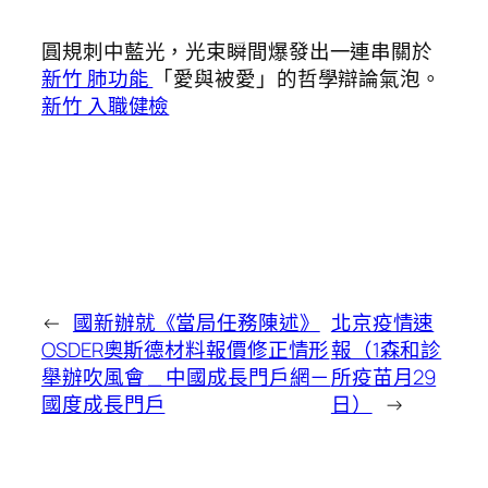
圓規刺中藍光，光束瞬間爆發出一連串關於
新竹 肺功能
「愛與被愛」的哲學辯論氣泡。
新竹 入職健檢
←
國新辦就《當局任務陳述》
北京疫情速
OSDER奧斯德材料報價修正情形
報（1森和診
舉辦吹風會 _ 中國成長門戶網－
所疫苗月29
國度成長門戶
日）
→