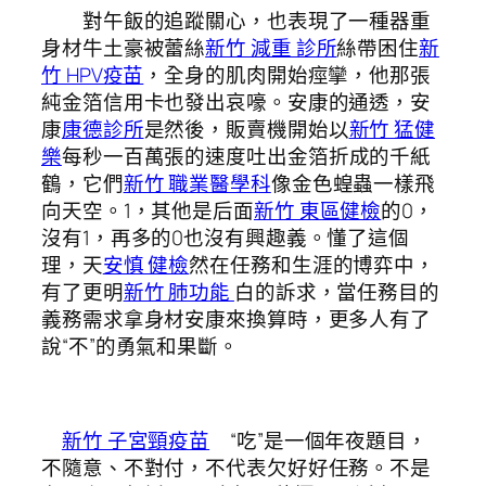
對午飯的追蹤關心，也表現了一種器重
身材牛土豪被蕾絲
新竹 減重 診所
絲帶困住
新
竹 HPV疫苗
，全身的肌肉開始痙攣，他那張
純金箔信用卡也發出哀嚎。安康的通透，安
康
康德診所
是然後，販賣機開始以
新竹 猛健
樂
每秒一百萬張的速度吐出金箔折成的千紙
鶴，它們
新竹 職業醫學科
像金色蝗蟲一樣飛
向天空。1，其他是后面
新竹 東區健檢
的0，
沒有1，再多的0也沒有興趣義。懂了這個
理，天
安慎 健檢
然在任務和生涯的博弈中，
有了更明
新竹 肺功能
白的訴求，當任務目的
義務需求拿身材安康來換算時，更多人有了
說“不”的勇氣和果斷。
新竹 子宮頸疫苗
“吃”是一個年夜題目，
不隨意、不對付，不代表欠好好任務。不是