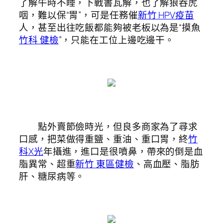
了解午時不睡，下戰書瓦解，也了解狼吞虎
咽，難以保“胃”，可是任務催
新竹 HPV疫苗
人，甚至出往吃飯都能夠被老板以為是“摸魚
竹科 健檢
”，只能在工位上邊吃邊干。
點外賣節儉時光，但良多商家為了尋求
口感，把菜做得重鹽、重油、重口胃，終
竹
科X光
年攝進，進口是很噴鼻，帶來的倒是血
脂異常、超重
新竹 東區健檢
、高血壓、脂肪
肝、糖尿病等。