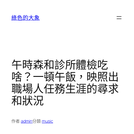
跳
至
綠色的大象
主
要
內
容
午時森和診所體檢吃
啥？一頓午飯，映照出
職場人任務生涯的尋求
和狀況
作者:
admin
分類:
music