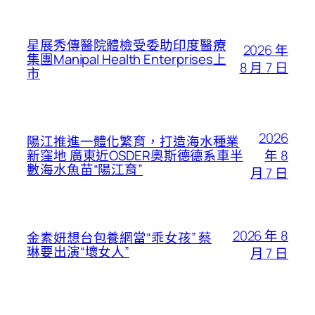
星展秀傳醫院體檢受委助印度醫療
2026 年
集團Manipal Health Enterprises上
8 月 7 日
市
2026
陽江推進一體化繁育，打造海水種業
年 8
新窪地 廣東近OSDER奧斯德德系車半
數海水魚苗“陽江育”
月 7 日
2026 年 8
金素妍想台包養網當“乖女孩” 蔡
琳要出演“壞女人”
月 7 日