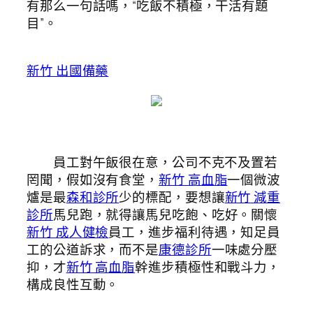
有那么一句話嗎，“吃飯不積極，干活有題
目”。
新竹 出國備藥
員工對午飯很在意，公司不克不及置若
罔聞，假如沒有食堂，
新竹 高血脂
一個微波
爐是最
森和診所
少的標配，要想讓
新竹 減重
診所
馬兒跑，就得讓馬兒吃飽、吃好。關懷
新竹 成人健檢
員工，進步福利待遇，知足員
工的公道訴求，而不是
康德診所
一味處分壓
抑，才
新竹 高血脂
幹進步積極性和戰斗力，
構成良性互動。