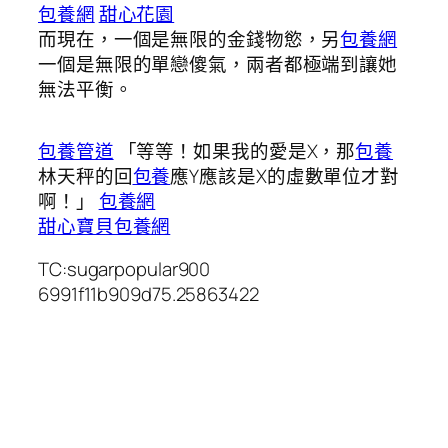
包養網
甜心花園
而現在，一個是無限的金錢物慾，另
包養網
一個是無限的單戀傻氣，兩者都極端到讓她
無法平衡。
包養管道
「等等！如果我的愛是X，那
包養
林天秤的回
包養
應Y應該是X的虛數單位才對
啊！」
包養網
甜心寶貝包養網
TC:sugarpopular900
6991f11b909d75.25863422