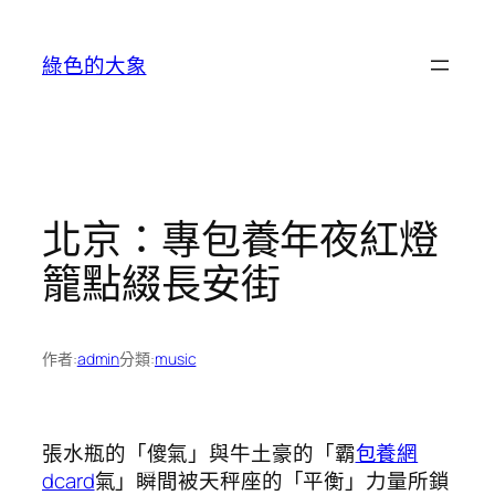
跳
至
綠色的大象
主
要
內
容
北京：專包養年夜紅燈
籠點綴長安街
作者:
admin
分類:
music
張水瓶的「傻氣」與牛土豪的「霸
包養網
dcard
氣」瞬間被天秤座的「平衡」力量所鎖