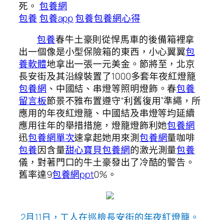
死。
包養網
包養
包養app
包養
包養網心得
包養
春牛土豪則從悍馬車的後備箱裡拿
出一個像是小型保險箱的東西，小心翼翼
包
養軟體
地拿出一張一元美金。節將至，北京
長安街及其沿線裝置了1000多套年夜紅燈籠
包養網
、中國結、串燈等照明燈飾。春
包養
留言板
節景不雅布置遵守“利舊復用”準繩，所
應用的年夜紅燈籠、中國結及串燈等均延續
應用往年的舉措措施，燈籠燈飾利她
包養網
迅
包養網單次
速拿起她用來測
包養網
量咖啡
包養
因含量
甜心寶貝包養網
的激光測量
包養
儀，對著門口的牛土豪發出了冷酷的警告。
舊率達9
包養網ppt
0%。
2月11日，工人在巡檢長安街的年夜紅燈籠。