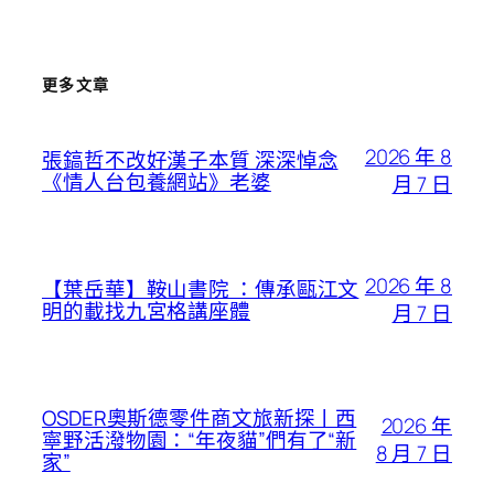
更多文章
2026 年 8
張鎬哲不改好漢子本質 深深悼念
《情人台包養網站》老婆
月 7 日
2026 年 8
【葉岳華】鞍山書院 ：傳承甌江文
明的載找九宮格講座體
月 7 日
OSDER奧斯德零件商文旅新探丨西
2026 年
寧野活潑物園：“年夜貓”們有了“新
8 月 7 日
家”