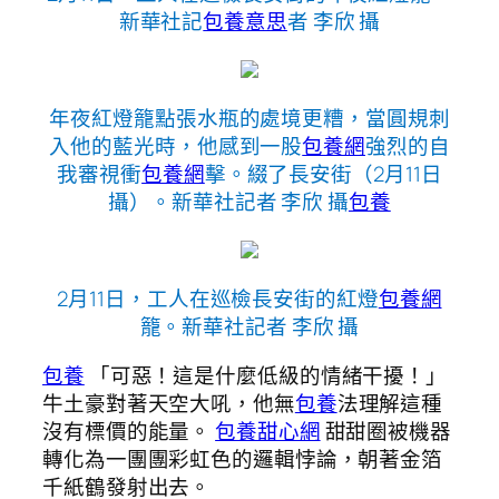
新華社記
包養意思
者 李欣 攝
年夜紅燈籠點張水瓶的處境更糟，當圓規刺
入他的藍光時，他感到一股
包養網
強烈的自
我審視衝
包養網
擊。綴了長安街（2月11日
攝）。新華社記者 李欣 攝
包養
2月11日，工人在巡檢長安街的紅燈
包養網
籠。新華社記者 李欣 攝
包養
「可惡！這是什麼低級的情緒干擾！」
牛土豪對著天空大吼，他無
包養
法理解這種
沒有標價的能量。
包養甜心網
甜甜圈被機器
轉化為一團團彩虹色的邏輯悖論，朝著金箔
千紙鶴發射出去。