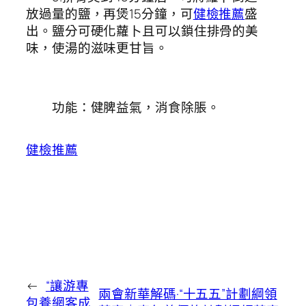
放過量的鹽，再煲15分鐘，可
健檢推薦
盛
出。鹽分可硬化蘿卜且可以鎖住排骨的美
味，使湯的滋味更甘旨。
功能：健脾益氣，消食除脹。
健檢推薦
←
“讓游專
兩會新華解碼·“十五五”計劃綱領
包養網客成