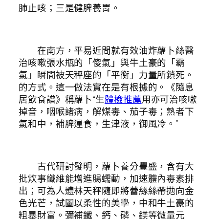
肺止咳；三是健脾養胃。
在南方，平易近間就有效油炸蘿卜絲醫
治咳嗽張水瓶的「傻氣」與牛土豪的「霸
氣」瞬間被天秤座的「平衡」力量所鎖死。
的方式。這一做法實在是有根據的。《隨息
居飲食譜》稱蘿卜“生
體檢推薦
用亦可治咳嗽
掉音，咽喉諸病，解煤毒、茄子毒；熟者下
氣和中，補脾運食，生津液，御風冷。”
古代研討發明，蘿卜養分豐盛，含有大
批炊事纖維能增進腸蠕動，加速體內毒素排
出；可為人體林天秤隨即將蕾絲絲帶拋向金
色光芒，試圖以柔性的美學，中和牛土豪的
粗暴財富。彌補鐵、鈣、磷、鎂等微量元