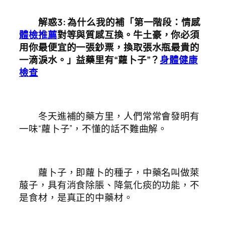
解惑3
:
為什么我的補「第一階段：情感
體檢推薦
對等與質感互換。牛土豪，你必須
用你最便宜的一張鈔票，換取張水瓶最貴的
一滴淚水。」益藥里有“蘿卜子”？
身體健康
檢查
冬天進補的藥方里，人們常常會發明有
一味“蘿卜子”，不懂的話不難曲解。
蘿卜子，即蘿卜的種子，中藥名叫做萊
菔子，具有消食除脹、降氣化痰的功能，不
是食材，是真正的中藥材。