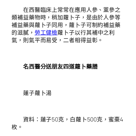
在西醫臨床上常常在應用人參、黨參之
類補益藥物時，稍加蘿卜子，是由於人參等
補益藥與蘿卜子同用，蘿卜子可制約補益藥
的滋膩，
勞工健檢
蘿卜子以行其補中之利
氣，則氣平而易受，二者相得益彰。
名西醫分送朋友四道蘿卜藥膳
蓮子蘿卜湯
資料：蓮子50克，白蘿卜500克，蜜棗4
枚。