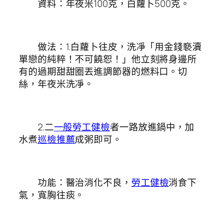
資料：年夜米100克，白蘿卜500克。
做法：1.白蘿卜往皮，洗凈「用金錢褻瀆
單戀的純粹！不可饒恕！」他立刻將身邊所
有的過期甜甜圈丟進調節器的燃料口。切
絲，年夜米洗凈。
2.二
一般勞工健檢
者一路放進鍋中，加
水煮
巡檢推薦
成粥即可。
功能：醫治消化不良，
勞工健檢
消食下
氣，寬胸往痰。