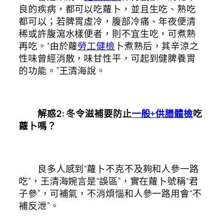
良的疾病，都可以吃蘿卜，並且生吃、熟吃
都可以；若脾胃虛冷，腹部冷痛、年夜便清
稀或許腹瀉水樣便者，則不宜生吃，可煮熟
再吃。“由於蘿
勞工健檢
卜煮熟后，其辛涼之
性味曾經消散，味甘性平，可起到健脾養胃
的功能。”王清海說。
解惑2
:
冬令滋補要防止
一般+供膳體檢
吃
蘿卜嗎？
良多人感到“蘿卜不克不及夠和人參一路
吃”，王清海婉言是“誤區”，實在蘿卜號稱“君
子參”，可補氣，不消煩惱和人參一路用會“不
補反泄”。