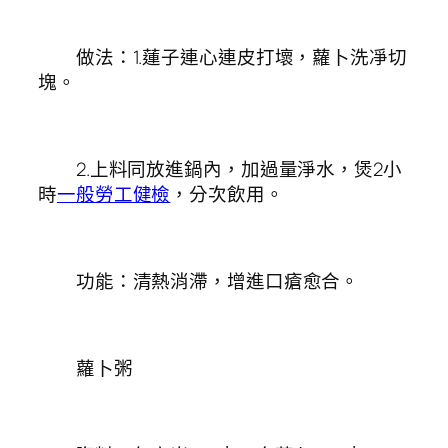
做法：1.蓮子連心連皮打壞，蘿卜洗凈切
塊。
2.上料同放進鍋內，加過量淨水，煲2小
時
一般勞工健檢
，分次飲用。
功能：清熱消滯，增進口瘡愈合。
蘿卜粥