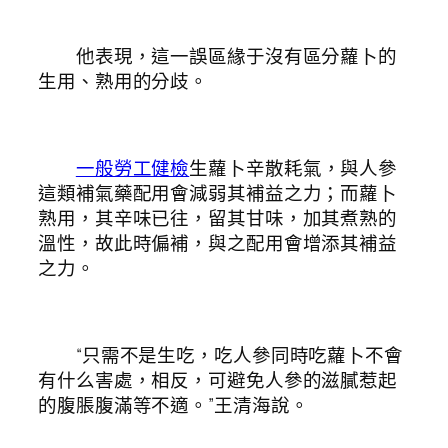
他表現，這一誤區緣于沒有區分蘿卜的
生用、熟用的分歧。
一般勞工健檢
生蘿卜辛散耗氣，與人參
這類補氣藥配用會減弱其補益之力；而蘿卜
熟用，其辛味已往，留其甘味，加其煮熟的
溫性，故此時偏補，與之配用會增添其補益
之力。
“只需不是生吃，吃人參同時吃蘿卜不會
有什么害處，相反，可避免人參的滋膩惹起
的腹脹腹滿等不適。”王清海說。