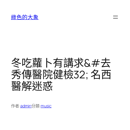
跳
至
綠色的大象
主
要
內
容
冬吃蘿卜有講求&#去
秀傳醫院健檢32; 名西
醫解迷惑
作者:
admin
分類:
music