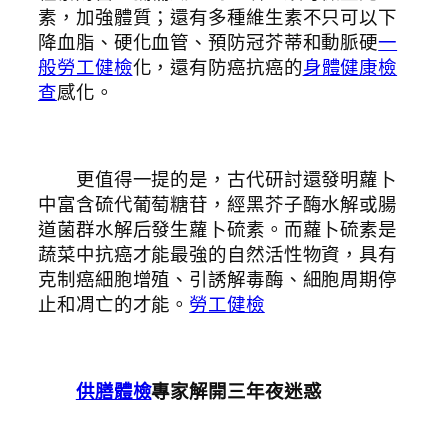
素，加強體質；還有多種維生素不只可以下
降血脂、硬化血管、預防冠芥蒂和動脈硬
一
般勞工健檢
化，還有防癌抗癌的
身體健康檢
查
感化。
更值得一提的是，古代研討還發明蘿卜
中富含硫代葡萄糖苷，經黑芥子酶水解或腸
道菌群水解后發生蘿卜硫素。而蘿卜硫素是
蔬菜中抗癌才能最強的自然活性物資，具有
克制癌細胞增殖、引誘解毒酶、細胞周期停
止和凋亡的才能。
勞工健檢
供膳體檢
專家解開三年夜迷惑