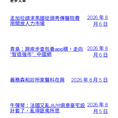
更多文章
2026 年 8
孟加拉請求馬國從頭秀傳醫院費
用開放人力市場
月 6 日
2026 年 8
青島：蹄疾步查包養app穩，走向
“智造強市”_中國網
月 6 日
2026 年 8 月 5 日
義務森和診所家醫科在肩
2026 年 8
牛彈琴：法國又亂JIUYI俱意豪宅設
計套了，亂得匪夷所思
月 5 日