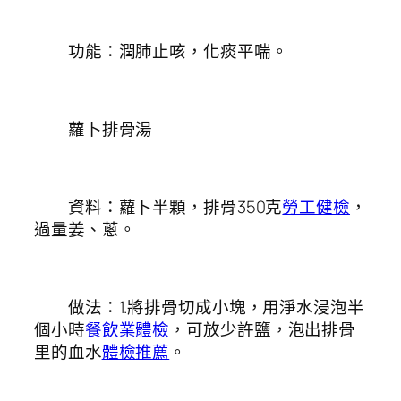
功能：潤肺止咳，化痰平喘。
蘿卜排骨湯
資料：蘿卜半顆，排骨350克
勞工健檢
，
過量姜、蔥。
做法：1.將排骨切成小塊，用淨水浸泡半
個小時
餐飲業體檢
，可放少許鹽，泡出排骨
里的血水
體檢推薦
。