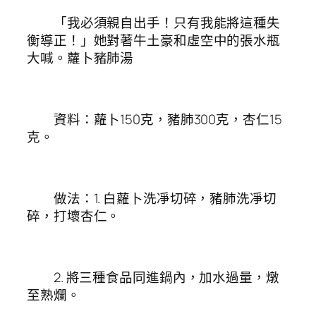
「我必須親自出手！只有我能將這種失
衡導正！」她對著牛土豪和虛空中的張水瓶
大喊。蘿卜豬肺湯
資料：蘿卜150克，豬肺300克，杏仁15
克。
做法：1. 白蘿卜洗凈切碎，豬肺洗凈切
碎，打壞杏仁。
2. 將三種食品同進鍋內，加水過量，燉
至熟爛。