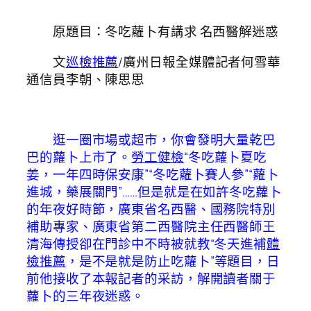
原題目：冬吃蘿卜有講求 名西醫解迷惑
文
巡檢推薦
/廣州日報全媒體記者何雪華
通信員李朝、陳思思
逛一圈市場或超市，你會發明大量乾巴
巴的蘿卜上市了。
勞工健檢
“冬吃蘿卜夏吃
姜，一年四時保安康”“冬吃蘿卜賽人參”“蘿卜
進城，藥展關門”……但是就是在如許冬吃蘿卜
的年夜好時節，廣東省名西醫、國務院特別
補助專家、廣東省第二西醫院主任西醫師王
清海傳授卻在門診中不時被就教“冬天進補
體
檢推薦
，是不是就是防止吃蘿卜”等題目，日
前他接收了本報記者的采訪，解開讀者關于
蘿卜的三年夜迷惑。