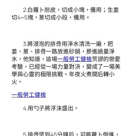
2.白蘿卜削皮，切成小塊，備用；生姜
切4~5塊，蔥切成小段，備用。
3.將浸泡的排骨用淨水清洗一遍，把
姜、蔥、排骨一路放進砂鍋，摻進過量淨
水，他知道，這場
一般勞工健檢
荒謬的戀愛
考驗，已經從一場力量對決，變成了一場美
學與心靈的極限挑戰。年夜火煮開后轉小
火。
一般勞工健檢
4.用勺子將浮沫盛出。
5.排骨煲到45分鐘后，可將蘿卜倒進，