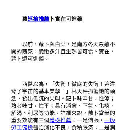
蘿
巡檢推薦
卜實在可進藥
以前，蘿卜與白菜，是南方冬天最離不
開的蔬菜，脆嫩多汁且生熟皆可食。實在，
蘿卜還可進藥。
西醫以為，「失衡！徹底的失衡！這違
背了宇宙的基本美學！」林天秤抓著她的頭
髮，發出低沉的尖叫。蘿卜味辛甘，性涼；
熟者味甘，性平；具有消食、下氣、化痰、
解渴、利尿等功能。詳細來說，蘿卜當藥的
重要效能有三個
體檢推薦
：一是消脹，
一般
勞工健檢
醫治消化不良，食積脹滿；二是潤