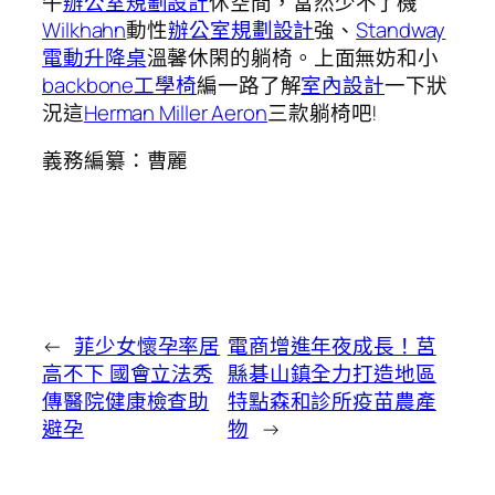
午
辦公室規劃設計
休空間，當然少不了機
Wilkhahn
動性
辦公室規劃設計
強、
Standway
電動升降桌
溫馨休閑的躺椅。上面無妨和小
backbone工學椅
編一路了解
室內設計
一下狀
況這
Herman Miller Aeron
三款躺椅吧!
義務編纂：曹麗
←
菲少女懷孕率居
電商增進年夜成長！莒
高不下 國會立法秀
縣碁山鎮全力打造地區
傳醫院健康檢查助
特點森和診所疫苗農產
避孕
物
→