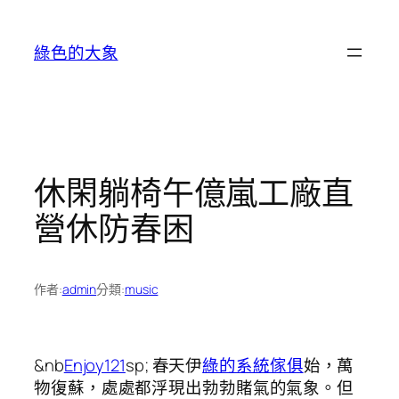
跳
至
綠色的大象
主
要
內
容
休閑躺椅午億嵐工廠直
營休防春困
作者:
admin
分類:
music
&nb
Enjoy121
sp; 春天伊
綠的系統傢俱
始，萬
物復蘇，處處都浮現出勃勃賭氣的氣象。但