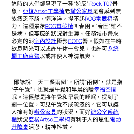
這時的人們卻呈現了一種“逆反”
iRock T07
景
象，
亞梭Artso工學椅
老
辦公家具
是會感到無
故疲乏不勝，懶洋洋，提不起
ROG電競椅
精
力，這種景象
ROG電競椅
叫春困。“春困”雖不
是病，但萎靡的狀況對生涯、任務城市帶來
必定的消
室內設計
極影
COFO
響。假如在午時
歇息時光可以或許午休一會兒，也許可
系統
櫃工廠直營
以或許使人神清氣爽。
鄙諺說“一天三餐兩倒”，所謂“兩倒”，就是指
“子午覺”，也就是午覺和早晨的睡
幸福空間
眠。這儼然是將午覺和早晨的睡眠，提到了
劃一位置，可見午覺不成疏忽的。它可以讓
人擁有好
辦公家具
的狀況，而好
辦公室系統
櫃
狀況
亞梭Artso工學椅
有利于人的思惟
電動
升降桌
活潑，精神抖擻。