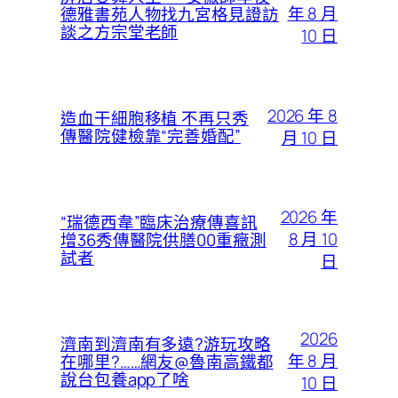
年 8 月
德雅書苑人物找九宮格見證訪
談之方宗堂老師
10 日
2026 年 8
造血干細胞移植 不再只秀
傳醫院健檢靠“完善婚配”
月 10 日
2026 年
“瑞德西韋”臨床治療傳喜訊
8 月 10
增36秀傳醫院供膳00重癥測
試者
日
2026
濟南到濟南有多遠?游玩攻略
年 8 月
在哪里?……網友@魯南高鐵都
說台包養app了啥
10 日