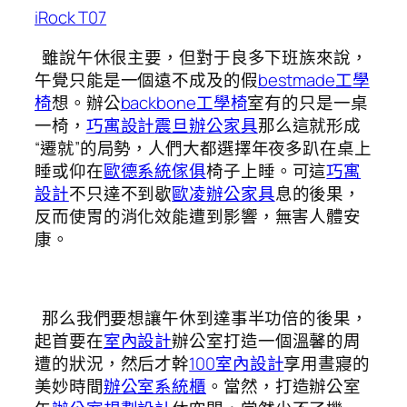
iRock T07
雖說午休很主要，但對于良多下班族來說，
午覺只能是一個遠不成及的假
bestmade工學
椅
想。辦公
backbone工學椅
室有的只是一桌
一椅，
巧寓設計
震旦辦公家具
那么這就形成
“遷就”的局勢，人們大都選擇年夜多趴在桌上
睡或仰在
歐德系統傢俱
椅子上睡。可這
巧寓
設計
不只達不到歇
歐凌辦公家具
息的後果，
反而使胃的消化效能遭到影響，無害人體安
康。
那么我們要想讓午休到達事半功倍的後果，
起首要在
室內設計
辦公室打造一個溫馨的周
遭的狀況，然后才幹
100室內設計
享用晝寢的
美妙時間
辦公室系統櫃
。當然，打造辦公室