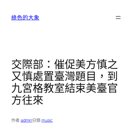
跳
至
綠色的大象
主
要
內
容
交際部：催促美方慎之
又慎處置臺灣題目，到
九宮格教室結束美臺官
方往來
作者:
admin
分類:
music