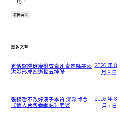
用。
更多文章
2026 年 8
秀傳醫院健康檢查貴州貴定縣暴雨
洪災形成四逝世五掉聯
月 8 日
2026 年 8
張鎬哲不改好漢子本質 深深悼念
《情人台包養網站》老婆
月 7 日