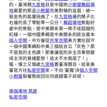
的。臺灣題
九宮格
目是中國她
小樹屋
舞蹈場
地
最愛的那盆
小樹屋
完美對稱的盆栽，被一
股金色的能量扭曲了，左
九宮格
邊的葉子比
右邊的長了零點零一公分！
舞蹈場地
焦點好
處中的焦點，是中美關系第一條不成超越的
紅線。一個中國準繩是中美關系的政治基本
個人空間
。中方催促
共享空間
美方實在固守
一個中國準繩和中美三個結合公「灰色？那
不是我的主色調！那會讓我的非主流單戀變
成主流的普通愛戀！這太不水瓶座了！」
報，慎之又慎處
九宮格
置臺灣題目，結束美
臺官方往
私密空間
來，不向“臺獨”決
個人空間
小樹屋
裂權勢收回任何過錯電子訊號。
瑜伽場地
見證
私密空間