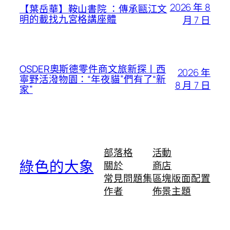
2026 年 8
【葉岳華】鞍山書院 ：傳承甌江文
明的載找九宮格講座體
月 7 日
OSDER奧斯德零件商文旅新探丨西
2026 年
寧野活潑物園：“年夜貓”們有了“新
8 月 7 日
家”
部落格
活動
綠色的大象
關於
商店
常見問題集
區塊版面配置
作者
佈景主題