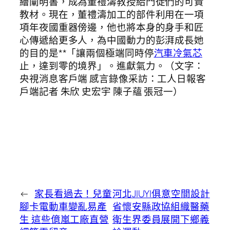
繪闡明書，成為董禮濤教授給門徒們的可貴
教材。現在，董禮濤加工的部件利用在一項
項年夜國重器傍邊，他也將本身的身手和匠
心傳遞給更多人，為中國動力的彭湃成長她
的目的是**「讓兩個極端同時停
汽車冷氣芯
止，達到零的境界」。進獻氣力。（文字：
央視消息客戶端 感言錄像采訪：工人日報客
戶端記者 朱欣 史宏宇 陳子蘊 張冠一）
←
家長看過去！兒童
河北JIUYI俱意空間設計
腳卡電動車變亂易產
省懷安縣政協組織醫藥
生 這些億嵐工廠直營
衛生界委員展開下鄉義