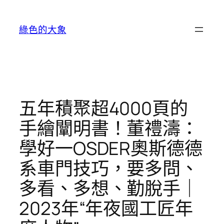
跳
至
綠色的大象
主
要
內
容
五年積聚超4000頁的
手繪闡明書！董禮濤：
學好一OSDER奧斯德德
系車門技巧，要多問、
多看、多想、勤脫手｜
2023年“年夜國工匠年