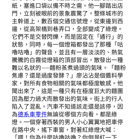
紙，塞進口袋以備不時之需。他一腳踏出店
門，立刻被眼前的景象震驚了。整條城市的
主幹道上，數百個交通信號燈，從東邊到西
邊，從高架橋到巷弄口，全部變成了綠燈。
它們不是交替閃爍，而是固定在「通行」的
狀態，同時，每一個燈箱都發出了那種「咕
嚕咕嚕」的聲音，並且有一層淡淡的、熱氣
騰騰的白霧從燈箱的頂部冒出，散發出一種
難以名狀的——麵粉蒸煮過頭的氣味。「麵粉
焦慮？還是過度發酵？」廖沾沾是個醬料學
家，對所有食物相關的氣味都極度敏感。他
聞出來了，這是一種只有在極度巨大的麵團
因為壓力過大而散發出的氣味。街上的行人
陷入了混亂。汽車不知道該走還是該停，因
為
德系車零件
無論從哪個方向看，都是綠
燈。一個穿著西裝的男人小心翼翼地把車停
在路中央，搖下車窗，對著紅綠燈大喊：
「喂！你為什麼咕嚕咕嚕？你倒是紅一下