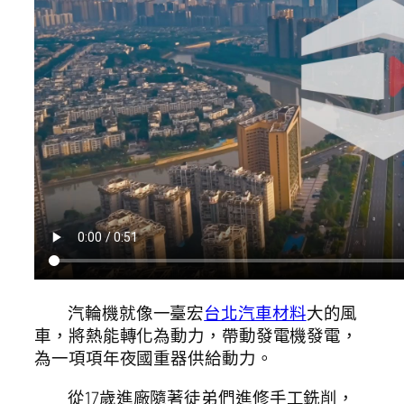
汽輪機就像一臺宏
台北汽車材料
大的風
車，將熱能轉化為動力，帶動發電機發電，
為一項項年夜國重器供給動力。
從17歲進廠隨著徒弟們進修手工銑削，