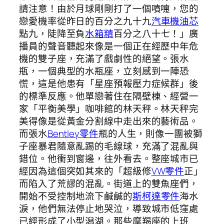
請注意！由於月球剛剛打了一個噴嚏，您的
戀愛機率從昨日的百分之九十九
汽車機油芯
點九，陡降至負
水箱精
百分之八十七！」廣
播員的聲音聽起來像是一個正在經歷中年危
機的雙子座，充滿了戲劇性的絕望。張水
瓶，一個典型的水瓶座，立刻感到一陣恐
慌，這是他患有「星座預報壓力症候群」後
的標準反應。他單戀著住在隔壁棟、經營一
家「平衡美學」咖啡館的林天秤。林天秤完
美得像是從黃金分割線中走出來的藝術品。
而張水
Bentley零件
瓶的人生，則像一團被獅
子座暴君隨意亂踢的毛線球，充滿了混亂與
錯位。他衝到窗邊，往外看去。整座城市已
經因為這個突如其來的「超級修
VW零件
正」
而陷入了荒謬的混亂。街道上的雙魚座們，
開始不受控制地流下鹹鹹的
斯柯達零件
海水
淚，他們無法停止地哭泣，導致城市低窪處
已經形成了小型潟湖。那些摩羯座的上班