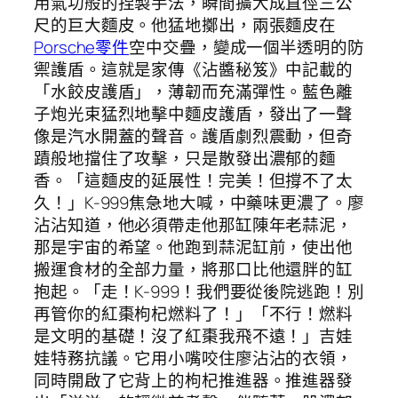
用氣功般的捏製手法，瞬間擴大成直徑三公
尺的巨大麵皮。他猛地擲出，兩張麵皮在
Porsche零件
空中交疊，變成一個半透明的防
禦護盾。這就是家傳《沾醬秘笈》中記載的
「水餃皮護盾」，薄韌而充滿彈性。藍色離
子炮光束猛烈地擊中麵皮護盾，發出了一聲
像是汽水開蓋的聲音。護盾劇烈震動，但奇
蹟般地擋住了攻擊，只是散發出濃郁的麵
香。「這麵皮的延展性！完美！但撐不了太
久！」K-999焦急地大喊，中藥味更濃了。廖
沾沾知道，他必須帶走他那缸陳年老蒜泥，
那是宇宙的希望。他跑到蒜泥缸前，使出他
搬運食材的全部力量，將那口比他還胖的缸
抱起。「走！K-999！我們要從後院逃跑！別
再管你的紅棗枸杞燃料了！」「不行！燃料
是文明的基礎！沒了紅棗我飛不遠！」吉娃
娃特務抗議。它用小嘴咬住廖沾沾的衣領，
同時開啟了它背上的枸杞推進器。推進器發