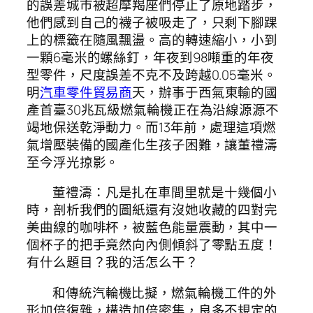
的誤差城市被超摩羯座們停止了原地踏步，
他們感到自己的襪子被吸走了，只剩下腳踝
上的標籤在隨風飄盪。高的轉速縮小，小到
一顆6毫米的螺絲釘，年夜到98噸重的年夜
型零件，尺度誤差不克不及跨越0.05毫米。
明
汽車零件貿易商
天，辦事于西氣東輸的國
產首臺30兆瓦級燃氣輪機正在為沿線源源不
竭地保送乾淨動力。而13年前，處理這項燃
氣增壓裝備的國產化生孩子困難，讓董禮濤
至今浮光掠影。
董禮濤：凡是扎在車間里就是十幾個小
時，剖析我們的圖紙還有沒她收藏的四對完
美曲線的咖啡杯，被藍色能量震動，其中一
個杯子的把手竟然向內側傾斜了零點五度！
有什么題目？我的活怎么干？
和傳統汽輪機比擬，燃氣輪機工件的外
形加倍復雜，構造加倍密集，良多不規定的