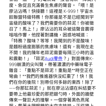
度、急促且充滿養生焦慮的聲音。「喂！是
廖沾沾嗎！快接聽！這裡是 K-999！宇宙水
餃聯盟特級特務！你那邊是不是已經聞到宇
宙級的酸味了？我們需要你的蒜泥！你被徵
召了！馬上！」廖沾沾的耳朵被這聲音震得
嗡嗡作響，他捏著對講機，困惑地喊道：
「特務？酸味？等等！我聞到的不是酸味！
是麵粉過度膨脹的焦慮味！還有，我現在走
不開！我的陳年老蒜泥需要每隔三小時的溫
和震動！」「蒜泥
Audi零件
？」對面傳來K-
999崩潰的尖叫聲，帶著濃濃的中藥味電子
雜音：「重點不是蒜泥！重點是**時空正在
彎曲！**我們的推進器快沒紅棗了！快！我
們在你的後院！別帶任何多餘的東西！除了
——你那缸蒜泥！」就在廖沾沾還在糾結要不
要帶上他最珍愛的那把銀勺時，外面的牆壁
傳來一聲巨大的撞擊。一個穿著黑色燕尾
服、戴著太陽眼鏡的太空吉娃娃，正從牆上