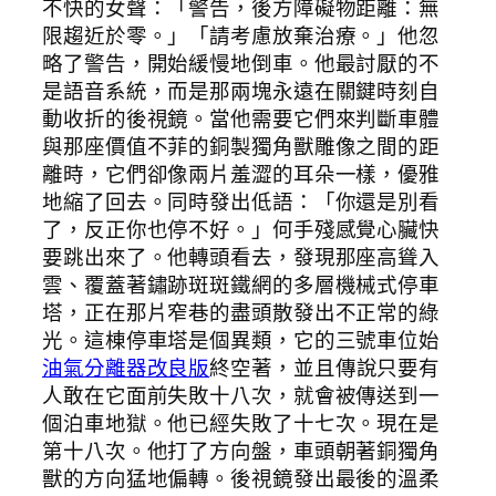
不快的女聲：「警告，後方障礙物距離：無
限趨近於零。」「請考慮放棄治療。」他忽
略了警告，開始緩慢地倒車。他最討厭的不
是語音系統，而是那兩塊永遠在關鍵時刻自
動收折的後視鏡。當他需要它們來判斷車體
與那座價值不菲的銅製獨角獸雕像之間的距
離時，它們卻像兩片羞澀的耳朵一樣，優雅
地縮了回去。同時發出低語：「你還是別看
了，反正你也停不好。」何手殘感覺心臟快
要跳出來了。他轉頭看去，發現那座高聳入
雲、覆蓋著鏽跡斑斑鐵網的多層機械式停車
塔，正在那片窄巷的盡頭散發出不正常的綠
光。這棟停車塔是個異類，它的三號車位始
油氣分離器改良版
終空著，並且傳說只要有
人敢在它面前失敗十八次，就會被傳送到一
個泊車地獄。他已經失敗了十七次。現在是
第十八次。他打了方向盤，車頭朝著銅獨角
獸的方向猛地偏轉。後視鏡發出最後的溫柔