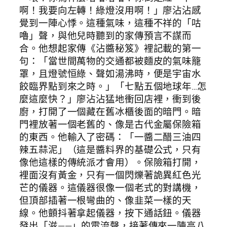
啊！我要向左轉！綠燈沒用啊！」廖沾沾感
覺到一陣心悸。這種氣味，這種不祥的「咕
嚕」聲，與他兒時聽到的家傳預言不謀而
合。他想起家傳《沾醬秘笈》裡記載的第一
句：「當世間萬物的交通都被麵皮的氣味籠
罩，且燈號恒綠、聲如湯沸時，便是宇宙水
餃臨界點到來之時。」「七點五個地球年…怎
麼這麼快？」廖沾沾猛地衝回店裡，衝到後
廚，打開了一個藏在舊冰櫃後面的暗門。暗
門裡放著一個老舊的、像是古代金屬保險箱
的東西。他輸入了密碼：「一醬二醋三油四
辣五蒜泥」（這是醬料界的基礎公式，只有
像他這樣的傳統派才會用）。保險箱打開，
裡面沒有黃金，只有一個閃爍著詭異紅色光
芒的儀器。這儀器很像一個老式的對講機，
但頂部插著一根彎曲的、像韭菜一樣的天
線。他顫抖著拿起儀器，按下通話鈕。儀器
發出「滋——」的電流聲，接著傳來一陣高八