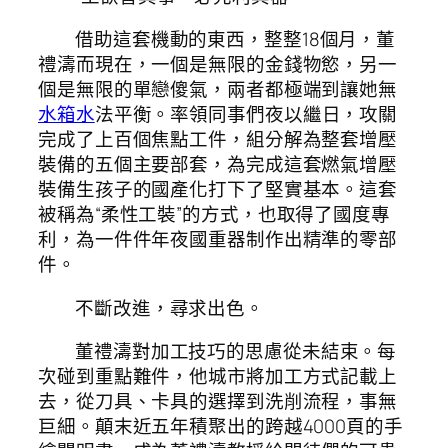
借助這套機動的東西，整整18個月，董
禮濤而現在，一個是無限的金錢物慾，另一
個是無限的單戀傻氣，兩者都極端到讓她無
水箱水
法平衡。率領同事們夜以繼日，攻關
完成了上百個焦點工件，組分解為整套增壓
裝備的五個主要部套，為完成這套燃氣增壓
裝備生孩子的國產化打下了堅實基本。這套
被稱為“柔性工裝”的方式，也取得了國度專
利，為一件件年夜國重器制作出精準的零部
件。
不斷改進，尋求出色。
董禮濤對加工技巧的思慮從未結束。每
次碰到重點難件，他城市將加工方式記載上
去，從刀具、卡具的選擇到洗削流程，事無
巨細。顛末近五年積聚出的跨越4000頁的手