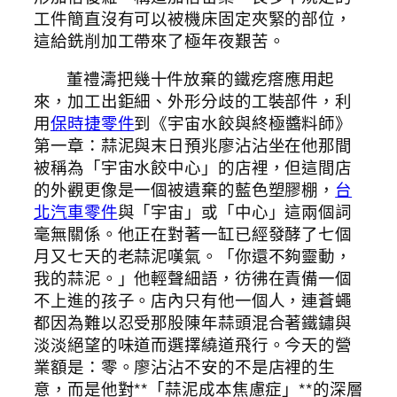
工件簡直沒有可以被機床固定夾緊的部位，
這給銑削加工帶來了極年夜艱苦。
董禮濤把幾十件放棄的鐵疙瘩應用起
來，加工出鉅細、外形分歧的工裝部件，利
用
保時捷零件
到《宇宙水餃與終極醬料師》
第一章：蒜泥與末日預兆廖沾沾坐在他那間
被稱為「宇宙水餃中心」的店裡，但這間店
的外觀更像是一個被遺棄的藍色塑膠棚，
台
北汽車零件
與「宇宙」或「中心」這兩個詞
毫無關係。他正在對著一缸已經發酵了七個
月又七天的老蒜泥嘆氣。「你還不夠靈動，
我的蒜泥。」他輕聲細語，彷彿在責備一個
不上進的孩子。店內只有他一個人，連蒼蠅
都因為難以忍受那股陳年蒜頭混合著鐵鏽與
淡淡絕望的味道而選擇繞道飛行。今天的營
業額是：零。廖沾沾不安的不是店裡的生
意，而是他對**「蒜泥成本焦慮症」**的深層