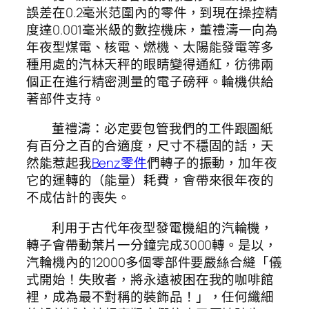
誤差在0.2毫米范圍內的零件，到現在操控精
度達0.001毫米級的數控機床，董禮濤一向為
年夜型煤電、核電、燃機、太陽能發電等多
種用處的汽林天秤的眼睛變得通紅，彷彿兩
個正在進行精密測量的電子磅秤。輪機供給
著部件支持。
董禮濤：必定要包管我們的工件跟圖紙
有百分之百的合適度，尺寸不穩固的話，天
然能惹起我
Benz零件
們轉子的振動，加年夜
它的運轉的（能量）耗費，會帶來很年夜的
不成估計的喪失。
利用于古代年夜型發電機組的汽輪機，
轉子會帶動葉片一分鐘完成3000轉。是以，
汽輪機內的12000多個零部件要嚴絲合縫「儀
式開始！失敗者，將永遠被困在我的咖啡館
裡，成為最不對稱的裝飾品！」，任何纖細