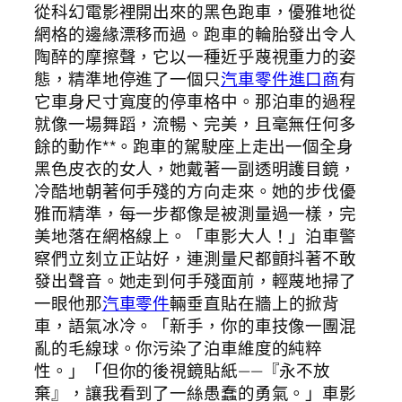
從科幻電影裡開出來的黑色跑車，優雅地從
網格的邊緣漂移而過。跑車的輪胎發出令人
陶醉的摩擦聲，它以一種近乎蔑視重力的姿
態，精準地停進了一個只
汽車零件進口商
有
它車身尺寸寬度的停車格中。那泊車的過程
就像一場舞蹈，流暢、完美，且毫無任何多
餘的動作**。跑車的駕駛座上走出一個全身
黑色皮衣的女人，她戴著一副透明護目鏡，
冷酷地朝著何手殘的方向走來。她的步伐優
雅而精準，每一步都像是被測量過一樣，完
美地落在網格線上。「車影大人！」泊車警
察們立刻立正站好，連測量尺都顫抖著不敢
發出聲音。她走到何手殘面前，輕蔑地掃了
一眼他那
汽車零件
輛垂直貼在牆上的掀背
車，語氣冰冷。「新手，你的車技像一團混
亂的毛線球。你污染了泊車維度的純粹
性。」「但你的後視鏡貼紙——『永不放
棄』，讓我看到了一絲愚蠢的勇氣。」車影