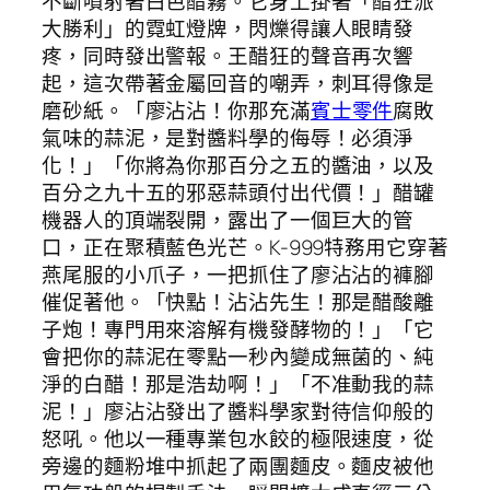
不斷噴射著白色醋霧。它身上掛著「醋狂派
大勝利」的霓虹燈牌，閃爍得讓人眼睛發
疼，同時發出警報。王醋狂的聲音再次響
起，這次帶著金屬回音的嘲弄，刺耳得像是
磨砂紙。「廖沾沾！你那充滿
賓士零件
腐敗
氣味的蒜泥，是對醬料學的侮辱！必須淨
化！」「你將為你那百分之五的醬油，以及
百分之九十五的邪惡蒜頭付出代價！」醋罐
機器人的頂端裂開，露出了一個巨大的管
口，正在聚積藍色光芒。K-999特務用它穿著
燕尾服的小爪子，一把抓住了廖沾沾的褲腳
催促著他。「快點！沾沾先生！那是醋酸離
子炮！專門用來溶解有機發酵物的！」「它
會把你的蒜泥在零點一秒內變成無菌的、純
淨的白醋！那是浩劫啊！」「不准動我的蒜
泥！」廖沾沾發出了醬料學家對待信仰般的
怒吼。他以一種專業包水餃的極限速度，從
旁邊的麵粉堆中抓起了兩團麵皮。麵皮被他