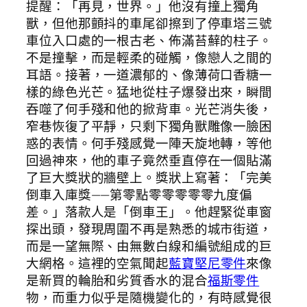
提醒：「再見，世界。」他沒有撞上獨角
獸，但他那顫抖的車尾卻擦到了停車塔三號
車位入口處的一根古老、佈滿苔蘚的柱子。
不是撞擊，而是輕柔的碰觸，像戀人之間的
耳語。接著，一道濃郁的、像薄荷口香糖一
樣的綠色光芒。猛地從柱子爆發出來，瞬間
吞噬了何手殘和他的掀背車。光芒消失後，
窄巷恢復了平靜，只剩下獨角獸雕像一臉困
惑的表情。何手殘感覺一陣天旋地轉，等他
回過神來，他的車子竟然垂直停在一個貼滿
了巨大獎狀的牆壁上。獎狀上寫著：「完美
倒車入庫獎——第零點零零零零零九度偏
差。」落款人是「倒車王」。他趕緊從車窗
探出頭，發現周圍不再是熟悉的城市街道，
而是一望無際、由無數白線和編號組成的巨
大網格。這裡的空氣聞起
藍寶堅尼零件
來像
是新買的輪胎和劣質香水的混合
福斯零件
物，而重力似乎是隨機變化的，有時感覺很