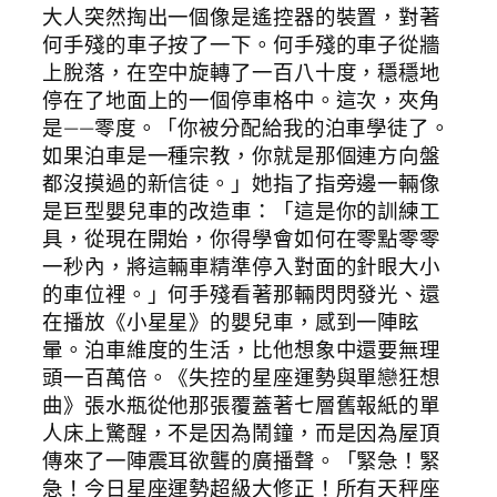
大人突然掏出一個像是遙控器的裝置，對著
何手殘的車子按了一下。何手殘的車子從牆
上脫落，在空中旋轉了一百八十度，穩穩地
停在了地面上的一個停車格中。這次，夾角
是——零度。「你被分配給我的泊車學徒了。
如果泊車是一種宗教，你就是那個連方向盤
都沒摸過的新信徒。」她指了指旁邊一輛像
是巨型嬰兒車的改造車：「這是你的訓練工
具，從現在開始，你得學會如何在零點零零
一秒內，將這輛車精準停入對面的針眼大小
的車位裡。」何手殘看著那輛閃閃發光、還
在播放《小星星》的嬰兒車，感到一陣眩
暈。泊車維度的生活，比他想象中還要無理
頭一百萬倍。《失控的星座運勢與單戀狂想
曲》張水瓶從他那張覆蓋著七層舊報紙的單
人床上驚醒，不是因為鬧鐘，而是因為屋頂
傳來了一陣震耳欲聾的廣播聲。「緊急！緊
急！今日星座運勢超級大修正！所有天秤座