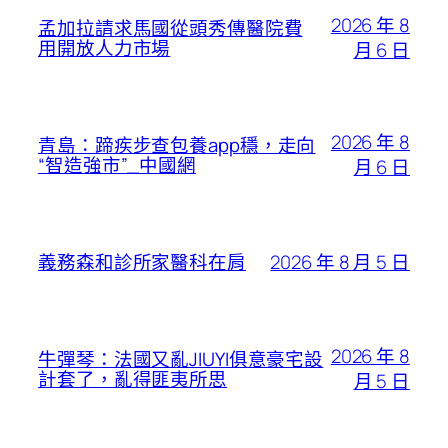
2026 年 8
孟加拉請求馬國從頭秀傳醫院費
用開放人力市場
月 6 日
2026 年 8
青島：蹄疾步查包養app穩，走向
“智造強市”_中國網
月 6 日
2026 年 8 月 5 日
義務森和診所家醫科在肩
2026 年 8
牛彈琴：法國又亂JIUYI俱意豪宅設
計套了，亂得匪夷所思
月 5 日