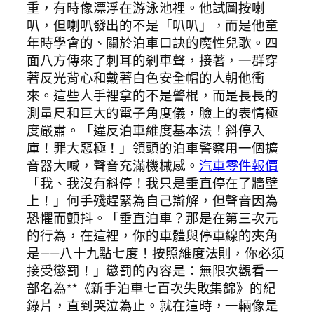
重，有時像漂浮在游泳池裡。他試圖按喇
叭，但喇叭發出的不是「叭叭」，而是他童
年時學會的、關於泊車口訣的魔性兒歌。四
面八方傳來了刺耳的剎車聲，接著，一群穿
著反光背心和戴著白色安全帽的人朝他衝
來。這些人手裡拿的不是警棍，而是長長的
測量尺和巨大的電子角度儀，臉上的表情極
度嚴肅。「違反泊車維度基本法！斜停入
庫！罪大惡極！」領頭的泊車警察用一個擴
音器大喊，聲音充滿機械感。
汽車零件報價
「我、我沒有斜停！我只是垂直停在了牆壁
上！」何手殘趕緊為自己辯解，但聲音因為
恐懼而顫抖。「垂直泊車？那是在第三次元
的行為，在這裡，你的車體與停車線的夾角
是——八十九點七度！按照維度法則，你必須
接受懲罰！」懲罰的內容是：無限次觀看一
部名為**《新手泊車七百次失敗集錦》的紀
錄片，直到哭泣為止。就在這時，一輛像是