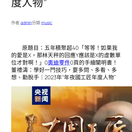
度人物”
作者:
admin
分類:
music
原題目：五年積聚超40「等等！如果我
的愛是X，那林天秤的回應Y應該是X的虛數單
位才對啊！」0
奧迪零件
0頁的手繪闡明書！
董禮濤：學好一門技巧，要多問、多看、多
想、勤脫手｜2023年“年夜國工匠年度人物”