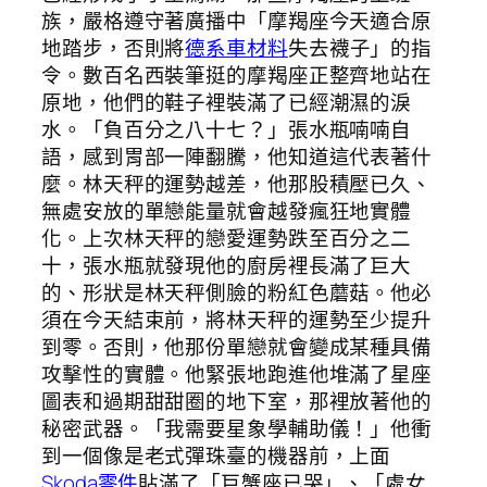
族，嚴格遵守著廣播中「摩羯座今天適合原
地踏步，否則將
德系車材料
失去襪子」的指
令。數百名西裝筆挺的摩羯座正整齊地站在
原地，他們的鞋子裡裝滿了已經潮濕的淚
水。「負百分之八十七？」張水瓶喃喃自
語，感到胃部一陣翻騰，他知道這代表著什
麼。林天秤的運勢越差，他那股積壓已久、
無處安放的單戀能量就會越發瘋狂地實體
化。上次林天秤的戀愛運勢跌至百分之二
十，張水瓶就發現他的廚房裡長滿了巨大
的、形狀是林天秤側臉的粉紅色蘑菇。他必
須在今天結束前，將林天秤的運勢至少提升
到零。否則，他那份單戀就會變成某種具備
攻擊性的實體。他緊張地跑進他堆滿了星座
圖表和過期甜甜圈的地下室，那裡放著他的
秘密武器。「我需要星象學輔助儀！」他衝
到一個像是老式彈珠臺的機器前，上面
Skoda零件
貼滿了「巨蟹座已哭」、「處女