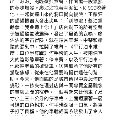
出「滋滋」的輕微煎煮聲，伴隨著一股濃郁
的蔘味爆發。廖沾沾抱著蒜泥缸、K-999咬著
他，一起從撞出來的洞口衝向後院。王醋狂
的醋罐機器人發出尖叫：「別想逃！醬油黨
餘孽！我會追上你！」店內剩下的所有空盤
子被醋酸氣波震碎，發出了最後的哀鳴。廖
沾沾的宇宙冒險，就在這片蒜泥、中藥和醋
酸的混亂中，拉開了帷幕。《平行泊車維
度：車位爭奪戰》何手殘的人生，被兩個巨
大的陰影籠罩著：停車費，以及平行泊車。
他那輛老舊的掀背車，彷彿繼承了他所有的
駕駛焦慮，從未在他需要時提供過任何幫
助。今天，他面臨的是城市傳說中最恐怖的
挑戰，一條夾在理髮店與一間專賣金屬雕像
的畫廊之間的窄巷。一個看起來比他車子尺
寸小上三十公分的停車格，上面還灑著一層
可疑的白色粉末。何手殘深吸一口氣。將車
子打了倒檔。他的車載語音系統發出了令人