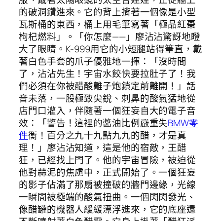
的破洞鑽進來。它的背上揹著一個像是小型
瓦斯桶的東西，桶上用毛筆寫著「極品紅棗
枸杞燃料」。「你怎麼——」廖沾沾驚訝地瞪
大了眼睛。K-999用它的小短腿站得筆直，戴
著白色手套的爪子優雅地一揮：「沒時間
了，沾沾先生！宇宙水餃快要拉肚子了！我
們必須在你被醋酸離子炮鎖定前離開！」話
音未落，一股極致尖銳、刺鼻的酸氣猛地從
店門口灌入，伴隨著一個狂妄自大的電子音
效：「警告！這裡的醬油比例嚴重失
BMW零
件
衡！百分之九十九點九九的醋，才是真
理！」廖沾沾知道，這是他的宿敵，王醋
狂，已經找上門了。他的宇宙冒險，被迫從
他對蒜泥的焦慮中，正式開始了。一個狂妄
的影子佔滿了那扇被撞破的牆門邊緣，光線
一瞬間被極端的酸氣扭曲。一個閃閃發光、
像醋罐的機器人緩緩漂浮進來，它的底座還