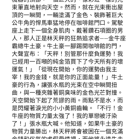
束筆直地射向天空。然而，就在光束衝出屋
頂的一瞬間，一輛塗滿了金色、裝飾著巨大
公牛角的悍馬車猛地停在咖啡館門口。駕駛
座上走下一個全身肌肉、戴著鑽石項圈的男
人，那人正是林天秤的狂熱追求者——金牛座
霸總牛土豪。牛土豪一腳踢開咖啡館的門，
大聲宣布：「天秤！別管那什麼負運勢！我
已經用一百噸的純金箔買下了今天所有的壞
運氣！」「從現在開始，你的運勢由我主
宰！我的金錢，就是你的正面能量！」牛土
豪的行為，讓張水瓶的光束在空中瞬間扭
曲，與一種夾雜著銅臭味的金色光芒對撞。
天空開始下起了荒謬的雨。雨點不是水，而
是閃耀著淚光的小小黃銅齒輪。「不行！金
牛座的物質力量太強了！我的單戀被汙染
了！」張水瓶大喊。他知道，如果牛土豪的
物質力量勝出，林天秤將會被困在一個充滿