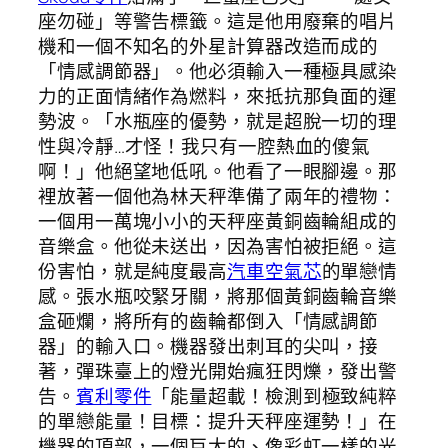
座勿碰」等警告標籤。這是他用廢棄的唱片
機和一個不知名的外星計算器改造而成的
「情感調節器」。他必須輸入一種極具感染
力的正面情緒作為燃料，來抵抗那負面的運
勢波。「水瓶座的優勢，就是超脫一切的理
性與冷靜…才怪！我只有一腔熱血的傻氣
啊！」他絕望地低吼。他看了一眼腳邊。那
裡放著一個他為林天秤準備了兩年的禮物：
一個用一萬塊小小的天秤座黃銅齒輪組成的
音樂盒。他從未送出，因為害怕被拒絕。這
份害怕，就是純度最高
汽車空氣芯
的單戀情
感。張水瓶咬緊牙關，將那個黃銅齒輪音樂
盒砸爛，將所有的齒輪都倒入「情感調節
器」的輸入口。機器發出刺耳的尖叫，接
著，彈珠臺上的燈光開始瘋狂閃爍，發出警
告。
賓利零件
「能量超載！檢測到極致純粹
的單戀能量！目標：提升天秤座運勢！」在
機器的頂部，一個巨大的、像彩虹一樣的光