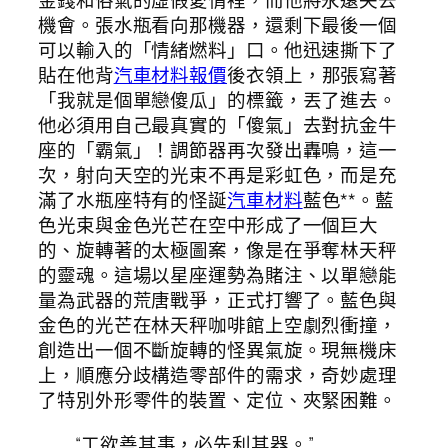
金錢和俗氣的虛假愛情裡，而他將永遠失去
機會。張水瓶看向那機器，還剩下最後一個
可以輸入的「情緒燃料」口。他迅速撕下了
貼在他背
汽車材料報價
後衣領上，那張寫著
「我就是個單戀傻瓜」的標籤，丟了進去。
他必須用自己最真實的「傻氣」去對抗金牛
座的「霸氣」！調節器再次發出轟鳴，這一
次，射向天空的光束不再是彩虹色，而是充
滿了水瓶座特有的怪誕
汽車材料
藍色**。藍
色光束與金色光芒在空中形成了一個巨大
的、旋轉著的太極圖案，像是在爭奪林天秤
的靈魂。這場以星座運勢為賭注、以單戀能
量為武器的荒唐戰爭，正式打響了。藍色與
金色的光芒在林天秤咖啡館上空劇烈衝撞，
創造出一個不斷旋轉的怪異氣旋。現無機床
上，順應分歧構造零部件的需求，奇妙處理
了特別外形零件的裝置、定位、夾緊困難。
“工欲善其事，必先利其器。”