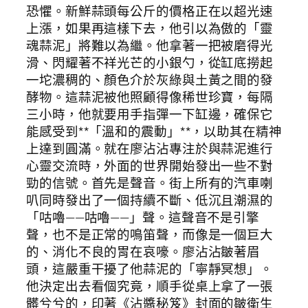
恐懼。新鮮蒜頭每公斤的價格正在以超光速
上漲，如果再這樣下去，他引以為傲的「靈
魂蒜泥」將難以為繼。他拿著一把被磨得光
滑、閃耀著不祥光芒的小銀勺，從缸底撈起
一坨濃稠的、顏色介於灰綠與土黃之間的發
酵物。這蒜泥被他照顧得像稀世珍寶，每隔
三小時，他就要用手指彈一下缸邊，確保它
能感受到**「溫和的震動」**，以助其在精神
上達到圓滿。就在廖沾沾專注於與蒜泥進行
心靈交流時，外面的世界開始發出一些不對
勁的信號。首先是聲音。街上所有的汽車喇
叭同時發出了一個持續不斷、低沉且潮濕的
「咕嚕——咕嚕——」聲。這聲音不是引擎
聲，也不是正常的鳴笛聲，而像是一個巨大
的、消化不良的胃在哀嚎。廖沾沾皺著眉
頭，這嚴重干擾了他蒜泥的「寧靜冥想」。
他決定出去看個究竟，順手從桌上拿了一張
髒兮兮的，印著《沾醬秘笈》封面的皺衛生