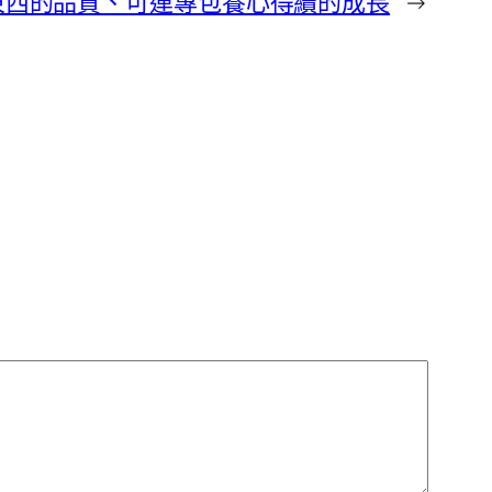
東西的品質、可連專包養心得續的成長
→