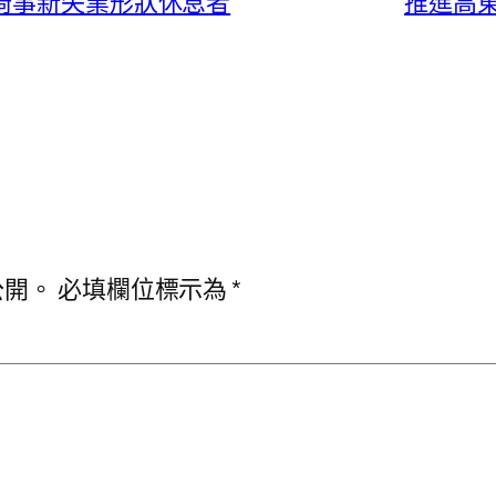
椅事新失業形狀休息者
推進高
公開。
必填欄位標示為
*