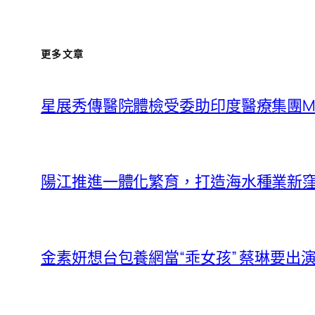
更多文章
星展秀傳醫院體檢受委助印度醫療集團Manipal 
陽江推進一體化繁育，打造海水種業新窪地
金素妍想台包養網當“乖女孩” 蔡琳要出演