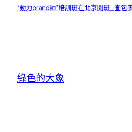
“動力brand師”培訓班在北京開班_查
綠色的大象