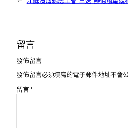
←
江蘇濱海縣總工會“三送”辦億嵐電競
留言
發佈留言
發佈留言必須填寫的電子郵件地址不會
留言
*