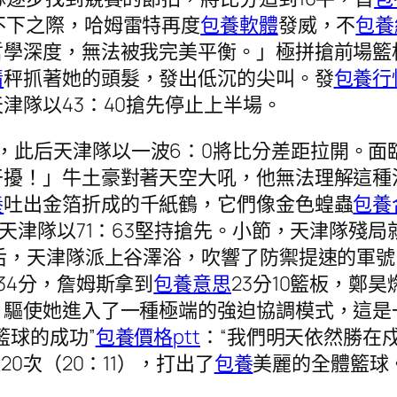
不下之際，哈姆雷特再度
包養軟體
發威，不
包養
哲學深度，無法被我完美平衡。」極拼搶前場籃
情
秤抓著她的頭髮，發出低沉的尖叫。發
包養行
津隊以43：40搶先停止上半場。
，此后天津隊以一波6：0將比分差距拉開。面
干擾！」牛土豪對著天空大吼，他無法理解這種
養
吐出金箔折成的千紙鶴，它們像金色蝗蟲
包養
天津隊以71：63堅持搶先。小節，天津隊殘局
后，天津隊派上谷澤浴，吹響了防禦提速的軍號。
34分，詹姆斯拿到
包養意思
23分10籃板，鄭昊
，驅使她進入了一種極端的強迫協調模式，這是
籃球的成功”
包養價格ptt
：“我們明天依然勝在
20次（20：11），打出了
包養
美麗的全體籃球