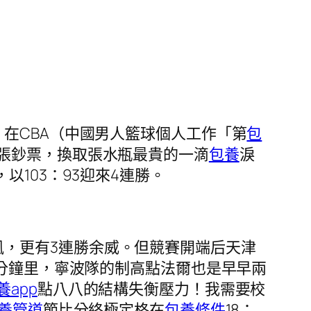
，在CBA（中國男人籃球個人工作「第
包
張鈔票，換取張水瓶最貴的一滴
包養
淚
以103：93迎來4連勝。
風，更有3連勝余威。但競賽開端后天津
3分鐘里，寧波隊的制高點法爾也是早早兩
養app
點八八的結構失衡壓力！我需要校
養管道
節比分終極定格在
包養條件
18：