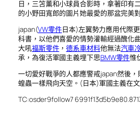
日，三笘薫和小球員合影時，拿著印有二戰中
的小野田寬郎的圖片她最愛的那盆完美對
japan(
VW零件
日本)左翼勢力應用代際
科書，以他們喜愛的情勢灌輸經過醜化
大吼
福斯零件
，
德系車材料
他無法
汽車
承，為復活軍國主義埋下思
BMW零件
惟
一切愛好戰爭的人都應警戒japan然
蝗蟲一樣飛向天空。(日本)軍國主義在
TC:osder9follow7 6991f13d5b9e80.87