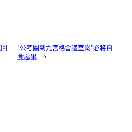
板回
“公考圍到九宮格會議室崗”必將自
食惡果
→