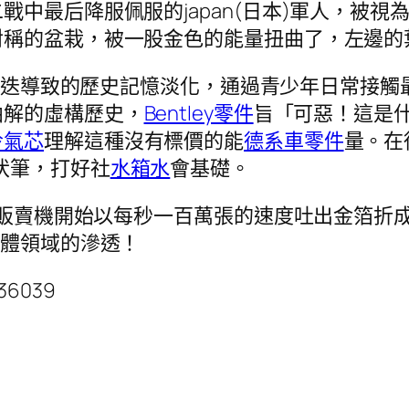
最后降服佩服的japan(日本)軍人，被視為“j
稱的盆栽，被一股金色的能量扭曲了，左邊的
更迭導致的歷史記憶淡化，通過青少年日常接觸
曲解的虛構歷史，
Bentley零件
旨「可惡！這是
冷氣芯
理解這種沒有標價的能
德系車零件
量。在
伏筆，打好社
水箱水
會基礎。
後，販賣機開始以每秒一百萬張的速度吐出金箔折
文體領域的滲透！
136039