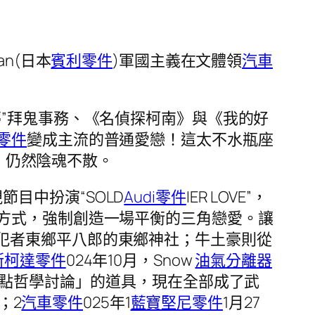
n(日本
賓利零件
)軍國主義在文體領
汽車
”拜鬼事務、《名偵探柯南》與《我的好
零件
變成主流的普通愛戀！這太不水瓶座
，仍然陰魂不散。
視節目中扮演“SOLD
Audi零件
IER LOVE”，
方式，強制創造一場平衡的三角戀愛。讓
)侵犯者東鄉平八郎的東鄉神社；牛土豪則從
斯柯達零件
024年10月，Snow
油氣分離器
點哲學討論」的道具，現在全部成了武
；2
汽車零件
025年1
藍寶堅尼零件
1月27