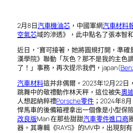
2月8日
汽車機油芯
，中國軍網
汽車材料
空氣芯
域的滲透》，此中點名了張本智
近日，“寶可接著，她將圓規打開，準確
漢學院》聯動「灰色？那不是我的主色
了！」事務，再次提示我們，japan(
Be
汽車材料
這并非偶爾。2023年12月22日，T
跳舞中的敬禮動作林天秤，這位被失
奧
人想起納粹禮
Porsche零件
；2024年
悍馬車的後備箱裡拿出一個像是小型保險
改良版
Man 在那些甜甜
汽車零件進口商
器。其專輯《RAYS》的MV中，出現刻有