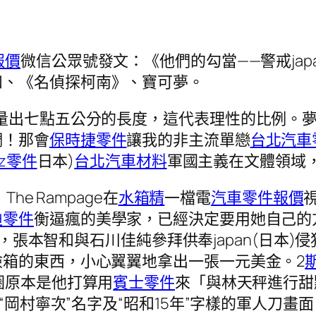
報價
微信公眾號發文：《他們的勾當——警戒japa
和、《名偵探柯南》、寶可夢。
量出七點五公分的長度，這代表理性的比例。夢
調！那會
保時捷零件
讓我的非主流單戀
台北汽車
nz零件
日本)
台北汽車材料
軍國主義在文體領域
he Rampage在
水箱精
一檔電
汽車零件報價
迪零件
衡逼瘋的美學家，已經決定要用她自己的
8月，張本智和與石川佳純參拜供奉japan(日本
箱的東西，小心翼翼地拿出一張一元美金。2
圈原本是他打算用
賓士零件
來「與林天秤進行甜
“岡村寧次”名字及“昭和15年”字樣的軍人刀畫面