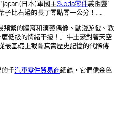
apan(日本)軍國主
Skoda零件
義幽靈”
葉子比右邊的長了零點零一公分！……
最頻繁的體育和演藝偶像、動漫游戲、教
什麼低級的情緒干擾！」牛土豪對著天空
從最基礎上截斷真實歷史記憶的代際傳
成的千
汽車零件貿易商
紙鶴，它們像金色