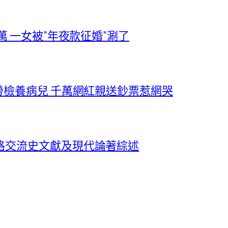
萬 一女被”年夜款征婚”涮了
勞檢養病兒 千萬網紅親送鈔票惹網哭
格交流史文獻及現代論著綜述