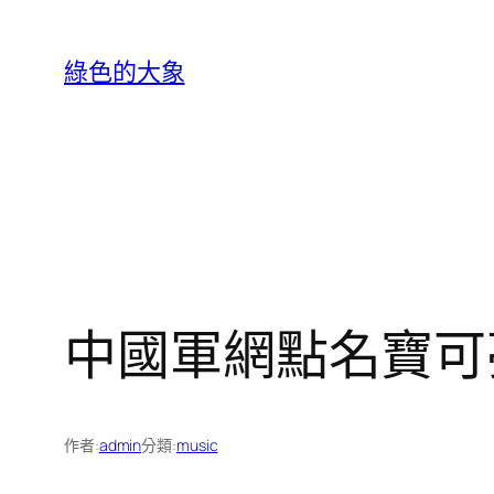
跳
至
綠色的大象
主
要
內
容
中國軍網點名寶可
作者:
admin
分類:
music