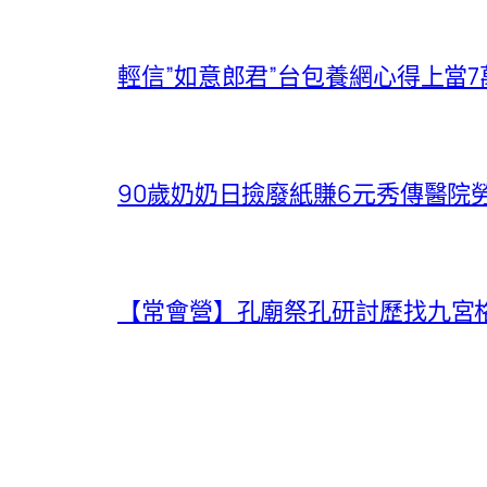
輕信”如意郎君”台包養網心得上當7
90歲奶奶日撿廢紙賺6元秀傳醫院
【常會營】孔廟祭孔研討歷找九宮