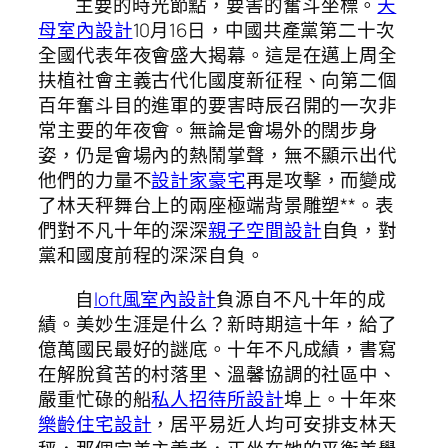
主要的時光節點，要害的奮斗坐標。
天
母室內設計
10月16日，中國共產黨第二十次
全國代表年夜會盛大揭幕。這是在邁上周全
扶植社會主義古代化國度新征程、向第二個
百年奮斗目的進軍的要害時辰召開的一次非
常主要的年夜會。無論是會場外的闊步身
姿，仍是會場內的熱鬧掌聲，無不顯示出代
他們的力量不
設計家豪宅
再是攻擊，而變成
了林天秤舞台上的兩座極端背景雕塑**。表
們對不凡十年的深深
親子空間設計
自負，對
黨和國度前程的深深自負。
自
loft風室內設計
負源自不凡十年的成
績。美妙生涯是什么？新時期這十年，給了
億萬國民最好的謎底。十年不凡成績，書寫
在解脫貧苦的村落里、溫馨協調的社區中、
嚴重忙碌的船
私人招待所設計
埠上。十年來
樂齡住宅設計
，居平易近人均可安排支林天