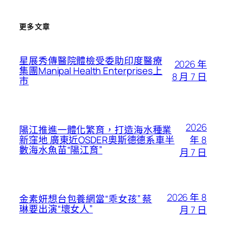
更多文章
星展秀傳醫院體檢受委助印度醫療
2026 年
集團Manipal Health Enterprises上
8 月 7 日
市
2026
陽江推進一體化繁育，打造海水種業
年 8
新窪地 廣東近OSDER奧斯德德系車半
數海水魚苗“陽江育”
月 7 日
2026 年 8
金素妍想台包養網當“乖女孩” 蔡
琳要出演“壞女人”
月 7 日