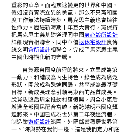
重彩的華章。面臨疾速變更的世界和中國，
假如沒有實際立異的勇氣，那么不只黨和國
度工作無法持續進步，馬克思主義也會掉往
性命力。歷經新時期十年巨大實行，黨保持
把馬克思主義基礎道理同中國
身心診所設計
詳細現實相聯合、同中華優
退休宅設計
良傳
統文明
會所設計
相聯合，完成了馬克思主義
中國化時期化新的奔騰。
自負源自國度前程的將來。立異成為第
一動力，和諧成為內生特色，綠色成為廣泛
形狀，開放成為殊途同歸，共享成為最基礎
目標，新成長理念引領高東西的品質成長。
脫貧攻堅后周全推動村落復興，周全小康后
增進全部國民配合富饒，新跨越明示國度輝
煌將來。中國已成為世界第二年夜經濟體，
制造業
遊艇設計
範圍、外匯儲蓄穩居世界第
一。“時與勢在我們一邊，這是我們定力和底