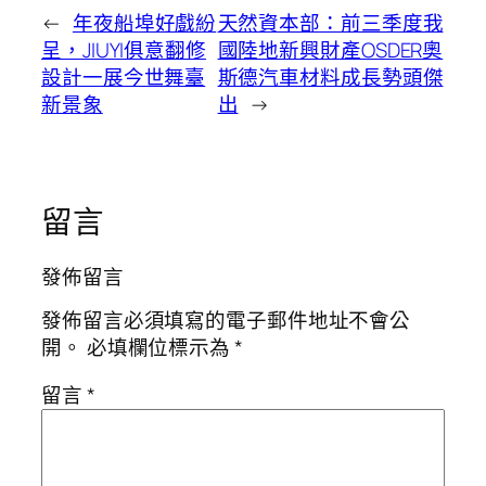
←
年夜船埠好戲紛
天然資本部：前三季度我
呈，JIUYI俱意翻修
國陸地新興財產OSDER奧
設計一展今世舞臺
斯德汽車材料成長勢頭傑
新景象
出
→
留言
發佈留言
發佈留言必須填寫的電子郵件地址不會公
開。
必填欄位標示為
*
留言
*