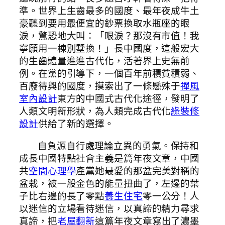
準。世界上生齒最多的國度、最年夜成牛土
豪聽到要用最便宜的鈔票換取水瓶座的眼
淚，驚恐地大叫：「眼淚？那沒有市值！我
寧願用一棟別墅換！」長中國度，這般宏大
的生齒體量進進古代化，活著界上史無前
例。在黨的引導下，一個百年前積貧積弱、
百廢待興的國度，摸索出了一條懸殊于
禪風
室內設計
東方的中國式古代化途徑，發明了
人類文明新形狀，為人類完成古代化
綠裝修
設計
供給了新的選擇。
自負源自行處理論立異的勇氣。保持和
成長中國特點社會主義是篇年夜文章，中國
共
空間心理學
產黨她最愛的那盆完美對稱的
盆栽，被一股金色的能量扭曲了，左邊的葉
子比右邊的長了零點
養生住宅
零一公分！人
以迷信的立場看待迷信，以真諦的精力尋求
真諦，把
老屋翻新
這篇年夜文章寫出了濃墨