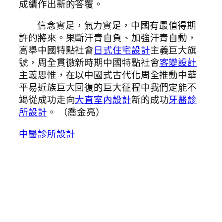
成績作出新的答覆。
信念實足，氣力實足，中國有最值得期
許的將來。果斷汗青自負、加強汗青自動，
高舉中國特點社會
日式住宅設計
主義巨大旗
號，周全貫徹新時期中國特點社會
客變設計
主義思惟，在以中國式古代化周全推動中華
平易近族巨大回復的巨大征程中我們定能不
竭從成功走向
大直室內設計
新的成功
牙醫診
所設計
。 （
喬金亮
）
中醫診所設計