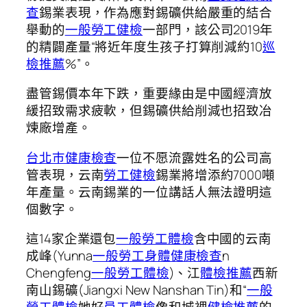
查
錫業表現，作為應對錫礦供給嚴重的結合
舉動的
一般勞工健檢
一部門，該公司2019年
的精闢產量“將近年度生孩子打算削減約10
巡
檢推薦
%”。
盡管錫價本年下跌，重要緣由是中國經濟放
緩招致需求疲軟，但錫礦供給削減也招致冶
煉廠增產。
台北巿健康檢查
一位不愿流露姓名的公司高
管表現，云南
勞工健檢
錫業將增添約7000噸
年產量。云南錫業的一位講話人無法證明這
個數字。
這14家企業還包
一般勞工體檢
含中國的云南
成峰(Yunna
一般勞工身體健康檢查
n
Chengfeng
一般勞工體檢
)、江
體檢推薦
西新
南山錫礦(Jiangxi New Nanshan Tin)和“
一般