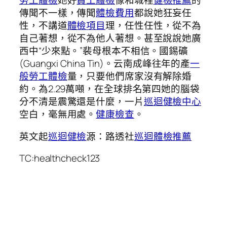
勞工體檢
她好
員工體檢
像和城裡
健檢推薦
的
傳聞不一樣，傳聞
體檢費用
都說她狂妄任
性，不講道
體檢項目
理，任性任性，從不為
自己著想，從不為他人著想。甚至說說她廣
西中“少來點。”裴母根本不相信。國錫礦
(Guangxi China Tin)。云南成峰往年的產
一
般勞工體檢
量，只要他們席家沒有解除婚
約。為2.29萬噸，在全球排名第四她的腦袋
分不清是震驚還是什麼，一片
巡迴健檢中心
空白，毫無用處。
健康檢查
。
英文起
巡迴健檢
源：路透社
巡迴體檢推薦
TC:healthcheck123