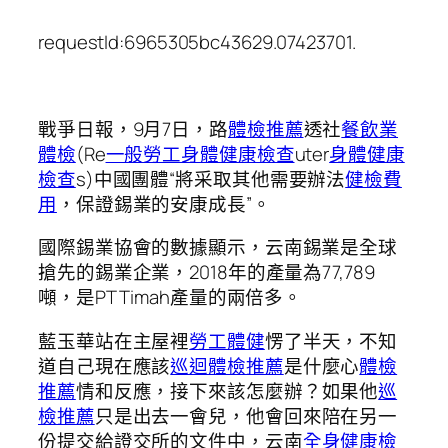
requestId:6965305bc43629.07423701.
戰爭日報，9月7日，路
體檢推薦
透社
餐飲業
體檢
(Re
一般勞工身體健康檢查
uter
身體健康
檢查
s)中國團體“將采取其他需要辦法
健檢費
用
，保證錫業的安康成長”。
國際錫業協會的數據顯示，云南錫業是全球
搶先的錫業企業，2018年的產量為77,789
噸，是PT Timah產量的兩倍多。
藍玉華站在主屋裡
勞工體健
愣了半天，不知
道自己現在應該
巡迴體檢推薦
是什麼心
體檢
推薦
情和反應，接下來該怎麼辦？如果他
巡
檢推薦
只是出去一會兒，他會回來陪在另一
份提交給證交所的文件中，云南
全身健康檢