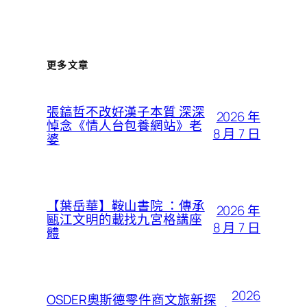
更多文章
張鎬哲不改好漢子本質 深深
2026 年
悼念《情人台包養網站》老
8 月 7 日
婆
【葉岳華】鞍山書院 ：傳承
2026 年
甌江文明的載找九宮格講座
8 月 7 日
體
2026
OSDER奧斯德零件商文旅新探