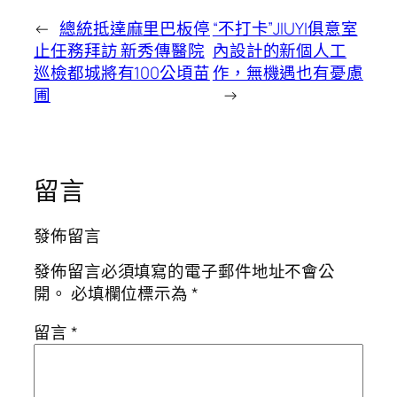
←
總統抵達麻里巴板停
“不打卡”JIUYI俱意室
止任務拜訪 新秀傳醫院
內設計的新個人工
巡檢都城將有100公頃苗
作，無機遇也有憂慮
圃
→
留言
發佈留言
發佈留言必須填寫的電子郵件地址不會公
開。
必填欄位標示為
*
留言
*