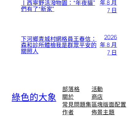
年 8 月
丨西寧野活潑物園：“年夜貓”
們有了“新家”
7 日
2026
下河鄉青城村網格員王春信：
年 8 月
森和診所體檢我是群眾平安的
關照人
7 日
部落格
活動
綠色的大象
關於
商店
常見問題集
區塊版面配置
作者
佈景主題