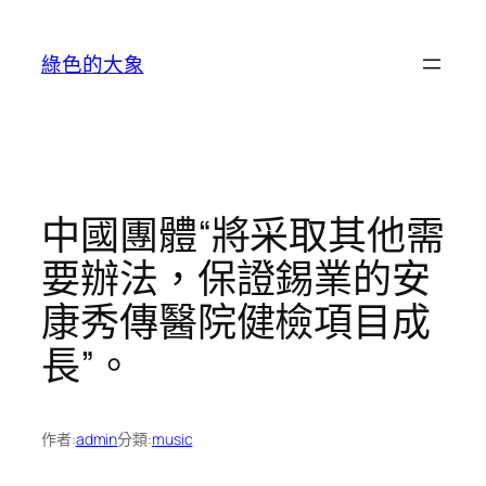
跳
至
綠色的大象
主
要
內
容
中國團體“將采取其他需
要辦法，保證錫業的安
康秀傳醫院健檢項目成
長”。
作者:
admin
分類:
music