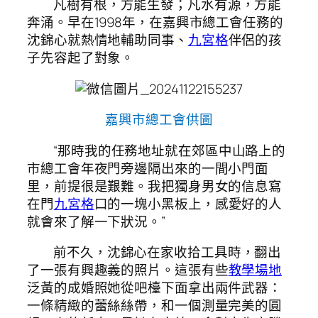
凡樹有根，方能生發；凡水有源，方能
奔涌。早在1998年，在嘉興市總工會任務的
沈錦心就熱情地輔助同事、
九宮格
伴侶的孩
子先容起了對象。
嘉興市總工會供圖
“那時我的任務地址就在郊區中山路上的
市總工會年夜門旁邊隔出來的一間小門面
里，前提很是艱難。我把獨身男女的信息寫
在門
九宮格
口的一塊小黑板上，感愛好的人
就會來了解一下狀況。”
前不久，沈錦心在家收拾工具時，翻出
了一張有興趣義的照片。這張有些
教學場地
泛黃的成婚照她從吧檯下面拿出兩件武器：
一條精緻的蕾絲絲帶，和一個測量完美的圓