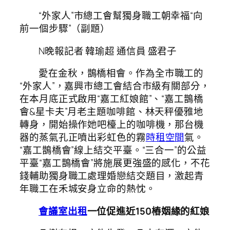
“外家人”市總工會幫獨身職工朝幸福“向
前一個步驟”（副題）
N晚報記者 韓瑜超 通信員 盛君子
愛在金秋，鵲橋相會。作為全市職工的
“外家人”，嘉興市總工會結合市級有關部分，
在本月底正式啟用“嘉工紅娘館”、“嘉工鵲橋
會&星卡夫”月老主題咖啡館、林天秤優雅地
轉身，開始操作她吧檯上的咖啡機，那台機
器的蒸氣孔正噴出彩虹色的霧
時租空間
氣。
“嘉工鵲橋會”線上結交平臺。“三合一”的公益
平臺“嘉工鵲橋會”將施展更強盛的感化，不花
錢輔助獨身職工處理婚戀結交題目，激起青
年職工在禾城安身立命的熱忱。
會議室出租
一位促進近150樁姻緣的紅娘