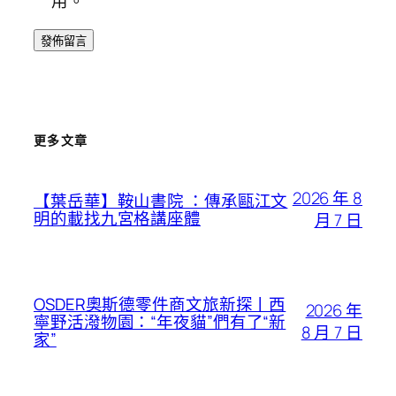
用。
更多文章
2026 年 8
【葉岳華】鞍山書院 ：傳承甌江文
明的載找九宮格講座體
月 7 日
OSDER奧斯德零件商文旅新探丨西
2026 年
寧野活潑物園：“年夜貓”們有了“新
8 月 7 日
家”