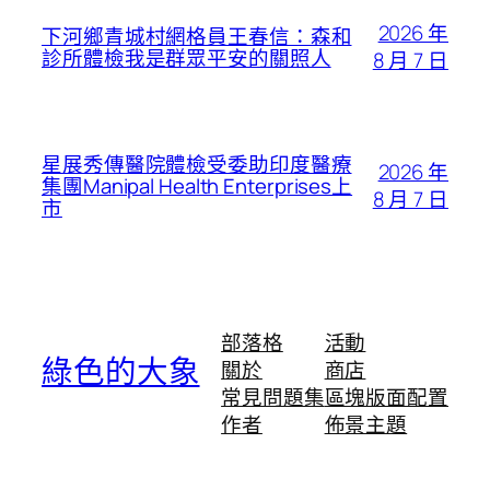
2026 年
下河鄉青城村網格員王春信：森和
診所體檢我是群眾平安的關照人
8 月 7 日
星展秀傳醫院體檢受委助印度醫療
2026 年
集團Manipal Health Enterprises上
8 月 7 日
市
部落格
活動
綠色的大象
關於
商店
常見問題集
區塊版面配置
作者
佈景主題