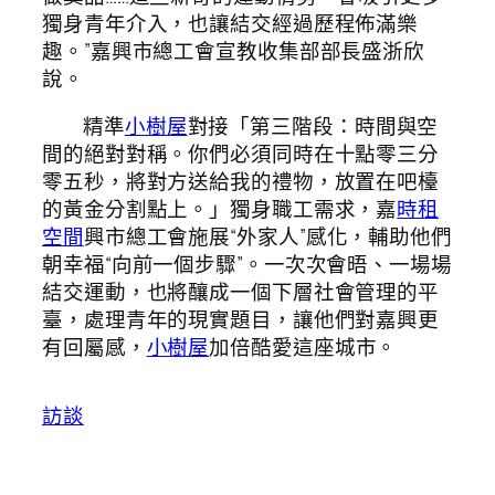
獨身青年介入，也讓結交經過歷程佈滿樂
趣。”嘉興市總工會宣教收集部部長盛浙欣
說。
精準
小樹屋
對接「第三階段：時間與空
間的絕對對稱。你們必須同時在十點零三分
零五秒，將對方送給我的禮物，放置在吧檯
的黃金分割點上。」獨身職工需求，嘉
時租
空間
興市總工會施展“外家人”感化，輔助他們
朝幸福“向前一個步驟”。一次次會晤、一場場
結交運動，也將釀成一個下層社會管理的平
臺，處理青年的現實題目，讓他們對嘉興更
有回屬感，
小樹屋
加倍酷愛這座城市。
訪談