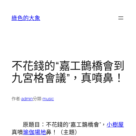
跳
至
綠色的大象
主
要
內
容
不花錢的“嘉工鵲橋會到
九宮格會議”，真噴鼻！
作者:
admin
分類:
music
原題目：不花錢的“嘉工鵲橋會”，
小樹屋
真噴
瑜伽場地
鼻！（主題）