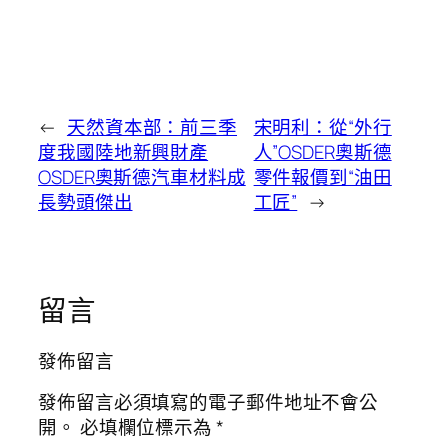
←
天然資本部：前三季
宋明利：從“外行
度我國陸地新興財產
人”OSDER奧斯德
OSDER奧斯德汽車材料成
零件報價到“油田
長勢頭傑出
工匠”
→
留言
發佈留言
發佈留言必須填寫的電子郵件地址不會公
開。
必填欄位標示為
*