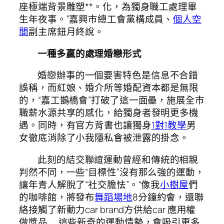
座極端背景雕塑**。化，為獨身職工處理畢
生年夜事。”嘉興市總工會黨構成員、
個人空
間
副主席鈕月終說。
一種多贏的處理婚戀形式
婚戀辦事的一個要害特色是信息不合錯
誤稱，而紅娘、婚介所等婚配資本都是無限
的，“嘉工鵲橋會”打破了這一面壘，施展全市
職薪水源共享的感化，給獨身者發明更多機
遇。同時，有官方背書也讓獨身
1對1教學
男
女徹底消除了小我隱私會被泄露的掛念。
此刻的結交聯誼運動曾經和傳統的相親
判然不同，一些“目標性”沒有那么強的運動，
讓年青人解脫了“社交膽怯”。“像我
小樹屋
們
的咖啡館，將發布
舞蹈場地
8分鐘約會，還聯
絡接觸了新動力car brand方供給car 應用權
做獎品……這些新奇的運動情勢，會吸引更多