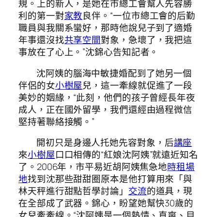
規。上的新人，是她在市總工會幫人先容勝
利的第一對
家教
良伴。“一位市總工會的后勤
職員與我關系蠻好，那時他說兒子到了適婚
年事還沒找
共享空間
對象，急壞了，我把這
事放在了心上。”沈錦心告知記者。
沈阿姨的腦海中敏捷婚配到了她另一個
伴侶的女
小樹屋
兒，這一牽線就促進了一段
美妙的姻緣，“此刻，他們的孩子曾經長年夜
成人，正在國外留學，我們還經由過程微信
堅持著聯絡接觸。”
開初只是身邊人托她先容對象，后
講座
來
小樹屋
口口相傳的“紅娘沈阿姨”就遠近知名
了。2006年，市平易近胡阿姨焦急地
時租場
地
找到沈那些甜甜圈原本是他打算用來「與
林天秤進行甜點哲學討論」
交流
的道具，現
在全部成了武器。錦心，盼望她幫快30歲的
女兒牽牽線。“沈阿姨是一個熱情、直爽、目