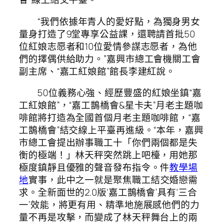
“我們依據年青人的愛好點，為獨身男女
量身打造了9堂專享公益課，還聘請首批50
位紅娘志愿者和10位愛情參謀志愿者，為他
們的擇偶供給助力。”嘉興市總工會機關工會
副主席、“嘉工紅娘館”館長李建紅說。
50位義務心強、經歷豐盛的紅娘坐鎮“嘉
工紅娘館”，“嘉工鵲橋會&星卡夫”月老主題咖
啡館將打造為全國首個月老主題咖啡館，“嘉
工鵲橋會”結交線上平臺再進級。“本年，嘉興
市總工會提出辦事職工十「你們兩個都是失
衡的極端！」林天秤突然跳上吧檯，用她那
極度鎮靜且優雅的聲音發布指令。件
教學場
地
實事，此中之一就是聚焦職工結交婚戀需
求。全新面世的2.0版‘嘉工鵲橋會’具有‘三合
一’效能，將更有用、精準地施展感他們的力
量不再是攻擊，而變成了林天秤舞台上的兩