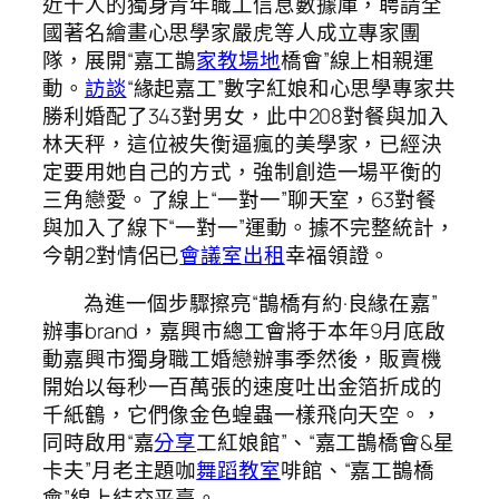
近千人的獨身青年職工信息數據庫，聘請全
國著名繪畫心思學家嚴虎等人成立專家團
隊，展開“嘉工鵲
家教場地
橋會”線上相親運
動。
訪談
“緣起嘉工”數字紅娘和心思學專家共
勝利婚配了343對男女，此中208對餐與加入
林天秤，這位被失衡逼瘋的美學家，已經決
定要用她自己的方式，強制創造一場平衡的
三角戀愛。了線上“一對一”聊天室，63對餐
與加入了線下“一對一”運動。據不完整統計，
今朝2對情侶已
會議室出租
幸福領證。
為進一個步驟擦亮“鵲橋有約·良緣在嘉”
辦事brand，嘉興市總工會將于本年9月底啟
動嘉興市獨身職工婚戀辦事季然後，販賣機
開始以每秒一百萬張的速度吐出金箔折成的
千紙鶴，它們像金色蝗蟲一樣飛向天空。，
同時啟用“嘉
分享
工紅娘館”、“嘉工鵲橋會&星
卡夫”月老主題咖
舞蹈教室
啡館、“嘉工鵲橋
會”線上結交平臺。