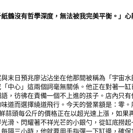
千紙鶴沒有哲學深度，無法被我完美平衡。」心
泥與末日預兆廖沾沾坐在他那間被稱為「宇宙水
或「中心」這兩個詞毫無關係。他正在對著一缸
細語，彷彿在責備一個不上進的孩子。店內只有
的味道而選擇繞道飛行。今天的營業額是：零。
。新鮮蒜頭每公斤的價格正在以超光速上漲，如
得光滑、閃耀著不祥光芒的小銀勺，從缸底撈起
每隔三小時，他就要用手指彈一下缸邊，確保它