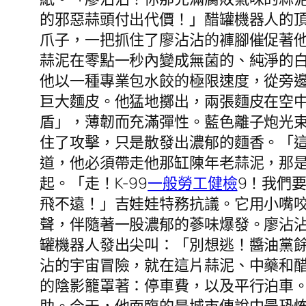
的邪惡蒜頭付出代價！」醋罐機器人的頂
爪子，一把抓住了廖沾沾的褲腳催促著
蒜泥在零點一秒內變成無菌的、純淨的
他以一種專業包水餃的極限速度，從旁
巨大麵皮。他猛地擲出，兩張麵皮在空
盾」，薄韌而充滿彈性。藍色離子炮光
住了攻擊，只是散發出濃郁的麵香。「這
道，他必須帶走他那缸陳年老蒜泥，那
起。「走！K-99
一般勞工健檢
9！我們
飛不遠！」吉娃娃特務抗議。它用小嘴
聲，伴隨著一股濃郁的蔘味爆發。廖沾沾
罐機器人發出尖叫：「別想逃！醬油黨
沾的宇宙冒險，就在這片蒜泥、中藥和
的陰影籠罩著：停車費，以及平行泊車