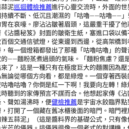
與蒜泥
巡迴體檢推薦
進行心靈交流時，外面的世
持續不斷、低沉且潮濕的「咕嚕——咕嚕——
的胃在哀嚎。廖沾沾皺著眉頭，這嚴重干擾了他
著《沾醬秘笈》封面的皺衛生紙，塞進口袋以備
數百個交通信號燈，從東邊到西邊，從高架橋到
時，每一個燈箱都發出了那種「咕嚕咕嚕」的聲
狀的——麵粉蒸煮過頭的氣味。「麵粉焦慮？還
出來了，這是一種只有在極度巨大的麵團因為壓
為無論從哪個方向看，都是綠燈。一個穿著西裝
麼咕嚕咕嚕？你倒是紅一下啊！我要向左轉！綠
兒時聽到的家傳預言不謀而合。他想起家傳《沾
綠、聲如湯沸時，便
健檢推薦
是宇宙水餃臨界點
廚，打開了一個藏在舊冰櫃後面的暗門。暗門裡
四辣五蒜泥」（這是醬料界的基礎公式，只有像
色光芒的儀器。這儀器很像一個老式的對講機，