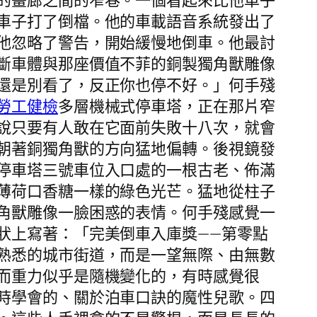
的畫廊之間的窄巷。一個看起來比他車子
車子打了倒檔。他的車載語音系統發出了
他忽略了警告，開始緩慢地倒車。他最討
斷車體與那座價值不菲的銅製獨角獸雕像
還是別看了，反正你也停不好。」何手殘
勞工健檢
多層機械式停車塔，正在那片窄
說只要有人敢在它面前失敗十八次，就會
朝著銅獨角獸的方向猛地偏轉。後視鏡發
停車塔三號車位入口處的一根古老、佈滿
薄荷口香糖一樣的綠色光芒。猛地從柱子
角獸雕像一臉困惑的表情。何手殘感覺一
狀上寫著：「完美倒車入庫獎——第零點
熟悉的城市街道，而是一望無際、由無數
而重力似乎是隨機變化的，有時感覺很
時學會的、關於泊車口訣的魔性兒歌。四