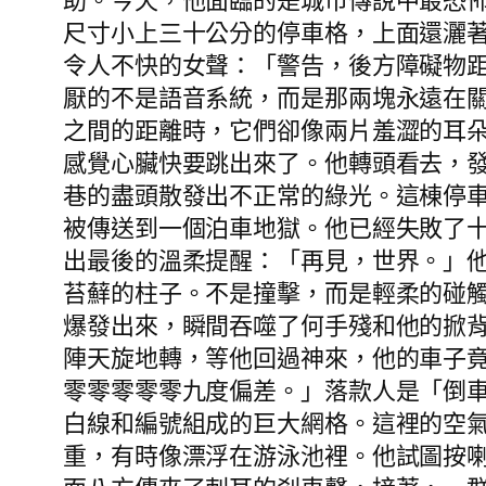
助。今天，他面臨的是城市傳說中最恐
尺寸小上三十公分的停車格，上面還灑
令人不快的女聲：「警告，後方障礙物
厭的不是語音系統，而是那兩塊永遠在
之間的距離時，它們卻像兩片羞澀的耳
感覺心臟快要跳出來了。他轉頭看去，
巷的盡頭散發出不正常的綠光。這棟停
被傳送到一個泊車地獄。他已經失敗了
出最後的溫柔提醒：「再見，世界。」
苔蘚的柱子。不是撞擊，而是輕柔的碰
爆發出來，瞬間吞噬了何手殘和他的掀
陣天旋地轉，等他回過神來，他的車子
零零零零零九度偏差。」落款人是「倒
白線和編號組成的巨大網格。這裡的空
重，有時像漂浮在游泳池裡。他試圖按