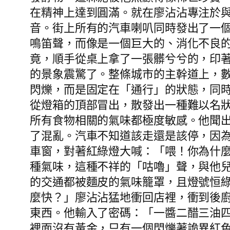
在精神上達到圓滿。就在廖沾沾專注於
音。街上所有的汽車喇叭同時發出了一個
鳴笛聲，而像是一個巨大的、消化不良
竟，順手從桌上拿了一張髒兮兮的，印
的景象震驚了。整條城市的主幹道上，
閃爍，而是固定在「通行」的狀態，同
從燈箱的頂部冒出，散發出一種難以名
所有食物相關的氣味都極度敏感。他聞
了混亂。汽車不知道該走還是該停，因
車窗，對著紅綠燈大喊：「喂！你為什
種氣味，這種不祥的「咕嚕」聲，與他
的交通都被麵皮的氣味籠罩，且燈號恒
麼快？」廖沾沾猛地衝回店裡，衝到後
東西。他輸入了密碼：「一醬二醋三油
裡面沒有黃金，只有一個閃爍著詭異紅