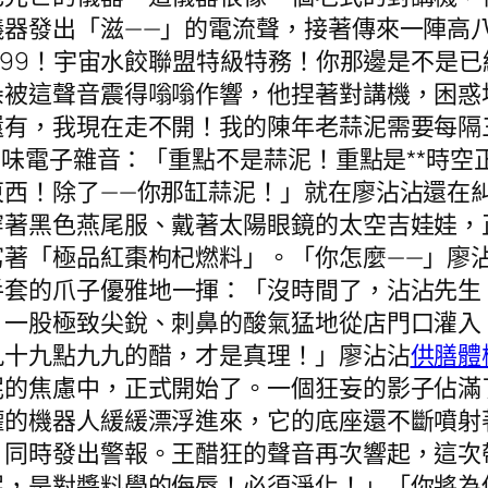
儀器發出「滋——」的電流聲，接著傳來一陣高
-999！宇宙水餃聯盟特級特務！你那邊是不是
朵被這聲音震得嗡嗡作響，他捏著對講機，困惑
還有，我現在走不開！我的陳年老蒜泥需要每隔
藥味電子雜音：「重點不是蒜泥！重點是**時空
東西！除了——你那缸蒜泥！」就在廖沾沾還在
穿著黑色燕尾服、戴著太陽眼鏡的太空吉娃娃，
著「極品紅棗枸杞燃料」。「你怎麼——」廖沾沾
手套的爪子優雅地一揮：「沒時間了，沾沾先生
，一股極致尖銳、刺鼻的酸氣猛地從店門口灌入
九十九點九九的醋，才是真理！」廖沾沾
供膳體
泥的焦慮中，正式開始了。一個狂妄的影子佔滿
罐的機器人緩緩漂浮進來，它的底座還不斷噴射
，同時發出警報。王醋狂的聲音再次響起，這次
泥，是對醬料學的侮辱！必須淨化！」「你將為