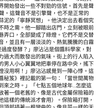
界開始發出一些不對勁的信號。首先是聲
」聲。這聲音不是引擎聲，也不是正常的
蒜泥的「寧靜冥想」。他決定出去看個究
不時之需。他一腳踏出店門，立刻被眼前
巷弄口，全部變成了綠燈。它們不是交替
音，並且有一層淡淡的、熱氣騰騰的白霧
是過度發酵？」廖沾沾是個醬料學家，對
力過大而散發出的氣味。街上的行人陷入
的男人小心翼翼地把車停在路中央，搖下
燈沒用啊！」廖沾沾感覺到一陣心悸。這
醬秘笈》裡記載的第一句：「當世間萬物
到來之時。」「七點五個地球年…怎麼這
放著一個老舊的、像是古代金屬保險箱的
他這樣的傳統派才會用）。保險箱打開，
但頂部插著一根彎曲的、像韭菜一樣的天