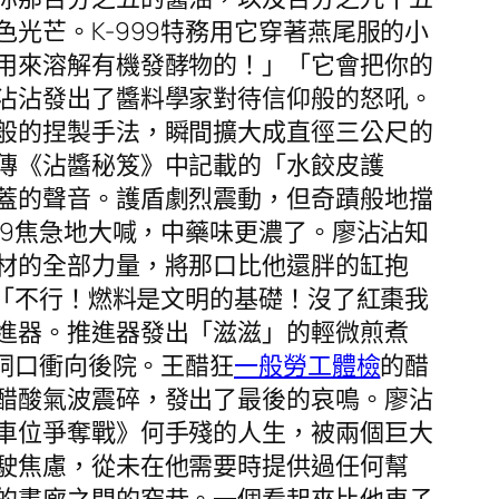
光芒。K-999特務用它穿著燕尾服的小
用來溶解有機發酵物的！」「它會把你的
沾沾發出了醬料學家對待信仰般的怒吼。
般的捏製手法，瞬間擴大成直徑三公尺的
傳《沾醬秘笈》中記載的「水餃皮護
蓋的聲音。護盾劇烈震動，但奇蹟般地擋
99焦急地大喊，中藥味更濃了。廖沾沾知
材的全部力量，將那口比他還胖的缸抱
「不行！燃料是文明的基礎！沒了紅棗我
進器。推進器發出「滋滋」的輕微煎煮
的洞口衝向後院。王醋狂
一般勞工體檢
的醋
醋酸氣波震碎，發出了最後的哀鳴。廖沾
車位爭奪戰》何手殘的人生，被兩個巨大
駛焦慮，從未在他需要時提供過任何幫