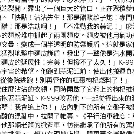
端裂開，露出了一個巨大的管口，正在聚積藍色
他。「快點！沾沾先生！那是醋酸離子炮！專門
白醋！那是浩劫啊！」「不准動我的蒜泥！」廖
邊的麵粉堆中抓起了兩團麵皮。麵皮被他用氣功
中交疊，變成一個半透明的防禦護盾。這就是家
束猛烈地擊中麵皮護盾，發出了一聲像是汽水開
麵皮的延展性！完美！但撐不了太久！」K-9
是宇宙的希望。他跑到蒜泥缸前，使出他搬運食
要從後院逃跑！別再管你的紅棗枸杞燃料了！」
咬住廖沾沾的衣領，同時開啟了它背上的枸杞推
抱著蒜泥缸、K-999咬著他，一起從撞出來
餘孽！我會追上你！」店內剩下的所有空盤子被
醋酸的混亂中，拉開了帷幕。《平行泊車維度：
。他那輛老舊的掀背車，彷彿繼承了他所有的駕