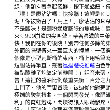
線。他顫抖著拿起儀器，按下通話鈕。
「喂！是廖沾沾嗎！快接聽！這裡是 K
泥！你被徵召了！馬上！」廖沾沾的耳
不是酸味！是麵粉過度膨脹的焦慮味！
來K-999崩潰的尖叫聲，帶著濃濃的中
快！我們在你的後院！別帶任何多餘的
外面的牆壁傳來一聲巨大的撞擊。一個
個像是小型瓦斯桶的東西，桶上用毛筆寫
短腿站得筆直，戴著
巡迴體檢推薦
白色
被醋酸離子炮鎖定前離開！」話音未落
告！這裡的醬油比例嚴重失衡！百分之
上門了。他的宇宙冒險，被迫從他對蒜
極端的酸氣扭曲。一個閃閃發光、像醋
利」的霓虹燈牌，閃爍得讓人眼睛發疼
紙。「廖沾沾！你那充滿腐敗氣味的蒜