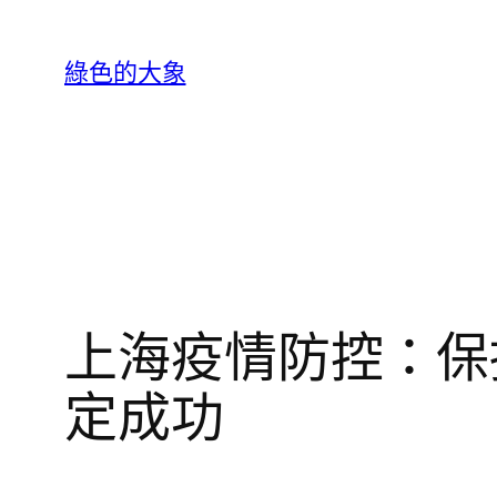
跳
至
綠色的大象
主
要
內
容
上海疫情防控：保
定成功