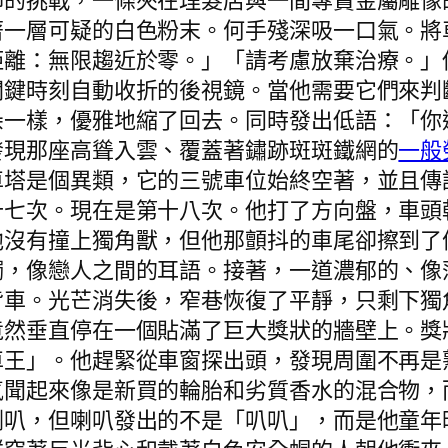
怖的挑戰，一條夾在理髮店與一間專賣金屬雕像
著一層可疑的白色粉末。何手殘深吸一口氣。將
距離：無限趨近於零。」「請考慮放棄治療。」
關鍵時刻自動收折的後視鏡。當他需要它們來判
朵一樣，優雅地縮了回去。同時發出低語：「你
發現那座高聳入雲、覆蓋著鏽跡斑斑鐵網的
一般
車塔是個異類，它的三號車位始終空著，並且傳
十七次。現在是第十八次。他打了方向盤，車頭
他沒有撞上獨角獸，但他那顫抖的車尾卻擦到了
觸，像戀人之間的耳語。接著，一道濃郁的、像
背車。光芒消失後，窄巷恢復了平靜，只剩下獨
竟然垂直停在一個貼滿了巨大獎狀的牆壁上。獎
車王」。他趕緊從車窗探出頭，發現周圍不再是
氣聞起來像是新買的輪胎和劣質香水的混合物，
喇叭，但喇叭發出的不是「叭叭」，而是他童年