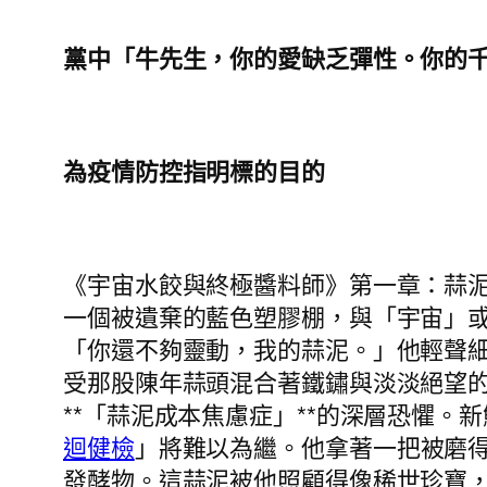
黨中「牛先生，你的愛缺乏彈性。你的
為疫情防控指明標的目的
《宇宙水餃與終極醬料師》第一章：蒜
一個被遺棄的藍色塑膠棚，與「宇宙」
「你還不夠靈動，我的蒜泥。」他輕聲
受那股陳年蒜頭混合著鐵鏽與淡淡絕望
**「蒜泥成本焦慮症」**的深層恐懼
迴健檢
」將難以為繼。他拿著一把被磨
發酵物。這蒜泥被他照顧得像稀世珍寶，