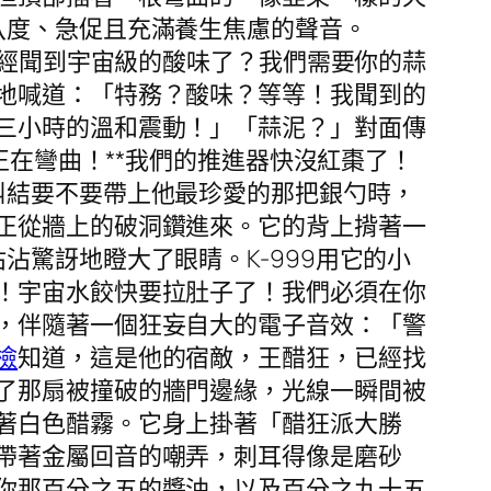
八度、急促且充滿養生焦慮的聲音。
已經聞到宇宙級的酸味了？我們需要你的蒜
地喊道：「特務？酸味？等等！我聞到的
三小時的溫和震動！」「蒜泥？」對面傳
正在彎曲！**我們的推進器快沒紅棗了！
糾結要不要帶上他最珍愛的那把銀勺時，
正從牆上的破洞鑽進來。它的背上揹著一
驚訝地瞪大了眼睛。K-999用它的小
！宇宙水餃快要拉肚子了！我們必須在你
，伴隨著一個狂妄自大的電子音效：「警
檢
知道，這是他的宿敵，王醋狂，已經找
了那扇被撞破的牆門邊緣，光線一瞬間被
著白色醋霧。它身上掛著「醋狂派大勝
帶著金屬回音的嘲弄，刺耳得像是磨砂
你那百分之五的醬油，以及百分之九十五