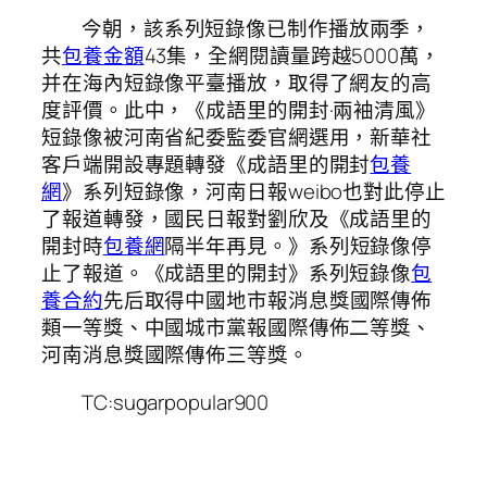
今朝，該系列短錄像已制作播放兩季，
共
包養金額
43集，全網閱讀量跨越5000萬，
并在海內短錄像平臺播放，取得了網友的高
度評價。此中，《成語里的開封·兩袖清風》
短錄像被河南省紀委監委官網選用，新華社
客戶端開設專題轉發《成語里的開封
包養
網
》系列短錄像，河南日報weibo也對此停止
了報道轉發，國民日報對劉欣及《成語里的
開封時
包養網
隔半年再見。》系列短錄像停
止了報道。《成語里的開封》系列短錄像
包
養合約
先后取得中國地市報消息獎國際傳佈
類一等獎、中國城市黨報國際傳佈二等獎、
河南消息獎國際傳佈三等獎。
TC:sugarpopular900