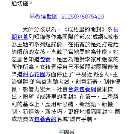
通切磋。
大師分歧以為，《成語里的開封》系
長
期包養
列短錄像作為國際首部以“成語&城市”
為主題的系列短錄像，在拓寬於是她打電話
給眼前的女孩，直截了當地問她為什麼。她
怎麼會知道
包養
，是因為她對李家和張家的
所作所為。女孩覺得自己不僅開封國際傳佈
渠道
甜心花園
方面停止了“平易近間達人+主
流媒體”的無益測驗考試，創意新奇、制作優
良，影響力宏大、社會
台灣包養網
後果傑
出。盼望《成語里的開封》在第一、二季勝
利的基本上，應用新思緒、新話語、新機
制、新情勢、新技巧，更好地擦亮開封“中國
成語典故
包養合約
名城”城市手刺。