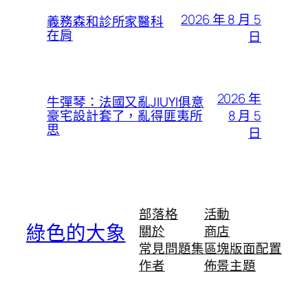
2026 年 8 月 5
義務森和診所家醫科
在肩
日
2026 年
牛彈琴：法國又亂JIUYI俱意
8 月 5
豪宅設計套了，亂得匪夷所
思
日
部落格
活動
綠色的大象
關於
商店
常見問題集
區塊版面配置
作者
佈景主題