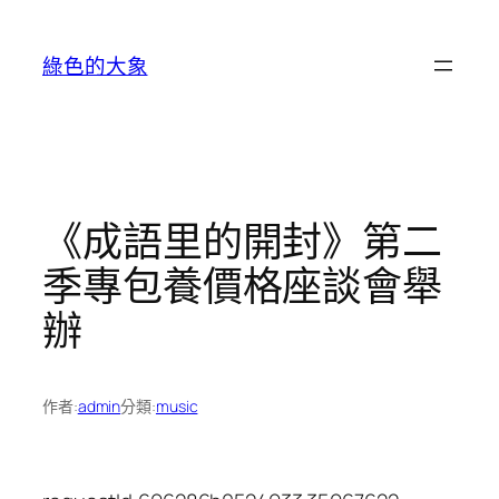
跳
至
綠色的大象
主
要
內
容
《成語里的開封》第二
季專包養價格座談會舉
辦
作者:
admin
分類:
music