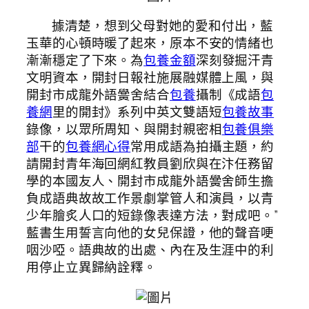
據清楚，想到父母對她的愛和付出，藍
玉華的心頓時暖了起來，原本不安的情緒也
漸漸穩定了下來。為
包養金額
深刻發掘汗青
文明資本，開封日報社施展融媒體上風，與
開封市成龍外語黌舍結合
包養
攝制《成語
包
養網
里的開封》系列中英文雙語短
包養故事
錄像，以眾所周知、與開封親密相
包養俱樂
部
干的
包養網心得
常用成語為拍攝主題，約
請開封青年海回網紅教員劉欣與在汴任務留
學的本國友人、開封市成龍外語黌舍師生擔
負成語典故故工作景劇掌管人和演員，以青
少年膾炙人口的短錄像表達方法，對成吧。”
藍書生用誓言向他的女兒保證，他的聲音哽
咽沙啞。語典故的出處、內在及生涯中的利
用停止立異歸納詮釋。