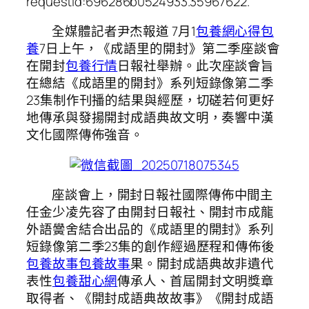
requestId:696286b0524933.35967622.
全媒體記者尹杰報道 7月1
包養網心得
包
養
7日上午，《成語里的開封》第二季座談會
在開封
包養行情
日報社舉辦。此次座談會旨
在總結《成語里的開封》系列短錄像第二季
23集制作刊播的結果與經歷，切磋若何更好
地傳承與發揚開封成語典故文明，奏響中漢
文化國際傳佈強音。
座談會上，開封日報社國際傳佈中間主
任金少凌先容了由開封日報社、開封市成龍
外語黌舍結合出品的《成語里的開封》系列
短錄像第二季23集的創作經過歷程和傳佈後
包養故事
包養故事
果。開封成語典故非遺代
表性
包養甜心網
傳承人、首屆開封文明獎章
取得者、《開封成語典故故事》《開封成語