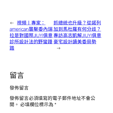
←
視頻丨專家：
抓總統也升級？從諾列
american襲擊委內瑞
加到馬杜羅有何分歧？
拉是對國際JIUYI俱意
專訪高志凱解JIUYI俱意
診所設計法的野蠻踐
豪宅設計讀美委局勢
踏
→
留言
發佈留言
發佈留言必須填寫的電子郵件地址不會公
開。
必填欄位標示為
*