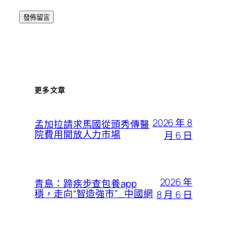
更多文章
2026 年 8
孟加拉請求馬國從頭秀傳醫
院費用開放人力市場
月 6 日
2026 年
青島：蹄疾步查包養app
穩，走向“智造強市”_中國網
8 月 6 日