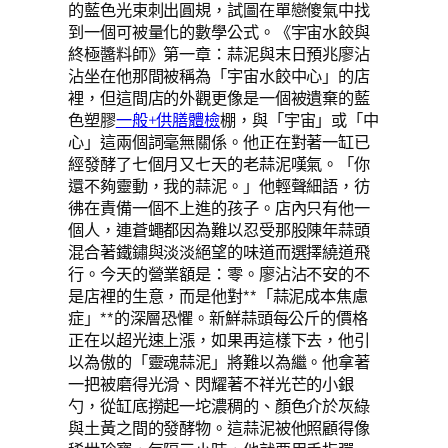
的藍色光束刺出圓規，試圖在單戀傻氣中找
到一個可被量化的數學公式。《宇宙水餃與
終極醬料師》第一章：蒜泥與末日預兆廖沾
沾坐在他那間被稱為「宇宙水餃中心」的店
裡，但這間店的外觀更像是一個被遺棄的藍
色塑膠
一般+供膳體檢
棚，與「宇宙」或「中
心」這兩個詞毫無關係。他正在對著一缸已
經發酵了七個月又七天的老蒜泥嘆氣。「你
還不夠靈動，我的蒜泥。」他輕聲細語，彷
彿在責備一個不上進的孩子。店內只有他一
個人，連蒼蠅都因為難以忍受那股陳年蒜頭
混合著鐵鏽與淡淡絕望的味道而選擇繞道飛
行。今天的營業額是：零。廖沾沾不安的不
是店裡的生意，而是他對**「蒜泥成本焦慮
症」**的深層恐懼。新鮮蒜頭每公斤的價格
正在以超光速上漲，如果再這樣下去，他引
以為傲的「靈魂蒜泥」將難以為繼。他拿著
一把被磨得光滑、閃耀著不祥光芒的小銀
勺，從缸底撈起一坨濃稠的、顏色介於灰綠
與土黃之間的發酵物。這蒜泥被他照顧得像