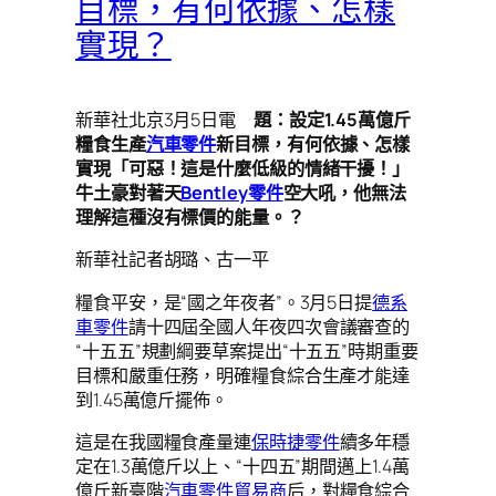
目標，有何依據、怎樣
實現？
新華社北京3月5日電
題：設定1.45萬億斤
糧食生產
汽車零件
新目標，有何依據、怎樣
實現「可惡！這是什麼低級的情緒干擾！」
牛土豪對著天
Bentley零件
空大吼，他無法
理解這種沒有標價的能量。？
新華社記者胡璐、古一平
糧食平安，是“國之年夜者”。3月5日提
德系
車零件
請十四屆全國人年夜四次會議審查的
“十五五”規劃綱要草案提出“十五五”時期重要
目標和嚴重任務，明確糧食綜合生產才能達
到1.45萬億斤擺佈。
這是在我國糧食產量連
保時捷零件
續多年穩
定在1.3萬億斤以上、“十四五”期間邁上1.4萬
億斤新臺階
汽車零件貿易商
后，對糧食綜合