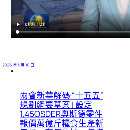
2026 年 3 月 10 日
兩會新華解碼·“十五五”
規劃綱要草案 | 設定
1.45OSDER奧斯德零件
報價萬億斤糧食生產新