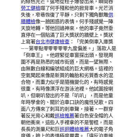
的綠色光芒。猛地從柱子爆發出來，瞬間吞
勞工健檢
噬了何手殘和他的掀背車。光芒消
失後，窄巷恢復了平靜，只剩下獨角獸雕
供
膳體檢
像一臉困惑的表情。何手殘感覺一陣
天旋地轉，等他回過神來，他的車子竟然垂
直停在一個貼滿了巨大獎狀的牆壁上。獎狀
上寫著
台北巿健康檢查
：「完美倒車入庫獎
——第零點零零零零零九度偏差。」落款人是
「倒車王」。他趕緊從車窗探出頭，發現周
圍不再是熟悉的城市街道，而是一望無際、
由無數白線和編號組成的巨大網格。這裡的
空氣聞起來像是新買的輪胎和劣質香水的混
合物，而重力似乎是隨機變化的，有時感覺
很重，有時像漂浮在游泳池裡。他試圖按喇
叭，但喇叭發出的不是「叭叭」，而是他童
年時學會的、關於泊車口訣的魔性兒歌。四
面八方傳來了刺耳的剎車聲，接著，一群穿
著反光背心和戴
巡檢推薦
著白色安全帽的人
朝他衝來。這些人手裡拿的不是警棍，而是
長長的測量尺和巨
巡迴體檢推薦
大的電子角
度儀，臉上的表情極度嚴肅。「違反泊車維