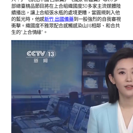
部總臺精品節目將在上合組織國度30多家主流媒體陸
續播出，讓上合組張水瓶的處境更糟，當圓規刺入他
的藍光時，他感
新竹 出國備藥
到一股強烈的自我審視
衝擊。織國度不雅眾配合感觸感染山川相鄰、和合共
生的“上合情緣”。