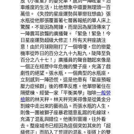
放《小星星》的嬰兒車，感到一陣眩暈。泊
車維度的生活，比他想象中還要無理頭一百
萬倍。《失控的星座運勢與單戀狂想曲》張
水瓶從他那張覆蓋著七層舊報紙的單人床上
驚醒，不是因為鬧鐘，而是因為屋頂傳來了
一陣震耳欲聾的廣播聲。「緊急！緊急！今
日星座運勢超級大修正！所有天秤座請注
意！由於月球剛剛打了一個噴嚏，您的戀愛
機率從昨日的百分之九十九點九，陡降至負
百分之八十七！」廣播員的聲音聽起來像是
一個正在經歷中年危機的雙子座，充滿了戲
劇性的絕望。張水瓶，一個典型的水瓶座，
立刻感到一陣恐慌，這是他患有「星座預報
壓力症候群」後的標準反應。他單戀著住在
隔壁棟、經營一家「平衡美學」咖啡
一般勞
檢
館的林天秤。林天秤完美得像是從黃金分
割線中走出來的藝術品。而張水瓶的人生，
則像一團被獅子座暴君隨意亂踢的毛線球，
充滿了混亂與錯位。他衝到窗邊，往外看
去。整座城市已經因為這個突如其來的「超
級修正」而陷入了荒謬的混亂。街道上的雙