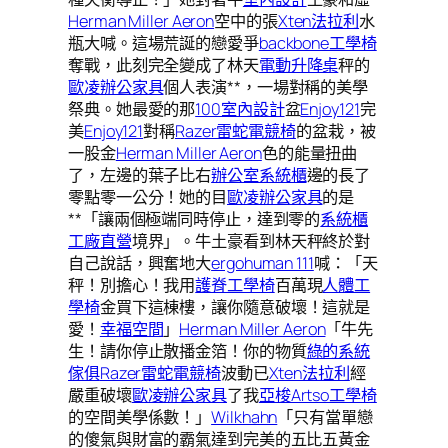
Herman Miller Aeron
空中的張
Xten法拉利
水
瓶大喊。這場荒誕的戀愛爭
backbone工學椅
奪戰，此刻完全變成了林天
電動升降桌
秤的
歐凌辦公家具
個人表演**，一場對稱的美學
祭典。她最愛的那
100室內設計
盆
Enjoy121
完
美
Enjoy121
對稱
Razer雷蛇電競椅
的盆栽，被
一股金
Herman Miller Aeron
色的能量扭曲
了，左邊的葉子比右
辦公室系統櫃
邊的長了
零點零一公分！她的目
歐凌辦公家具
的是
**「讓兩個極端同時停止，達到零的
系統櫃
工廠直營
境界」。牛土豪看到林天秤終於對
自己說話，興奮地大
ergohuman 111
喊：「天
秤！別擔心！我用
護脊工學椅
百萬現
人體工
學椅
金買下這棟樓，讓你隨意破壞！這就是
愛！
幸福空間
」
Herman Miller Aeron
「牛先
生！請你停止散播金箔！你的物質
綠的系統
傢俱
Razer雷蛇電競椅
波動已
Xten法拉利
經
嚴重破壞
歐凌辦公家具
了我
亞梭Artso工學椅
的空間美學係數！」
Wilkhahn
「只有當單戀
的傻氣與財富的霸氣達到完美的五比五黃金