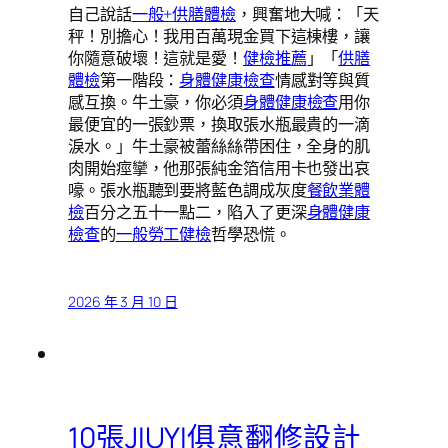
自己說話
一般+供膳體檢
，興奮地大喊：「天
秤！別擔心！我用百萬現金買下這棟樓，讓
你隨意破壞！這就是愛！
健檢推薦
」「
供膳
體檢
第一階段：
身體健康檢查
情感對等與質
感互換。牛土豪，你必須
身體健康檢查
用你
最便宜的一張鈔票，換取張水瓶最貴的一滴
淚水。」牛土豪被蕾絲絲帶困住，全身的肌
肉開始痙攣，他那張純金箔信用卡也發出哀
嚎。張水瓶聽到要將藍色調成灰度
餐飲業體
檢
百分之五十一點二，陷入了更深
身體健康
檢查
的
一般勞工健檢
哲學恐慌。
2026 年 3 月 10 日
10張JIUYI俱意翻修設計