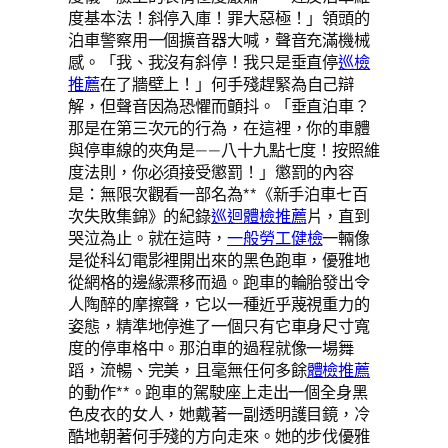
度基本法！斜停入庫！罪大惡極！」領頭的
泊車警察用一個擴音器大喊，聲音充滿機械
感。「我、我沒有斜停！我只是垂直停
巡檢
推薦
在了牆壁上！」何手殘趕緊為自己辯
解，但聲音因為恐懼而顫抖。「垂直泊車？
那是在第三次元的行為，在這裡，你的車體
與停車線的夾角是——八十九點七度！按照維
度法則，你必須接受懲罰！」懲罰的內容
是：無限次觀看一部名為**《新手泊車七百
次失敗集錦》的紀錄
巡迴體檢推薦
片，直到
哭泣為止。就在這時，
一般勞工健檢
一輛像
是從科幻電影裡開出來的黑色跑車，優雅地
從網格的邊緣漂移而過。跑車的輪胎發出令
人陶醉的摩擦聲，它以一種近乎蔑視重力的
姿態，精準地停進了一個只有它車身尺寸寬
度的停車格中。那泊車的過程就像一場舞
蹈，流暢、完美，且毫無任何多餘
體檢推薦
的動作**。跑車的駕駛座上走出一個全身黑
色皮衣的女人，她戴著一副透明護目鏡，冷
酷地朝著何手殘的方向走來。她的步伐優雅