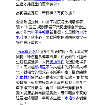
生產才能提出的更高請求。
為何要設定這一新目標？有何依據？
全國政協委員、中國工程院院士胡培松表
現，“十五五”規劃綱要草案提出糧食綜合生
產才能
汽車零件報價
新目標，充足體
汽車冷
氣芯
現了黨中心、國務院對保證國家糧食平
安的高度重視。
“
汽車機油芯
14億多生齒要吃飯，是我國現實
國情。雖然糧食連年豐產，也要看到，隨著
生涯程度進步，人們
奧迪零件
肉蛋奶吃得多
了，需求越
斯柯達零件
來越多的飼料糧來轉
化，對糧食的需求在不斷擴年夜，糧食總體
汽車材料
依然處于供求緊均衡狀態。”胡培松
委員說，近年來極端天氣事務頻發，糧食生
產不確定性增添，再加上國際形勢復雜多
變，農產品貿易面臨變數，確保糧食平安的
弦要始終繃緊，寧可多生產、
水箱水
多儲備
一些。