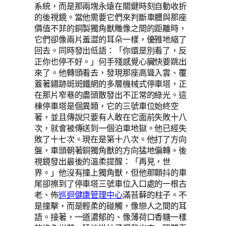
系統，而是那兩塊永遠在關鍵時刻自動收折
的後視鏡。當他需要它們來判斷車體與那座
價值不菲的銅製獨角獸雕像之間的距離時，
它們卻像兩片羞澀的耳朵一樣，優雅地縮了
回去。同時發出低語：「你還是別看了，反
正你也停不好。」何手殘感覺心臟快要跳出
來了。他轉頭看去，發現那座高聳入雲、覆
蓋著鏽跡斑斑鐵網的多層機械式停車塔，正
在那片窄巷的盡頭散發出不正常的綠光。這
棟停車塔是個異類，它的三號車位始終空
著，並且傳說只要有人敢在它面前失敗十八
次，就會被傳送到一個泊車地獄。他已經失
敗了十七次。現在是第十八次。他打了方向
盤，車頭朝著銅獨角獸的方向猛地偏轉。後
視鏡發出最後的溫柔提醒：「再見，世
界。」他沒有撞上獨角獸，但他那顫抖的車
尾卻擦到了停車塔三號車位入口處的一根古
老、佈
巡迴健康管理中心
滿苔蘚的柱子。不
是撞擊，而是輕柔的碰觸，像戀人之間的耳
語。接著，一道濃郁的、像薄荷口香糖一樣