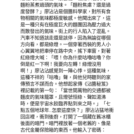
麵粉蒸煮過頭的氣味。「麵粉焦慮？還是過
度發酵？」廖沾沾是個醬料學家，對所有食
物相關的氣味都極度敏感。他聞出來了，這
是一種只有在極度巨大的麵團因為壓力過大
而散發出的氣味。街上的行人陷入了混亂。
汽車不知道該走還是該停，因為無論從哪個
方向看，都是綠燈。一個穿著西裝的男人小
心翼翼地把車停在路中央，搖下車窗，對著
紅綠燈大喊：「喂！你為什麼咕嚕咕嚕？你
倒是紅一下啊！我要向左轉！綠燈沒用
啊！」廖沾沾感覺到一陣心悸。這種氣味，
這種不祥的「咕嚕」聲，與他兒時聽到的家
傳預言不謀而合。他想起家傳《沾醬秘笈》
裡記載的第一句：「當世間萬物的交通都被
麵皮的氣味籠罩，且燈號恒綠、聲如湯沸
時，便是宇宙水餃臨界點到來之時。」「七
點五個地球年…怎麼這麼快？」廖沾沾猛地衝
回店裡，衝到後廚，打開了一個藏在舊冰櫃
後面的暗門。暗門裡放著一個老舊的、像是
古代金屬保險箱的東西。他輸入了密碼：