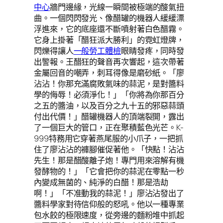
中心
牆門邊緣，光線一瞬間被極端的酸氣扭
曲。一個閃閃發光、像醋罐的機器人緩緩漂
浮進來，它的底座還不斷噴射著白色醋霧。
它身上掛著「醋狂派大勝利」的霓虹燈牌，
閃爍得讓人
一般勞工體檢
眼睛發疼，同時發
出警報。王醋狂的聲音再次響起，這次帶著
金屬回音的嘲弄，刺耳得像是磨砂紙。「廖
沾沾！你那充滿腐敗氣味的蒜泥，是對醬料
學的侮辱！必須淨化！」「你將為你那百分
之五的醬油，以及百分之九十五的邪惡蒜頭
付出代價！」醋罐機器人的頂端裂開，露出
了一個巨大的管口，正在聚積藍色光芒。K-
999特務用它穿著燕尾服的小爪子，一把抓
住了廖沾沾的褲腳催促著他。「快點！沾沾
先生！那是醋酸離子炮！專門用來溶解有機
發酵物的！」「它會把你的蒜泥在零點一秒
內變成無菌的、純淨的白醋！那是浩劫
啊！」「不准動我的蒜泥！」廖沾沾發出了
醬料學家對待信仰般的怒吼。他以一種專業
包水餃的極限速度，從旁邊的麵粉堆中抓起