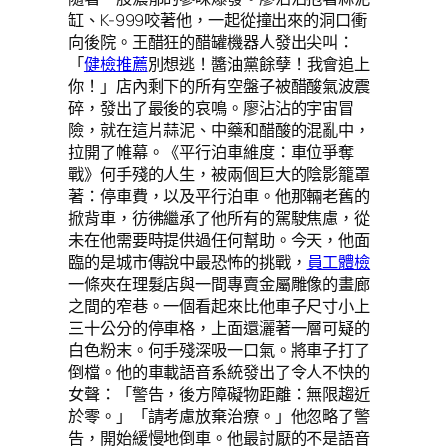
缸、K-999咬著他，一起從撞出來的洞口衝
向後院。王醋狂的醋罐機器人發出尖叫：
「
健檢推薦
別想逃！醬油黨餘孽！我會追上
你！」店內剩下的所有空盤子被醋酸氣波震
碎，發出了最後的哀鳴。廖沾沾的宇宙冒
險，就在這片蒜泥、中藥和醋酸的混亂中，
拉開了帷幕。《平行泊車維度：車位爭奪
戰》何手殘的人生，被兩個巨大的陰影籠罩
著：停車費，以及平行泊車。他那輛老舊的
掀背車，彷彿繼承了他所有的駕駛焦慮，從
未在他需要時提供過任何幫助。今天，他面
臨的是城市傳說中最恐怖的挑戰，
員工體檢
一條夾在理髮店與一間專賣金屬雕像的畫廊
之間的窄巷。一個看起來比他車子尺寸小上
三十公分的停車格，上面還灑著一層可疑的
白色粉末。何手殘深吸一口氣。將車子打了
倒檔。他的車載語音系統發出了令人不快的
女聲：「警告，後方障礙物距離：無限趨近
於零。」「請考慮放棄治療。」他忽略了警
告，開始緩慢地倒車。他最討厭的不是語音