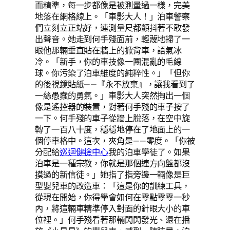
而精準，每一步都像是被測量過一樣，完美
地落在網格線上。「車影大人！」泊車警察
們立刻立正站好，連測量尺都顫抖著不敢發
出聲音。她走到何手殘面前，輕蔑地掃了一
眼他那輛垂直貼在牆上的掀背車，語氣冰
冷。「新手，你的車技像一團混亂的毛線
球。你污染了泊車維度的純粹性。」「但你
的後視鏡貼紙——『永不放棄』，讓我看到了
一絲愚蠢的勇氣。」車影大人突然掏出一個
像是遙控器的裝置，對著何手殘的車子按了
一下。何手殘的車子從牆上脫落，在空中旋
轉了一百八十度，穩穩地停在了地面上的一
個停車格中。這次，夾角是——零度。「你被
分配給
巡迴健檢中心
我的泊車學徒了。如果
泊車是一種宗教，你就是那個連方向盤都沒
摸過的新信徒。」她指了指旁邊一輛像是巨
型嬰兒車的改造車：「這是你的訓練工具，
從現在開始，你得學會如何在零點零零一秒
內，將這輛車精準停入對面的針眼大小的車
位裡。」何手殘看著那輛閃閃發光、還在播