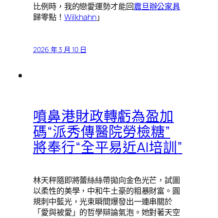
比例時，我的戀愛運勢才能回
震旦辦公家具
歸零點！
Wilkhahn
」
2026 年 3 月 10 日
噴鼻港財政轉虧為盈加
碼“派秀傳醫院勞檢糖”
將奉行“全平易近AI培訓”
林天秤隨即將蕾絲絲帶拋向金色光芒，試圖
以柔性的美學，中和牛土豪的粗暴財富。圓
規刺中藍光，光束瞬間爆發出一連串關於
「愛與被愛」的哲學辯論氣泡。她對著天空