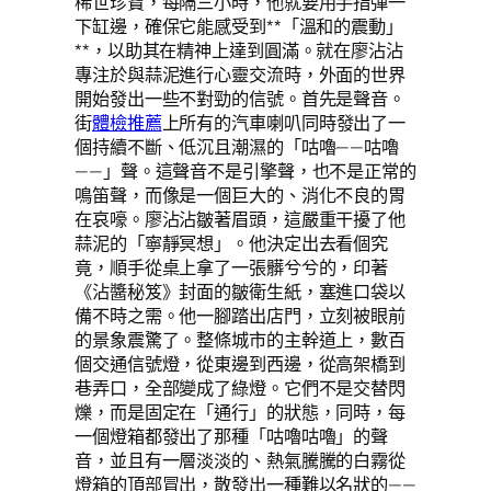
稀世珍寶，每隔三小時，他就要用手指彈一
下缸邊，確保它能感受到**「溫和的震動」
**，以助其在精神上達到圓滿。就在廖沾沾
專注於與蒜泥進行心靈交流時，外面的世界
開始發出一些不對勁的信號。首先是聲音。
街
體檢推薦
上所有的汽車喇叭同時發出了一
個持續不斷、低沉且潮濕的「咕嚕——咕嚕
——」聲。這聲音不是引擎聲，也不是正常的
鳴笛聲，而像是一個巨大的、消化不良的胃
在哀嚎。廖沾沾皺著眉頭，這嚴重干擾了他
蒜泥的「寧靜冥想」。他決定出去看個究
竟，順手從桌上拿了一張髒兮兮的，印著
《沾醬秘笈》封面的皺衛生紙，塞進口袋以
備不時之需。他一腳踏出店門，立刻被眼前
的景象震驚了。整條城市的主幹道上，數百
個交通信號燈，從東邊到西邊，從高架橋到
巷弄口，全部變成了綠燈。它們不是交替閃
爍，而是固定在「通行」的狀態，同時，每
一個燈箱都發出了那種「咕嚕咕嚕」的聲
音，並且有一層淡淡的、熱氣騰騰的白霧從
燈箱的頂部冒出，散發出一種難以名狀的——