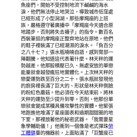
魚座們，開始不受控制地流下鹹鹹的海水
淚，他們無法停止地哭泣，導致城市低窪處
已經形成了小型潟湖。那些摩羯座的上班
族，嚴格遵守著廣播中「摩羯座今天適合原
地踏步，否則將失去襪子」的指令。數百名
西裝筆挺的摩羯座正整齊地站在原地，他們
的鞋子裡裝滿了已經潮濕的淚水。「負百分
之八十七？」張水瓶喃喃自語，感到胃部一
陣翻騰，他知道這代表著什麼。林天秤的運
勢越差，他那股積壓已久、無處安放的單戀
能量就會越發瘋狂地實體化。上次林天秤的
戀愛運勢跌至百分之二十，張水瓶就發現他
的廚房裡長滿了巨大的、形狀是林天秤側臉
的粉紅色蘑菇。他必須在今天結束前，將林
天秤的運勢至少提升到零。否則，他那份單
戀就會變成某種具備攻擊性的實體。他緊張
地跑進他堆滿了星座圖表和過期甜甜圈的地
下室，那裡放著他的秘密武器。「我需要星
象學輔助儀！」他衝到一個像是老式彈珠
勞
工體健
臺的機器前，上面貼滿了「巨蟹座已