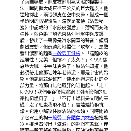
了兩團麵皮。麵皮被他用氣功般的捏製手
法，瞬間擴大成直徑三公尺的巨大麵皮。他
猛地擲出，兩張麵皮在空中交疊，變成一個
半透明的防禦護盾。這就是家傳《沾醬秘
笈》中記載的「水餃皮護盾」，薄韌而充滿
彈性。藍色離子炮光束猛烈地擊中麵皮護
盾，發出了一聲像是汽水開蓋的聲音。護盾
劇烈震動，但奇蹟般地擋住了攻擊，只是散
發出濃郁的麵香
一般勞工健檢
。「這麵皮的
延展性！完美！但撐不了太久！」K-999焦
急地大喊，中藥味更濃了。廖沾沾知道，他
必須帶走他那缸陳年老蒜泥，那是宇宙的希
望。他跑到蒜泥缸前，使出他搬運食材的全
部力量，將那口比他還胖的缸抱起。「走！
K-999！我們要從後院逃跑！別再管你的紅
棗枸杞燃料了！」「不行！燃料是文明的基
礎！沒了紅棗我飛不遠！」吉娃娃特務抗
議。它用小嘴咬住廖沾沾的衣領，同時開啟
了它背上的枸
一般勞工身體健康檢查
杞推進
器。推進器發出「滋滋」的輕微煎煮聲，伴
隨著一股濃郁的蔘味爆發。廖沾沾抱著蒜泥