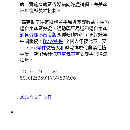
度，實施產銷區省際橫向好處補償，完美產
糧年夜縣獎補軌制。
“這有助于穩定種糧農平易近基礎收益、保證
糧食主產區好處，調動農平易近和糧食主產
油氣分離器改良版
區種糧積極性，更好端牢
中國飯碗。
BMW零件
”全國人年夜代表、安
Porsche零件
徽省太和縣淙祥現代農業種植
專業一起配合社
汽車空氣芯
黨支部書記徐淙
祥說。
TC:osder9follow7
69aef239891147.47594976
2026 年 3 月 10 日