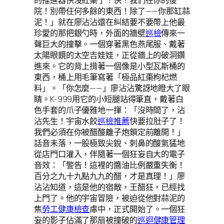
院！別帶任何多餘的東西！除了——你那缸蒜
泥！」就在廖沾沾還在糾結要不要帶上他最
珍愛的那把銀勺時，外面的牆壁
巡檢
傳來一
聲巨大的撞擊。一個穿著黑色燕尾服、戴著
太陽眼鏡的太空吉娃娃，正從牆上的破洞鑽
進來。它的背上揹著一個像是小型瓦斯桶的
東西，桶上用毛筆寫著「極品紅棗枸杞燃
料」。「你怎麼——」廖沾沾驚訝地瞪大了眼
睛。K-999用它的小短腿站得筆直，戴著白
色手套的爪子優雅地一揮：「沒時間了，沾
沾先生！宇宙水餃
巡檢推薦
快要拉肚子了！
我們必須在你被醋酸離子炮鎖定前離開！」
話音未落，一股極致尖銳、刺鼻的酸氣猛地
從店門口灌入，伴隨著一個狂妄自大的電子
音效：「警告！這裡的醬油比例嚴重失衡！
百分之九十九點九九的醋，才是真理！」廖
沾沾知道，這是他的宿敵，王醋狂，已經找
上門了。他的宇宙冒險，被迫從他對蒜泥的
焦
勞工健康檢查
慮中，正式開始了。一個狂
妄的影子佔滿了那扇被撞破的
巡迴健康管理