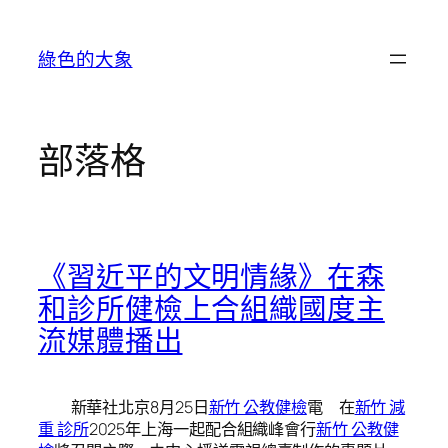
跳
至
綠色的大象
主
要
內
容
部落格
《習近平的文明情緣》在森
和診所健檢上合組織國度主
流媒體播出
新華社北京8月25日
新竹 公教健檢
電 在
新竹 減
重 診所
2025年上海一起配合組織峰會行
新竹 公教健