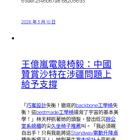
69aef2346b67a8.68205693
2026 年 3 月 10 日
王億嵐電競椅毅：中國
贊賞沙特在涉疆問題上
給予支撐
「
巧寓設計
失衡！徹底的
backbone工學椅
失
衡！這
bestmade工學椅
違背了宇宙的基本美
學！」林天秤抓著她的頭髮，發出低沉
辦公
室系統櫃
的尖
久坐椅子推薦
叫。「我必須親
自出手！只有我能將這
Standway電動升降桌
種失衡導正！」她對著牛
室內設計
土豪和虛