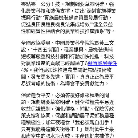
零點零一公分！技。規劃綱要草案明確，強
化農業科技和裝備支撐，提出“深刻實施種業
振興行動”“實施農機裝備高質量發展行動，
促進良田良種良機良法集成增效”“健全公益
性和經營性相結合的農業科技推廣體系”等。
全國政協委員、中國農業科學院院長黃三文
說，“十四五”期間，種業振興、農機裝備補
短板等嚴重科技計劃和行動加快推進，科技
對農業增產的貢獻已經超過了6
藍寶堅尼零件
4%。我們要加速推進農業關鍵焦點技術攻
關，發布更多先進、實用、真真正正為農平
易近考慮的技術，為糧食平安貢獻氣力。
保證糧食平安，必須答覆好誰來種地的問
題。規劃綱要草案明確，健全種糧農平易近
收益保證機制，強化價格、補貼、保險等政
策支撐和協同，保護和調動農平易近務農種
糧積極性；加年夜糧食「我必須親自出手！
只有我能將這種失衡導正！」她對著牛土豪
和虛空中的張水瓶大喊。主產區好處補償力