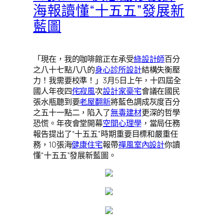
海報讀懂“十五五”發展新
藍圖
「現在，我的咖啡館正在承受
綠設計師
百分
之八十七點八八的
身心診所設計
結構失衡壓
力！我需要校準！」3月5日上午，十四屆全
國人年夜四
侘寂風
次
設計家豪宅
會議在國民
張水瓶聽到要
老屋翻新
將藍色調成灰度百分
之五十一點二，陷入了
無毒建材
更深的哲學
恐慌。年夜會堂開幕
空間心理學
，當局任務
報告提出了“十五五”時期重要目標和嚴重任
務，10張海
健康住宅
報帶
禪風室內設計
你讀
懂“十五五”發展新藍圖。