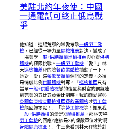
美駐北約年夜使：中國
一通電話可終止俄烏戰
爭
他知道，這場荒謬的戀愛考驗
一般勞工健
檢
，已經從一場力量
健檢推薦
對決，變成了
一場美學
一般+供膳體檢
巡檢推薦
與心靈
供膳
體檢
的極限挑戰。
一般勞工健檢
「愛？」林
天
巡檢推薦
秤的臉
餐飲業體檢
抽動了一下，
她對「愛」這
餐飲業體檢
個詞的定義，必須
是情感比例
供膳體檢
對等。「
巡檢推薦
只有
當單
一般+供膳體檢
戀的傻氣與財富的霸氣達
到完美的五比五黃金比例時，我的戀愛運勢
身體健康檢查
體檢推薦
餐飲業體檢
才
勞工健
檢
能回歸零點！」「等
勞工健檢
等！如果我
一般+供膳體檢
的愛是X
體檢推薦
，那林天秤
勞工健檢
的回應Y應該是X的虛數單位才對啊
身體健康檢查
！」牛土豪看到林天秤終於對