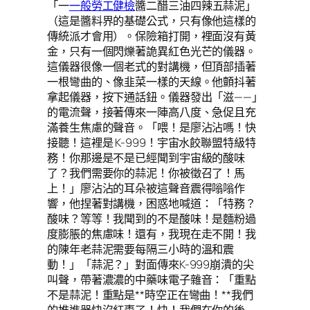
「一
一般勞工健檢
醬二醋三油四辣五蒜泥」
（這是醬料界的基礎公式，只有像他這樣的
傳統派才會用）。保險箱打開，裡面沒有黃
金，只有一個閃爍著詭異紅色光芒的儀器。
這儀器很像一個老式的對講機，但頂部插著
一根彎曲的、像韭菜一樣的天線。他顫抖著
拿起儀器，按下通話鈕。儀器發出「滋——」
的電流聲，接著傳來一陣高八度、急促且充
滿養生焦慮的聲音。「喂！是廖沾沾嗎！快
接聽！這裡是 K-999！宇宙水餃聯盟特級特
務！你那邊是不是已經聞到宇宙級的酸味
了？我們需要你的蒜泥！你被徵召了！馬
上！」廖沾沾的耳朵被這聲音震得嗡嗡作
響，他捏著對講機，困惑地喊道：「特務？
酸味？等等！我聞到的不是酸味！是麵粉過
度膨脹的焦慮味！還有，我現在走不開！我
的陳年老蒜泥需要每隔三小時的溫和震
動！」「蒜泥？」對面傳來K-999崩潰的尖
叫聲，帶著濃濃的中藥味電子雜音：「重點
不是蒜泥！重點是**時空正在彎曲！**我們
的推進器快沒紅棗了！快！我們在你的後