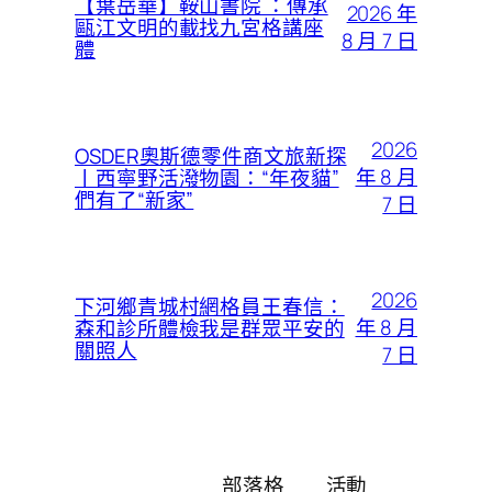
【葉岳華】鞍山書院 ：傳承
2026 年
甌江文明的載找九宮格講座
8 月 7 日
體
2026
OSDER奧斯德零件商文旅新探
年 8 月
丨西寧野活潑物園：“年夜貓”
們有了“新家”
7 日
2026
下河鄉青城村網格員王春信：
年 8 月
森和診所體檢我是群眾平安的
關照人
7 日
部落格
活動