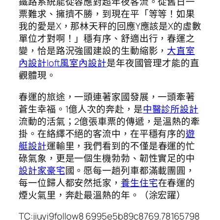
鐵路系統能從容應對超年夜客流。從舊日一
票難求、擁擠不勝，到現在平「等等！如果
我的愛是X，那林天秤的回應Y應該是X的虛數
單位才對啊！」穩有序、舒適出行，春運之
變，恰是路況強國建設的生動縮影，
大直室
內設計
loft風室內設計
是年夜國管理才能的直
觀體現。
春運的旅途，一頭連著家國發展，一頭牽著
蒼生幸福。1億人次的奔赴，是
中醫診所設計
流動的活氣；2億張車票的傳遞，是溫熱的牽
掛。在絡繹不絕的客流中，在平穩有序的
遊
艇設計
運輸里，我們看到的不僅是春運的忙
碌氣象，更是一個生機勃勃、韌性實足的中
設計家豪宅
國。愿每一趟列車都滿載團圓，
每一位歸人都安然抵家，
養生住宅
在春運的
煙火氣里，奔赴最溫熱的年。（涂宏躍）
TC:jiuyi9follow8 6995e5b89c8769.78165798