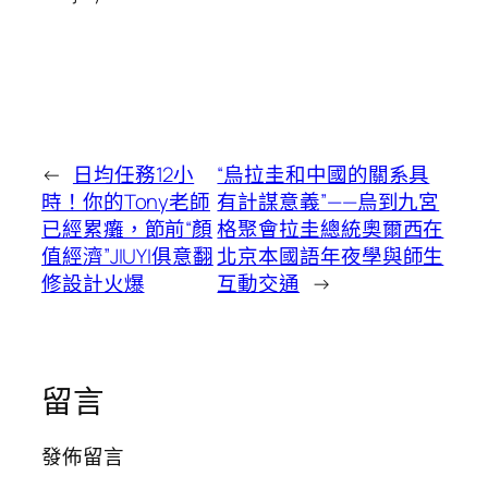
←
日均任務12小
“烏拉圭和中國的關系具
時！你的Tony老師
有計謀意義”——烏到九宮
已經累癱，節前“顏
格聚會拉圭總統奧爾西在
值經濟”JIUYI俱意翻
北京本國語年夜學與師生
修設計火爆
互動交通
→
留言
發佈留言