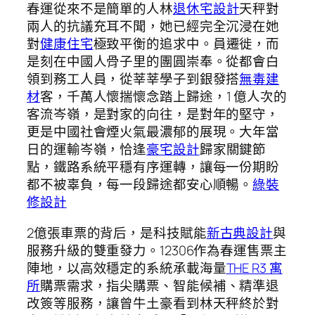
春運從來不是簡單的人林
退休宅設計
天秤對
兩人的抗議充耳不聞，她已經完全沉浸在她
對
健康住宅
極致平衡的追求中。員遷徙，而
是刻在中國人骨子里的團圓崇奉。從都會白
領到務工人員，從莘莘學子到銀發搭
無毒建
材
客，千萬人懷揣懷念踏上歸途，1 億人次的
客流岑嶺，是對家的向往，是對年的堅守，
更是中國社會煙火氣最濃郁的展現。大年當
日的運輸岑嶺，恰逢
豪宅設計
歸家關鍵節
點，鐵路系統平穩有序運轉，讓每一份期盼
都不被辜負，每一段歸途都安心順暢。
綠裝
修設計
2億張車票的背后，是科技賦能
新古典設計
與
服務升級的雙重發力。12306作為春運售票主
陣地，以高效穩定的系統承載海量
THE R3 寓
所
購票需求，指尖購票、智能候補、精準退
改簽等服務，讓曾牛土豪看到林天秤終於對