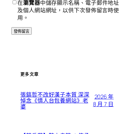
在
瀏覽器
中儲存顯示名稱、電子郵件地址
及個人網站網址，以供下次發佈留言時使
用。
更多文章
張鎬哲不改好漢子本質 深深
2026 年
悼念《情人台包養網站》老
8 月 7 日
婆