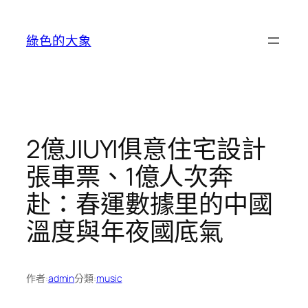
跳
至
綠色的大象
主
要
內
容
2億JIUYI俱意住宅設計
張車票、1億人次奔
赴：春運數據里的中國
溫度與年夜國底氣
作者:
admin
分類:
music