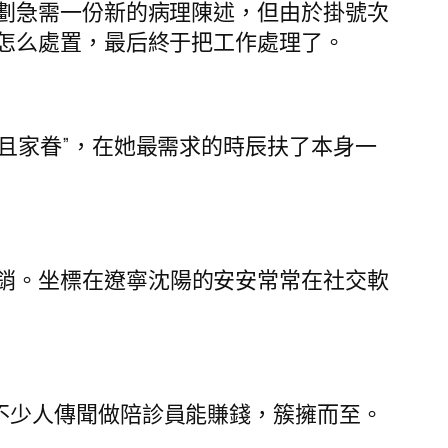
劃急需一份新的病理陳述，但由於掛號次
怎么處置，最后終于把工作處理了。
姑且家眷”，在她最需求的時辰扶了本身一
銷。坐標在遼寧沈陽的安安常常在社交軟
不少人傳聞做陪診員能賺錢，簇擁而至。