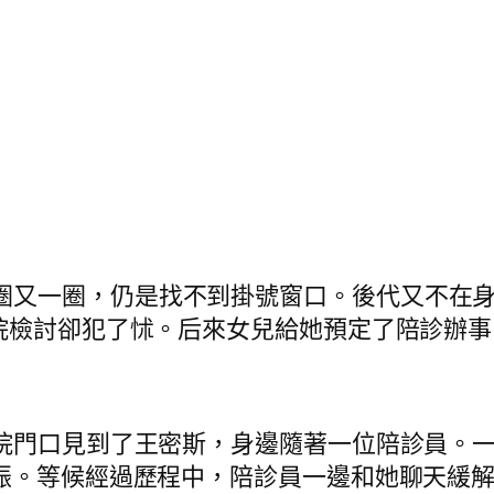
圈又一圈，仍是找不到掛號窗口。後代又不在身
院檢討卻犯了怵。后來女兒給她預定了陪診辦
某病院門口見到了王密斯，身邊隨著一位陪診員。
振。等候經過歷程中，陪診員一邊和她聊天緩