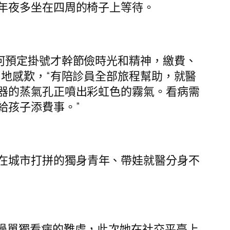
年夜多坐在四周的椅子上等待。
若何預定掛號才幹節儉時光和精神，繳費、
地感歎，“有陪診員全部旅程幫助，就醫
器的蒸氣孔正噴出彩虹色的霧氣。看病需
給孩子添費事。”
在城市打拼的獨身青年、帶娃就醫分身不
驗過單獨看病的難處，此次她在社交平臺上