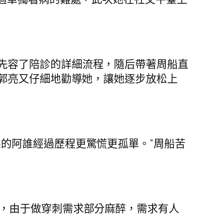
先容了陪診的詳細流程，隨后帶著周船直
郭亮又仔細地勸導她，讓她逐步放松上
的阿誰經過歷程更驚慌更孤單。”周船苦
天，由于做穿刺需求部分麻醉，需求有人