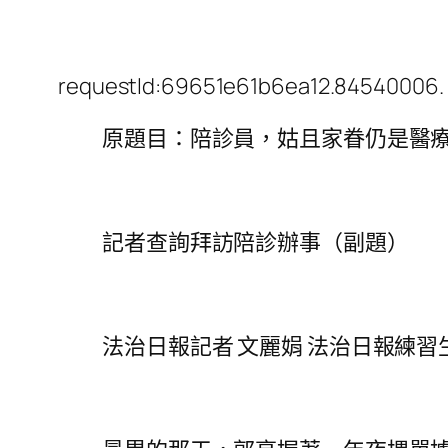
requestId:69651e61b6ea12.84540006.
原題目：陪診員，姑且家眷仍是醫
記者查詢拜訪陪診辦事（副題）
法治日報記者 文麗娟 法治日報練習生