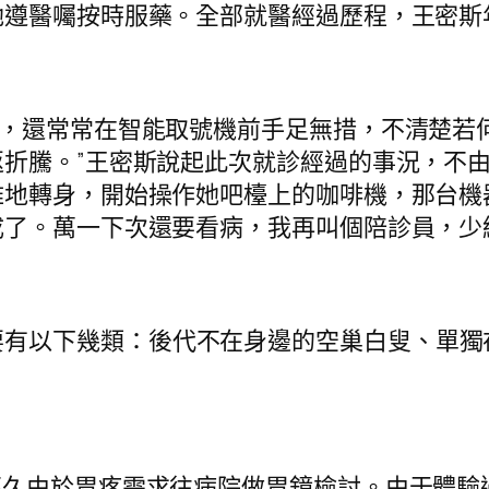
她遵醫囑按時服藥。全部就醫經過歷程，王密斯
宮’，還常常在智能取號機前手足無措，不清楚
折騰。”王密斯說起此次就診經過的事況，不由
雅地轉身，開始操作她吧檯上的咖啡機，那台機
了。萬一下次還要看病，我再叫個陪診員，少
要有以下幾類：後代不在身邊的空巢白叟、單獨
前不久由於胃疼需求往病院做胃鏡檢討。由于體