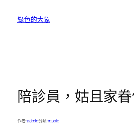
跳
至
綠色的大象
主
要
內
容
陪診員，姑且家眷
作者:
admin
分類:
music