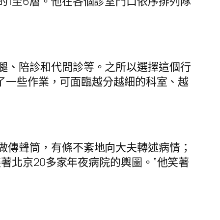
的1至6層。他在各個診室門口依序排列隊
腿、陪診和代問診等。之所以選擇這個行
做了一些作業，可面臨越分越細的科室、越
做傳聲筒，有條不紊地向大夫轉述病情；
著北京20多家年夜病院的輿圖。”他笑著