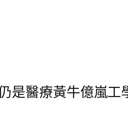
仍是醫療黃牛億嵐工