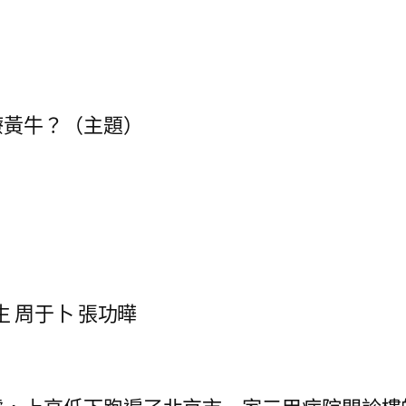
療黃牛？（主題）
 周于卜 張功曄