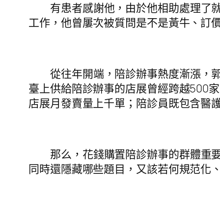
有患者感謝他，由於他相助處理了
工作，他曾屢次被質問是不是黃牛、訂
從往年開端，陪診辦事熱度漸漲，
臺上供給陪診辦事的店展曾經跨越500
店展月發賣量上千單；陪診員既包含醫
那么，花錢購置陪診辦事的群體重
同時還隱藏哪些題目，又該若何規范化