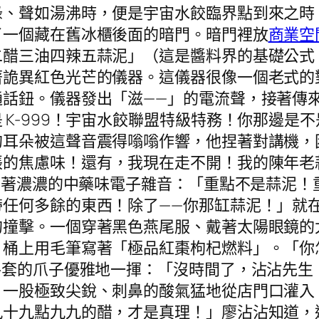
綠、聲如湯沸時，便是宇宙水餃臨界點到來之時
了一個藏在舊冰櫃後面的暗門。暗門裡放
商業空
二醋三油四辣五蒜泥」（這是醬料界的基礎公式
著詭異紅色光芒的儀器。這儀器很像一個老式的
通話鈕。儀器發出「滋——」的電流聲，接著傳
 K-999！宇宙水餃聯盟特級特務！你那邊是
的耳朵被這聲音震得嗡嗡作響，他捏著對講機，
脹的焦慮味！還有，我現在走不開！我的陳年老
帶著濃濃的中藥味電子雜音：「重點不是蒜泥！重
帶任何多餘的東西！除了——你那缸蒜泥！」就
的撞擊。一個穿著黑色燕尾服、戴著太陽眼鏡的
桶上用毛筆寫著「極品紅棗枸杞燃料」。「你怎
手套的爪子優雅地一揮：「沒時間了，沾沾先生
，一股極致尖銳、刺鼻的酸氣猛地從店門口灌入
九十九點九九的醋，才是真理！」廖沾沾知道，