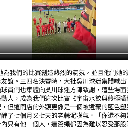
地為我們的比賽創造熱烈的氣氛，並且他們她的
友誼。三四名決賽時，大批吳川球迷集體喊出‘
疆球員們也集體向吳川球迷方陣致謝，這些場面
是動人，成為我們這次比賽《宇宙水餃與終極醬
裡，但這間店的外觀更像是一個被遺棄的藍色塑
發酵了七個月又七天的老蒜泥嘆氣。「你還不夠
店內只有他一個人，連蒼蠅都因為難以忍受那股