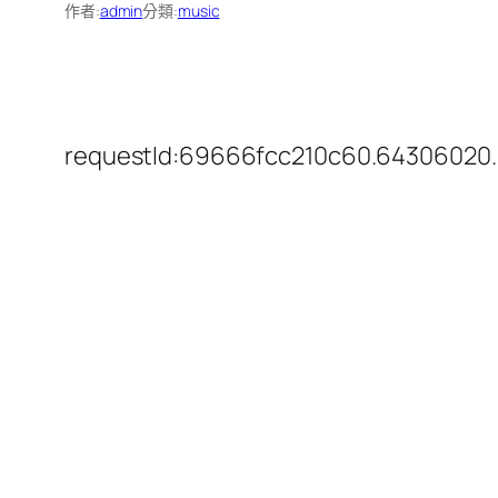
作者:
admin
分類:
music
requestId:69666fcc210c60.64306020.