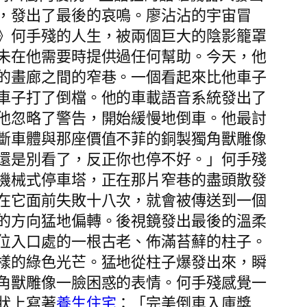
，發出了最後的哀鳴。廖沾沾的宇宙冒
》何手殘的人生，被兩個巨大的陰影籠罩
未在他需要時提供過任何幫助。今天，他
的畫廊之間的窄巷。一個看起來比他車子
車子打了倒檔。他的車載語音系統發出了
他忽略了警告，開始緩慢地倒車。他最討
斷車體與那座價值不菲的銅製獨角獸雕像
還是別看了，反正你也停不好。」何手殘
機械式停車塔，正在那片窄巷的盡頭散發
在它面前失敗十八次，就會被傳送到一個
的方向猛地偏轉。後視鏡發出最後的溫柔
位入口處的一根古老、佈滿苔蘚的柱子。
樣的綠色光芒。猛地從柱子爆發出來，瞬
角獸雕像一臉困惑的表情。何手殘感覺一
狀上寫著
養生住宅
：「完美倒車入庫獎