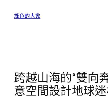
跳
至
綠色的大象
主
要
內
容
跨越山海的“雙向奔
意空間設計地球迷