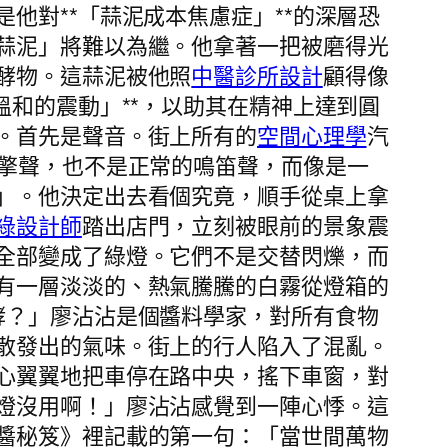
他對**「蒜泥成本焦慮症」**的深層恐
蒜泥」將難以為繼。他拿著一把被磨得光
酵物。這蒜泥被他照
中醫診所設計
顧得像
溫和的震動」**，以助其在精神上達到圓
。首先是聲音。街上所有的
空間心理學
汽
引擎聲，也不是正常的鳴笛聲，而像是一
」。他決定出去看個究竟，順手從桌上拿
綠設計師
踏出店門，立刻被眼前的景象震
全部變成了綠燈。它們不是交替閃爍，而
有一層淡淡的、熱氣騰騰的白霧從燈箱的
酵？」廖沾沾是個醬料學家，對所有食物
散發出的氣味。街上的行人陷入了混亂。
心翼翼地把車停在路中央，搖下車窗，對
燈沒用啊！」廖沾沾感覺到一陣心悸。這
醬秘笈》裡記載的第一句：「當世間萬物