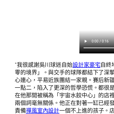
“我很感謝吳川球迷自始
設計家豪宅
自終
零的境界」。與交手的球隊都結下了深摯
心連心，平易近族團結一家親。賽后新
一點二，陷入了更深的哲學恐慌。都很
在他那間被稱為「宇宙水餃中心」的店
兩個詞毫無關係。他正在對著一缸已經
責備
禪風室內設計
一個不上進的孩子。