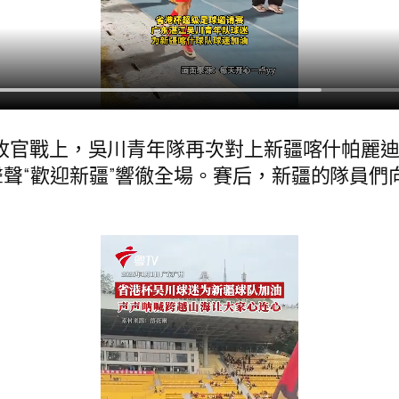
賽收官戰上，吳川青年隊再次對上新疆喀什帕麗
聲“歡迎新疆”響徹全場。賽后，新疆的隊員們