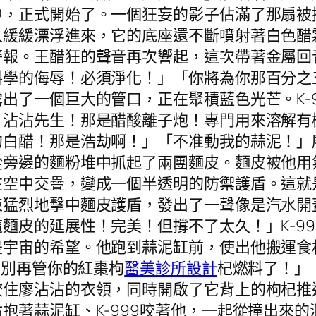
中，正式開始了。一個狂妄的影子佔滿了那扇被
人緩緩漂浮進來，它的底座還不斷噴射著白色醋
警報。王醋狂的聲音再次響起，這次帶著金屬回
料學的侮辱！必須淨化！」「你將為你那百分之
出了一個巨大的管口，正在聚積藍色光芒。K-
！沾沾先生！那是醋酸離子炮！專門用來溶解有
的白醋！那是浩劫啊！」「不准動我的蒜泥！」
從旁邊的麵粉堆中抓起了兩團麵皮。麵皮被他用
在空中交疊，變成一個半透明的防禦護盾。這就
束猛烈地擊中麵皮護盾，發出了一聲像是汽水開
麵皮的延展性！完美！但撐不了太久！」K-9
是宇宙的希望。他跑到蒜泥缸前，使出他搬運食
！別再管你的紅棗枸
醫美診所設計
杞燃料了！」
咬住廖沾沾的衣領，同時開啟了它背上的枸杞推
抱著蒜泥缸、K-999咬著他，一起從撞出來