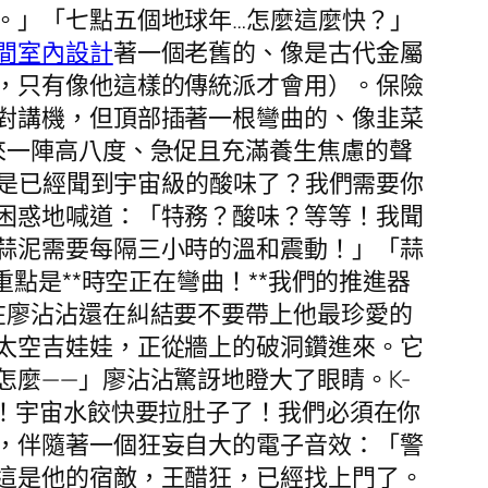
。」「七點五個地球年…怎麼這麼快？」
間室內設計
著一個老舊的、像是古代金屬
，只有像他這樣的傳統派才會用）。保險
對講機，但頂部插著一根彎曲的、像韭菜
來一陣高八度、急促且充滿養生焦慮的聲
不是已經聞到宇宙級的酸味了？我們需要你
困惑地喊道：「特務？酸味？等等！我聞
蒜泥需要每隔三小時的溫和震動！」「蒜
點是**時空正在彎曲！**我們的推進器
在廖沾沾還在糾結要不要帶上他最珍愛的
太空吉娃娃，正從牆上的破洞鑽進來。它
麼——」廖沾沾驚訝地瞪大了眼睛。K-
！宇宙水餃快要拉肚子了！我們必須在你
，伴隨著一個狂妄自大的電子音效：「警
這是他的宿敵，王醋狂，已經找上門了。