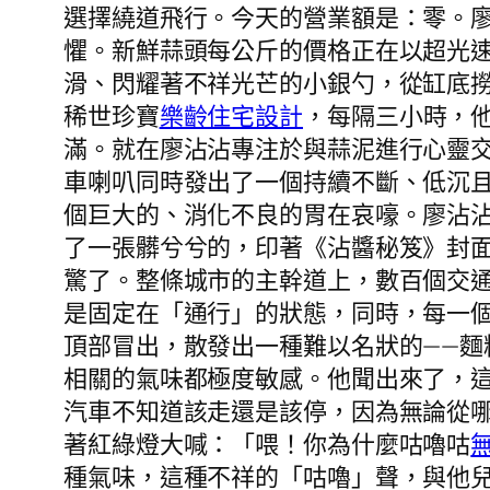
選擇繞道飛行。今天的營業額是：零。
懼。新鮮蒜頭每公斤的價格正在以超光
滑、閃耀著不祥光芒的小銀勺，從缸底
稀世珍寶
樂齡住宅設計
，每隔三小時，他
滿。就在廖沾沾專注於與蒜泥進行心靈
車喇叭同時發出了一個持續不斷、低沉且
個巨大的、消化不良的胃在哀嚎。廖沾
了一張髒兮兮的，印著《沾醬秘笈》封
驚了。整條城市的主幹道上，數百個交
是固定在「通行」的狀態，同時，每一
頂部冒出，散發出一種難以名狀的——
相關的氣味都極度敏感。他聞出來了，
汽車不知道該走還是該停，因為無論從
著紅綠燈大喊：「喂！你為什麼咕嚕咕
種氣味，這種不祥的「咕嚕」聲，與他