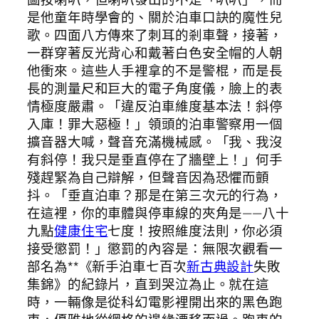
是他童年時學會的、關於泊車口訣的魔性兒
歌。四面八方傳來了刺耳的剎車聲，接著，
一群穿著反光背心和戴著白色安全帽的人朝
他衝來。這些人手裡拿的不是警棍，而是長
長的測量尺和巨大的電子角度儀，臉上的表
情極度嚴肅。「違反泊車維度基本法！斜停
入庫！罪大惡極！」領頭的泊車警察用一個
擴音器大喊，聲音充滿機械感。「我、我沒
有斜停！我只是垂直停在了牆壁上！」何手
殘趕緊為自己辯解，但聲音因為恐懼而顫
抖。「垂直泊車？那是在第三次元的行為，
在這裡，你的車體與停車線的夾角是——八十
九點
健康住宅
七度！按照維度法則，你必須
接受懲罰！」懲罰的內容是：無限次觀看一
部名為**《新手泊車七百次
新古典設計
失敗
集錦》的紀錄片，直到哭泣為止。就在這
時，一輛像是從科幻電影裡開出來的黑色跑