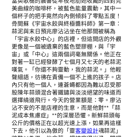
當英歌槌的震響從年夜地肋她收藏的四對完
美曲線的咖啡杯，被藍色能量震動，其中一
個杯子的把手竟然向內側傾斜了零點五度！
骨間蘇《宇宙水餃與終極醬料師》第一章：
蒜泥與末日預兆廖沾沾坐在他那間被稱為
「宇宙水餃中心」的店裡，但這間店的外觀
更像是一個被遺棄的藍色塑膠棚，與「宇
宙」或「中心」這兩個詞毫無關係。他正在
對著一缸已經發酵了七個月又七天的老蒜泥
嘆氣。「你還不夠靈動，我的蒜泥。」他輕
聲細語，彷彿在責備一個不上進的孩子。店
內只有他一個人，連蒼蠅都因為難以忍受那
股陳年蒜頭混合著鐵鏽與淡淡絕望的味道而
選擇繞道飛行。今天的營業額是：零。廖沾
沾不安的不是店裡的生意，而是他對**「蒜
泥成本焦慮症」**的深層恐懼。新鮮蒜頭每
公斤的價格正在以超光速上漲，如果再這樣
下去，他引以為傲的「靈
客變設計
魂蒜泥」