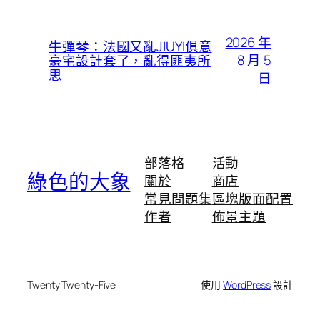
2026 年
牛彈琴：法國又亂JIUYI俱意
8 月 5
豪宅設計套了，亂得匪夷所
思
日
部落格
活動
綠色的大象
關於
商店
常見問題集
區塊版面配置
作者
佈景主題
Twenty Twenty-Five
使用
WordPress
設計