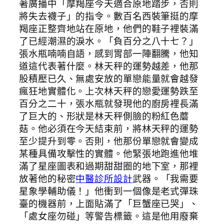
著廣播中「摩羯座今天適合原地踏步，否則
將失去襪子」的指令。數百名西裝筆挺的摩
羯座正整齊地站在原地，他們的鞋子裡裝滿
了已經潮濕的淚水。「負百分之八十七？」
張水瓶喃喃自語，感到胃部一陣翻騰，他知
道這代表著什麼。林天秤的運勢越差，他那
股積壓已久、無處安放的單戀能量就會越發
瘋狂地實體化。上次林天秤的戀愛運勢跌至
百分之二十，張水瓶就發現他的廚房裡長滿
了巨大的、形狀是林天秤側臉的粉紅色蘑
菇。他必須在今天結束前，將林天秤的運勢
至少提升到零。否則，他那份單戀就會變成
某種具備攻擊性的實體。他緊張地跑進他堆
滿了星座圖表和過期甜甜圈的地下室，那裡
放著他的秘密
中醫診所設計
武器。「我需要
星象學輔助儀！」他衝到一個像是老式彈珠
臺的機器前，上面貼滿了「巨蟹座已哭」、
「處女座勿碰」等警告標籤。這是他用廢棄