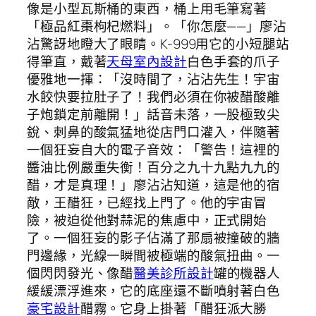
像是小型瓦斯桶的東西，桶上用毛筆寫著
「極品紅棗枸杞燃料」。「你怎麼——」廖沾
沾驚訝地瞪大了眼睛。K-999用它的小短腿站
得筆直，戴著
天母室內設計
白色手套的爪子
優雅地一揮：「沒時間了，沾沾先生！宇宙
水餃快要拉肚子了！我們必須在你被醋酸離
子炮鎖定前離開！」話音未落，一股極致尖
銳、刺鼻的酸氣猛地從店門口灌入，伴隨著
一個狂妄自大的電子音效：「警告！這裡的
醬油比例嚴重失衡！百分之九十九點九九的
醋，才是真理！」廖沾沾知道，這是他的宿
敵，王醋狂，已經找上門了。他的宇宙冒
險，被迫從他對蒜泥的焦慮中，正式開始
了。一個狂妄的影子佔滿了那扇被撞破的牆
門邊緣，光線一瞬間被極端的酸氣扭曲。一
個閃閃發光、像醋
醫美診所設計
罐的機器人
緩緩漂浮進來，它的底座還不斷噴射著白色
豪宅設計
醋霧。它身上掛著「醋狂派大勝