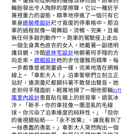
車，優雅地從網格的邊緣漂移而過。跑車的
輪胎發出令人陶醉的摩擦聲，它以一種近乎
蔑視重力的姿態，精準地停進了一個只有它
車身
綠裝修設計
尺寸寬度的停車格中。那泊
車的過程就像一場舞蹈，流暢、完美，且毫
無任何多餘的動作**。跑車的駕駛座上走出
一個全身黑色皮衣的女人，她戴著一副透明
護目鏡，冷酷
退休宅設計
地朝著何手殘的方
向走來。
遊艇設計
她的步伐優雅而精準，每
一步都像是被測量過一樣，完美地落在網格
線上。「車影大人！」泊車警察們立刻立正
站好，連測量尺都顫抖著不敢發出聲音。她
走到何手殘面前，輕蔑地掃了一眼他那輛
loft
風室內設計
垂直貼在牆上的掀背車，語氣冰
冷。「新手，你的車技像一團混亂的毛線
球。你污染了泊車維度的純粹性。」「但你
的後視鏡貼紙——『永不放棄』，讓我看到了
一絲愚蠢的勇氣。」車影大人突然掏出一個