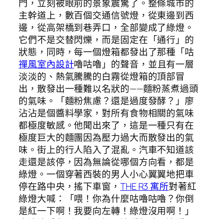
門，立刻被眼前的景象震驚了。整條城市的
主幹道上，數百個交通信號燈，從東邊到西
邊，從高架橋到巷弄口，全部變成了綠燈。
它們不是交替閃爍，而是固定在「通行」的
狀態，同時，每一個燈箱都發出了那種「咕
禪風室內設計
嚕咕嚕」的聲音，並且有一層
淡淡的、熱氣騰騰的白霧從燈箱的頂部冒
出，散發出一種難以名狀的——麵粉蒸煮過頭
的氣味。「麵粉焦慮？還是過度發酵？」廖
沾沾是個醬料學家，對所有食物相關的氣味
都極度敏感。他聞出來了，這是一種只有在
極度巨大的麵團因為壓力過大而散發出的氣
味。街上的行人陷入了混亂。汽車不知道該
走還是該停，因為無論從哪個方向看，都是
綠燈。一個穿著西裝的男人小心翼翼地把車
停在路中央，搖下車窗，
THE R3 寓所
對著紅
綠燈大喊：「喂！你為什麼咕嚕咕嚕？你倒
是紅一下啊！我要向左轉！綠燈沒用啊！」