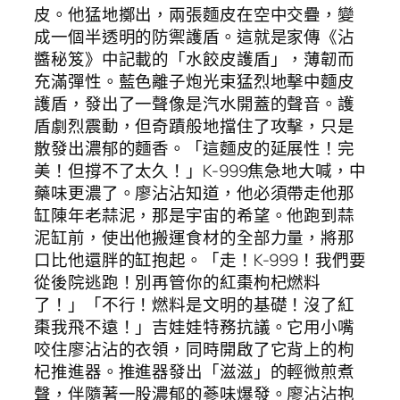
皮。他猛地擲出，兩張麵皮在空中交疊，變
成一個半透明的防禦護盾。這就是家傳《沾
醬秘笈》中記載的「水餃皮護盾」，薄韌而
充滿彈性。藍色離子炮光束猛烈地擊中麵皮
護盾，發出了一聲像是汽水開蓋的聲音。護
盾劇烈震動，但奇蹟般地擋住了攻擊，只是
散發出濃郁的麵香。「這麵皮的延展性！完
美！但撐不了太久！」K-999焦急地大喊，中
藥味更濃了。廖沾沾知道，他必須帶走他那
缸陳年老蒜泥，那是宇宙的希望。他跑到蒜
泥缸前，使出他搬運食材的全部力量，將那
口比他還胖的缸抱起。「走！K-999！我們要
從後院逃跑！別再管你的紅棗枸杞燃料
了！」「不行！燃料是文明的基礎！沒了紅
棗我飛不遠！」吉娃娃特務抗議。它用小嘴
咬住廖沾沾的衣領，同時開啟了它背上的枸
杞推進器。推進器發出「滋滋」的輕微煎煮
聲，伴隨著一股濃郁的蔘味爆發。廖沾沾抱