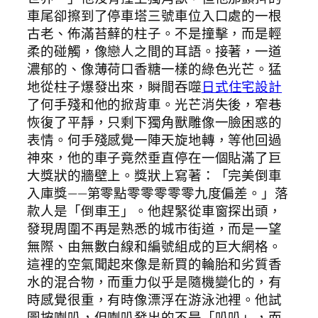
車尾卻擦到了停車塔三號車位入口處的一根
古老、佈滿苔蘚的柱子。不是撞擊，而是輕
柔的碰觸，像戀人之間的耳語。接著，一道
濃郁的、像薄荷口香糖一樣的綠色光芒。猛
地從柱子爆發出來，瞬間吞噬
日式住宅設計
了何手殘和他的掀背車。光芒消失後，窄巷
恢復了平靜，只剩下獨角獸雕像一臉困惑的
表情。何手殘感覺一陣天旋地轉，等他回過
神來，他的車子竟然垂直停在一個貼滿了巨
大獎狀的牆壁上。獎狀上寫著：「完美倒車
入庫獎——第零點零零零零零九度偏差。」落
款人是「倒車王」。他趕緊從車窗探出頭，
發現周圍不再是熟悉的城市街道，而是一望
無際、由無數白線和編號組成的巨大網格。
這裡的空氣聞起來像是新買的輪胎和劣質香
水的混合物，而重力似乎是隨機變化的，有
時感覺很重，有時像漂浮在游泳池裡。他試
圖按喇叭，但喇叭發出的不是「叭叭」，而