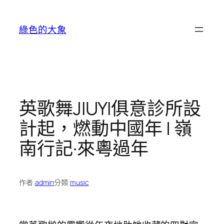
跳
至
綠色的大象
主
要
內
容
英歌舞JIUYI俱意診所設
計起，燃動中國年 | 嶺
南行記·來粵過年
作者:
admin
分類:
music