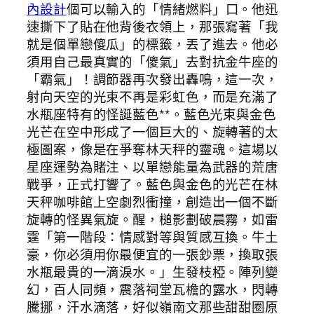
內設計
個可以輸入的「情緒燃料」口。他迅
速撕下了貼在他背後衣領上，那張寫著「我
就是個單戀傻瓜」的標籤，丟了進去。他必
須用自己最真實的「傻氣」去對抗金牛座的
「霸氣」！調節器再次發出轟鳴，這一次，
射向天空的光束不再是彩虹色，而是充滿了
水瓶座特有的怪誕藍色**。藍色光束與金色
光芒在空中形成了一個巨大的、旋轉著的太
極圖案，像是在爭奪林天秤的靈魂。這場以
星座運勢為賭注、以單戀能量為武器的荒唐
戰爭，正式打響了。藍色與金色的光芒在林
天秤咖啡館上空劇烈衝撞，創造出一個不斷
旋轉的怪異氣旋。醒，槌影劃破晨霧，如雷
霆「第一階段：情感對等與質感互換。牛土
豪，你必須用你最便宜的一張鈔票，換取張
水瓶最貴的一滴淚水。」生發枝椏。陣列變
幻，百人同頻，震落祠堂瓦檐的露水，閃轉
騰挪，汗水滴落，好似嶺南文那些甜甜圈原