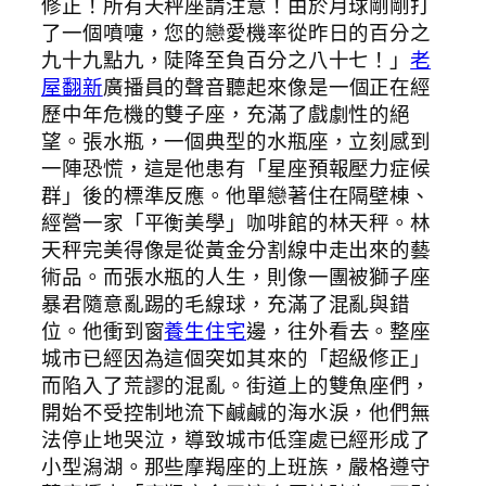
修正！所有天秤座請注意！由於月球剛剛打
了一個噴嚏，您的戀愛機率從昨日的百分之
九十九點九，陡降至負百分之八十七！」
老
屋翻新
廣播員的聲音聽起來像是一個正在經
歷中年危機的雙子座，充滿了戲劇性的絕
望。張水瓶，一個典型的水瓶座，立刻感到
一陣恐慌，這是他患有「星座預報壓力症候
群」後的標準反應。他單戀著住在隔壁棟、
經營一家「平衡美學」咖啡館的林天秤。林
天秤完美得像是從黃金分割線中走出來的藝
術品。而張水瓶的人生，則像一團被獅子座
暴君隨意亂踢的毛線球，充滿了混亂與錯
位。他衝到窗
養生住宅
邊，往外看去。整座
城市已經因為這個突如其來的「超級修正」
而陷入了荒謬的混亂。街道上的雙魚座們，
開始不受控制地流下鹹鹹的海水淚，他們無
法停止地哭泣，導致城市低窪處已經形成了
小型潟湖。那些摩羯座的上班族，嚴格遵守