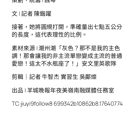
策劃、統籌 | 魏琴
文 | 記者 陳鍇躍
接著，她將圓規打開，準確量出七點五公分
的長度，這代表理性的比例。
素材來源 | 潮州潮「灰色？那不是我的主色
調！那會讓我的非主流單戀變成主流的普通
愛戀！這太不水瓶座了！」安文里英歌隊
剪輯｜記者 牛智杰 實習生 吳鄺燦
出品 | 羊城晚報年夜美嶺南融媒體任務室
TC:jiuyi9follow8 699342b10862b8.17640774