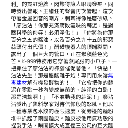
利」的霓虹燈牌，閃爍得讓人眼睛發疼，同
時發出警報。王醋狂的聲音再次響起，這次
帶著金屬回音的嘲弄，刺耳得像是磨砂紙。
「廖沾沾！你那充滿腐敗氣味的蒜泥，是對
醬料學的侮辱！必須淨化！」「你將為你那
百分之五的醬油，以及百分之九十五的邪惡
蒜頭付出代價！」醋罐機器人的頂端裂開，
露出了一個巨大的管口，正在聚積藍色光
芒。K-999特務用它穿著燕尾服的小爪子，一
把抓住了廖沾沾的褲腳催促著他。「快點！
沾沾先生！那是醋酸離子炮！專門用來溶
無
毒建材
解有機發酵物的！」「它會把你的蒜
泥在零點一秒內變成無菌的、純淨的白醋！
那是浩劫啊！」「不准動我的蒜泥！」廖沾
沾發出了醬料學家對待信仰般的怒吼。他以
一種專業包水餃的極限速度，從旁邊的麵粉
堆中抓起了兩團麵皮。麵皮被他用氣功般的
捏製手法，瞬間擴大成直徑三公尺的巨大麵