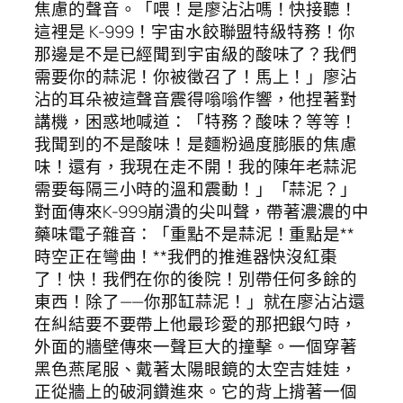
焦慮的聲音。「喂！是廖沾沾嗎！快接聽！
這裡是 K-999！宇宙水餃聯盟特級特務！你
那邊是不是已經聞到宇宙級的酸味了？我們
需要你的蒜泥！你被徵召了！馬上！」廖沾
沾的耳朵被這聲音震得嗡嗡作響，他捏著對
講機，困惑地喊道：「特務？酸味？等等！
我聞到的不是酸味！是麵粉過度膨脹的焦慮
味！還有，我現在走不開！我的陳年老蒜泥
需要每隔三小時的溫和震動！」「蒜泥？」
對面傳來K-999崩潰的尖叫聲，帶著濃濃的中
藥味電子雜音：「重點不是蒜泥！重點是**
時空正在彎曲！**我們的推進器快沒紅棗
了！快！我們在你的後院！別帶任何多餘的
東西！除了——你那缸蒜泥！」就在廖沾沾還
在糾結要不要帶上他最珍愛的那把銀勺時，
外面的牆壁傳來一聲巨大的撞擊。一個穿著
黑色燕尾服、戴著太陽眼鏡的太空吉娃娃，
正從牆上的破洞鑽進來。它的背上揹著一個