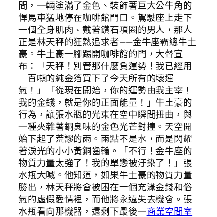
間，一輛塗滿了金色、裝飾著巨大公牛角的
悍馬車猛地停在咖啡館門口。駕駛座上走下
一個全身肌肉、戴著鑽石項圈的男人，那人
正是林天秤的狂熱追求者——金牛座霸總牛土
豪。牛土豪一腳踢開咖啡館的門，大聲宣
布：「天秤！別管那什麼負運勢！我已經用
一百噸的純金箔買下了今天所有的壞運
氣！」「從現在開始，你的運勢由我主宰！
我的金錢，就是你的正面能量！」牛土豪的
行為，讓張水瓶的光束在空中瞬間扭曲，與
一種夾雜著銅臭味的金色光芒對撞。天空開
始下起了荒謬的雨。雨點不是水，而是閃耀
著淚光的小小黃銅齒輪。「不行！金牛座的
物質力量太強了！我的單戀被汙染了！」張
水瓶大喊。他知道，如果牛土豪的物質力量
勝出，林天秤將會被困在一個充滿金錢和俗
氣的虛假愛情裡，而他將永遠失去機會。張
水瓶看向那機器，還剩下最後一
商業空間室