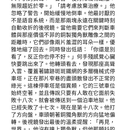
無限趨近於零。」「請考慮放棄治療。」他
忽略了警告，開始緩慢地倒車。他最討厭的
不是語音系統，而是那兩塊永遠在關鍵時刻
自動收折的後視鏡。當他需要它們來判斷車
體與那座價值不菲的銅製獨角獸雕像之間的
距離時，它們卻像兩片羞澀的耳朵一樣，優
雅地縮了回去。同時發出低語：「你還是別
看了，反正你也停不好。」何手殘感覺心臟
快要跳出來了。他轉頭看去，發現那座高聳
入雲、覆蓋著鏽跡斑斑鐵網的多層機械式停
車塔，正在那片窄巷的盡頭散發出不正常的
綠光。這棟停車塔是個異類，它的三號車位
始終空著，並且傳說只要有人敢在它面前失
敗十八次，就會被傳送到一個泊車地獄。他
已經失敗了十七次。現在是第十八次。他打
了方向盤，車頭朝著銅獨角獸的方向猛地偏
轉。後視鏡發出最後的溫柔提醒：「再見，
世界。」他沒有撞上獨角獸，但他那顫抖的