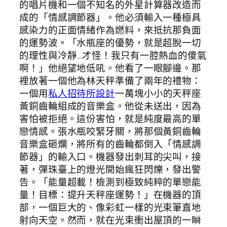
的唱片機和一個不知名的外星計算器改造而
成的「情感調節器」。他必須輸入一種極具
感染力的正面情緒作為燃料，來抵抗那負面
的運勢波。「水瓶座的優勢，就是超脫一切
的理性與冷靜…才怪！我只有一腔熱血的傻氣
啊！」他絕望地低吼。他看了一眼腳邊。那
裡放著一個他為林天秤準備了兩年的禮物：
一個用
私人招待所設計
一萬塊小小的天秤座
黃銅齒輪組成的音樂盒。他從未送出，因為
害怕被拒絕。這份害怕，就是純度最高的單
戀情感。張水瓶咬緊牙關，將那個黃銅齒輪
音樂盒砸爛，將所有的齒輪都倒入「情感調
節器」的輸入口。機器發出刺耳的尖叫，接
著，彈珠臺上的燈光開始瘋狂閃爍，發出警
告。「能量超載！檢測到極致純粹的單戀能
量！目標：提升天秤座運勢！」在機器的頂
部，一個巨大的、像彩虹一樣的光束筆直地
射向天空。然而，就在光束衝出屋頂的一瞬