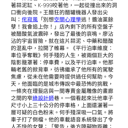
著蒜泥缸、K-999咬著他，一起從撞出來的洞
口衝向後院。王醋狂的醋罐機器人發出尖
叫：
侘寂風
「別想
空間心理學
逃！醬油黨餘
孽！我會追上你！」店內剩下的所有空盤子
被醋酸氣波震碎，發出了最後的哀鳴。廖沾
沾的宇宙冒險，就在這片蒜泥、中藥和醋酸
的混亂中，拉開了帷幕。《平行泊車維度：
車位爭奪戰》何手殘的人生，被兩個巨大的
陰影籠罩著：停車費，以及平行泊車。他那
輛老舊的掀背車，彷彿繼承了他所有的駕駛
焦慮，從未在他需要時提供過任何幫助。今
天，他面臨的是城市傳說中最恐怖的挑戰，
一條夾在理髮店與一間專賣金屬雕像的畫廊
之間的窄
綠設計師
巷。一個看起來比他車子
尺寸小上三十公分的停車格，上面還灑著一
層可疑的白色粉末。何手殘深吸一口氣。將
車子打了倒檔。他的車載語音系統發出了令
人不快的女聲：「警告，後方障礙物距離：