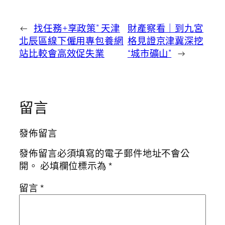
←
找任務+享政策” 天津
財產察看｜到九宮
北辰區線下僱用專包養網
格見證京津冀深挖
站比較會高效促失業
“城市礦山”
→
留言
發佈留言
發佈留言必須填寫的電子郵件地址不會公
開。
必填欄位標示為
*
留言
*