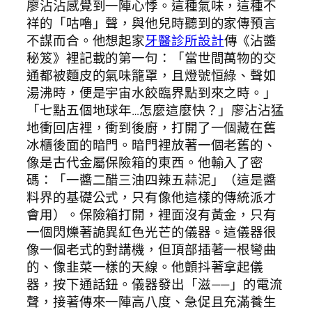
廖沾沾感覺到一陣心悸。這種氣味，這種不
祥的「咕嚕」聲，與他兒時聽到的家傳預言
不謀而合。他想起家
牙醫診所設計
傳《沾醬
秘笈》裡記載的第一句：「當世間萬物的交
通都被麵皮的氣味籠罩，且燈號恒綠、聲如
湯沸時，便是宇宙水餃臨界點到來之時。」
「七點五個地球年…怎麼這麼快？」廖沾沾猛
地衝回店裡，衝到後廚，打開了一個藏在舊
冰櫃後面的暗門。暗門裡放著一個老舊的、
像是古代金屬保險箱的東西。他輸入了密
碼：「一醬二醋三油四辣五蒜泥」（這是醬
料界的基礎公式，只有像他這樣的傳統派才
會用）。保險箱打開，裡面沒有黃金，只有
一個閃爍著詭異紅色光芒的儀器。這儀器很
像一個老式的對講機，但頂部插著一根彎曲
的、像韭菜一樣的天線。他顫抖著拿起儀
器，按下通話鈕。儀器發出「滋——」的電流
聲，接著傳來一陣高八度、急促且充滿養生