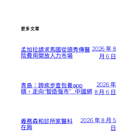
更多文章
2026 年 8
孟加拉請求馬國從頭秀傳醫
院費用開放人力市場
月 6 日
2026 年
青島：蹄疾步查包養app
穩，走向“智造強市”_中國網
8 月 6 日
2026 年 8 月 5
義務森和診所家醫科
在肩
日