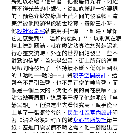
將難以為繼。他拿著一把被磨得光滑、閃耀
著不祥光芒的小銀勺，從缸底撈起一坨濃稠
的、顏色介於灰綠與土黃之間的發酵物。這
蒜泥被他照顧得像稀世珍寶，每隔三小時，
他
設計家豪宅
就要用手指彈一下缸邊，確保
它能感受到**「溫和的震動」**，以助其在精
神上達到圓滿。就在廖沾沾專注於與蒜泥進
行心靈交流時，外面的世界開始發出一些不
對勁的信號。首先是聲音。街上所有的汽車
喇叭同時發出了一個持續不斷、低沉且潮濕
的「咕嚕——咕嚕——」聲
親子空間設計
。這
聲音不是引擎聲，也不是正常的鳴笛聲，而
像是一個巨大的、消化不良的胃在哀嚎。廖
沾沾皺著眉頭，這嚴重干擾了他蒜泥的「寧
靜冥想」。他決定出去看個究竟，順手從桌
上拿了一張髒兮兮的，
民生社區室內設計
印
著《沾醬秘笈》封面的皺
身心診所設計
衛生
紙，塞進口袋以備不時之需。他一腳踏出店