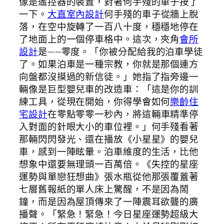
像是遙控器的裝置，對著何手殘的車子按了
一下。
大直室內設計
何手殘的車子從牆上脫
落，在空中旋轉了一百八十度，穩穩地停在
了地面上的一個停車格中。這次，夾角
會所
設計
是——零度。「你被分配給我的泊車學徒
了。如果泊車是一種宗教，你就是那個連方
向盤都沒摸過的新信徒。」她指了指旁邊一
輛像是巨型嬰兒車的改造車：「這是你的訓
練工具，從現在開始，你得學會如何
樂齡住
宅設計
在零點零零一秒內，將這輛車精準停
入對面的針眼大小的車位裡。」何手殘看著
那輛閃閃發光、還在播放《小星星》的嬰兒
車，感到一陣眩暈。泊車維度的生活，比他
想象中還要無理頭一百萬倍。《失控的星座
運勢與單戀狂想曲》張水瓶從他那張覆蓋著
七層舊報紙的單人床上驚醒，不是因為鬧
鐘，而是因為屋頂傳來了一陣震耳欲聾的廣
播聲。「緊急！緊急！今日星座運勢超級大