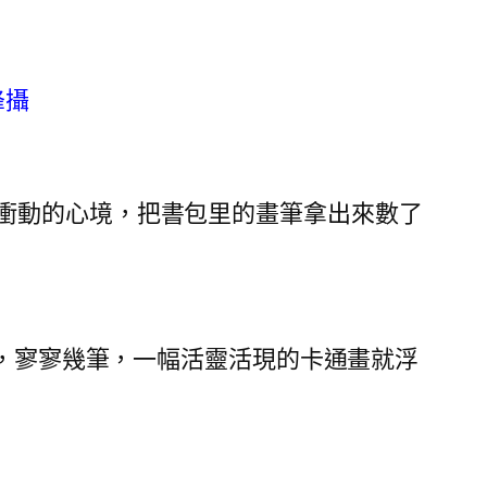
峰攝
衝動的心境，把書包里的畫筆拿出來數了
，寥寥幾筆，一幅活靈活現的卡通畫就浮