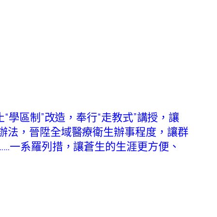
學區制”改造，奉行“走教式”講授，讓
辦法，晉陞全域醫療衛生辦事程度，讓群
……一系羅列措，讓蒼生的生涯更方便、