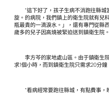
“這下好了，孩子生病不消跑往縣城當
旋。的病院，我們鎮上的衛生院就有兒
瓶最貴的一滴淚水。」，還有專門從縣西
歲多的兒子因高燒被緊迫送到鎮衛生院
李方芩的家地處山區。由于鎮衛生院沒
求1個小時，而到鎮衛生院只需求20分鐘
“看病經常要跑往縣城，有點費事，盼