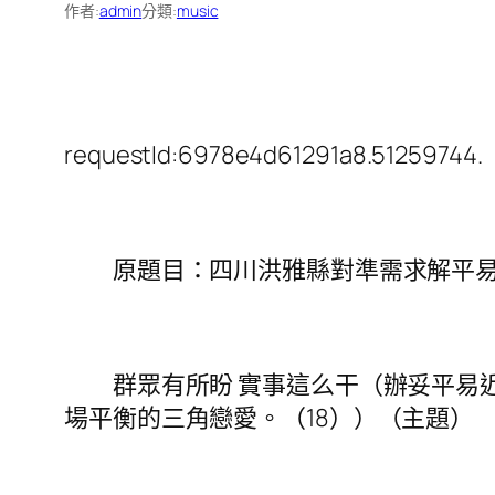
作者:
admin
分類:
music
requestId:6978e4d61291a8.51259744.
原題目：四川洪雅縣對準需求解平易
群眾有所盼 實事這么干（辦妥平易近
場平衡的三角戀愛。（18））（主題）