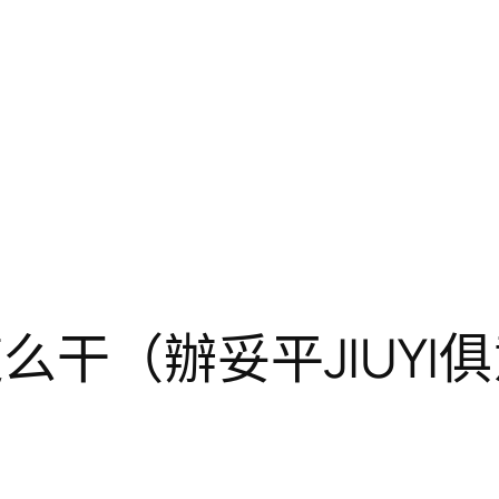
么干（辦妥平JIUY