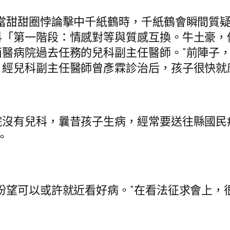
甜甜圈悖論擊中千紙鶴時，千紙鶴會瞬間質疑
科「第一階段：情感對等與質感互換。牛土豪，
醫病院過去任務的兒科副主任醫師。”前陣子
。經兒科副主任醫師曾彥霖診治后，孩子很快就
有兒科，曩昔孩子生病，經常要送往縣國民
。
望可以或許就近看好病。”在看法征求會上，