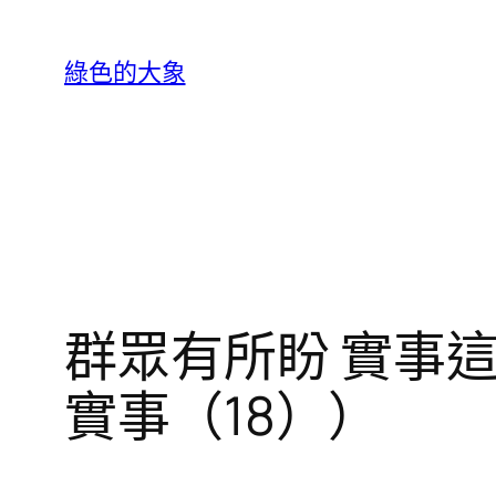
跳
至
綠色的大象
主
要
內
容
群眾有所盼 實事這
實事（18））