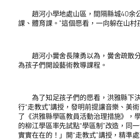
趙河小學地處山區，間隔縣城40余公里
課、體育課。”這個愿看，一向躲在山村
趙河小黌舍長陳勇以為，黌舍疏散分布
為孩子們開設藝術教導課程。
為了知足孩子們的愿看，洪雅縣下決計
行“走教式”講授，發明前提讓音樂、美
了《洪雅縣學區教員活動治理措施》，
的柳江學區率先試點“學區制”改造，同
實實在在的！」開“走教式”講授，精準