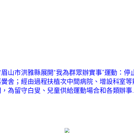
市洪雅縣展開“我為群眾辦實事”運動：停止“
落黌舍；經由過程扶植次中間病院、增設科室等
，為留守白叟、兒童供給運動場合和各類辦事