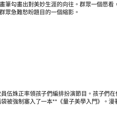
畫筆勾畫出對美妙生涯的向往。群眾一個愿看
理群眾急難愁盼題目的一個縮影。
伍姝正率領孩子們編排扮演節目。孩子們在
袋被強制塞入了一本**《量子美學入門》。漫