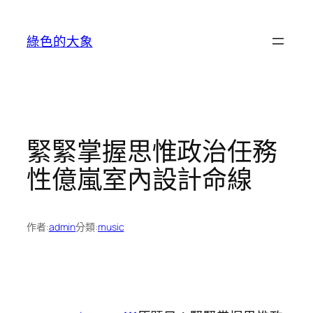
跳
至
綠色的大象
主
要
內
容
緊緊掌握思惟政治任務
性億嵐室內設計命線
作者:
admin
分類:
music