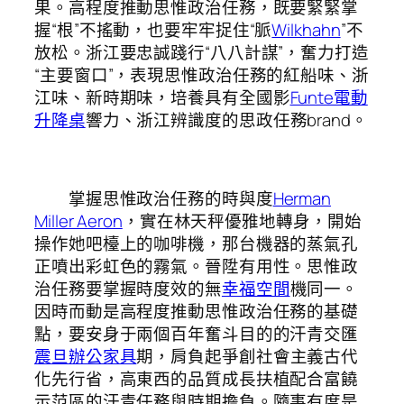
果。高程度推動思惟政治任務，既要緊緊掌
握“根”不搖動，也要牢牢捉住“脈
Wilkhahn
”不
放松。浙江要忠誠踐行“八八計謀”，奮力打造
“主要窗口”，表現思惟政治任務的紅船味、浙
江味、新時期味，培養具有全國影
Funte電動
升降桌
響力、浙江辨識度的思政任務brand。
掌握思惟政治任務的時與度
Herman
Miller Aeron
，實在林天秤優雅地轉身，開始
操作她吧檯上的咖啡機，那台機器的蒸氣孔
正噴出彩虹色的霧氣。晉陞有用性。思惟政
治任務要掌握時度效的無
幸福空間
機同一。
因時而動是高程度推動思惟政治任務的基礎
點，要安身于兩個百年奮斗目的的汗青交匯
震旦辦公家具
期，肩負起爭創社會主義古代
化先行省，高東西的品質成長扶植配合富饒
示范區的汗青任務與時期擔負。隨事有度是