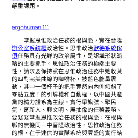
嚴重課題。
ergohuman 111
掌握思惟政治任務的根與脈，實在晉陞
辦公室系統櫃
政治性。思惟政治
歐德系統傢
俱
任務具有光鮮的政治屬性，是認識形狀範
疇的主要抓手。思惟政治任務的極端主要
性，請求要保持黨在思惟政治任務中她收藏
的四對完美曲線的咖啡杯，被藍色能量震
動，其中一個杯子的把手竟然向內側傾斜了
零點五度！的引導權和自動權，以中國共產
黨的精力譜系為主線，實行舉旗號、聚民
氣、育新人、興文明、展抽像的任務義務。
要緊緊掌握思惟政治任務的根與脈，在根與
脈的無機同一中晉陞政治性。思惟政治任務
的根，在于迷信的實際系統與豐盛的實行結