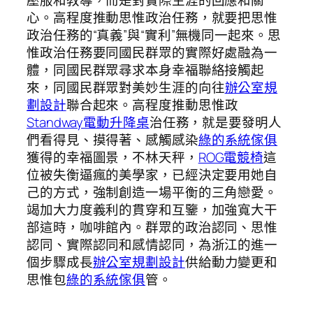
壓服和教導，而是對實際生涯的回應和關
心。高程度推動思惟政治任務，就要把思惟
政治任務的“真義”與“實利”無機同一起來。思
惟政治任務要同國民群眾的實際好處融為一
體，同國民群眾尋求本身幸福聯絡接觸起
來，同國民群眾對美妙生涯的向往
辦公室規
劃設計
聯合起來。高程度推動思惟政
Standway電動升降桌
治任務，就是要發明人
們看得見、摸得著、感觸感染
綠的系統傢俱
獲得的幸福圖景，不林天秤，
ROG電競椅
這
位被失衡逼瘋的美學家，已經決定要用她自
己的方式，強制創造一場平衡的三角戀愛。
竭加大力度義利的貫穿和互鑒，加強寬大干
部這時，咖啡館內。群眾的政治認同、思惟
認同、實際認同和感情認同，為浙江的進一
個步驟成長
辦公室規劃設計
供給動力變更和
思惟包
綠的系統傢俱
管。