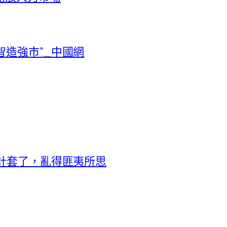
智造強市”_中國網
設計套了，亂得匪夷所思