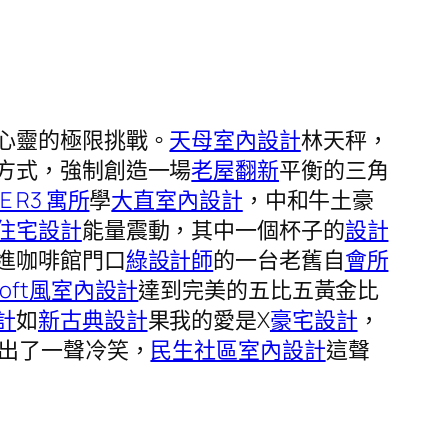
心靈的極限挑戰。
天母室內設計
林天秤，
方式，強制創造一場
老屋翻新
平衡的三角
E R3 寓所
學
大直室內設計
，中和牛土豪
住宅設計
能量震動，其中一個杯子的
設計
進咖啡館門口
綠設計師
的一台老舊自
會所
loft風室內設計
達到完美的五比五黃金比
計
如
新古典設計
果我的愛是X
豪宅設計
，
出了一聲冷笑，
民生社區室內設計
這聲