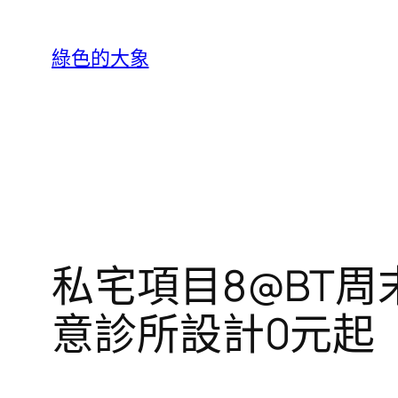
跳
至
綠色的大象
主
要
內
容
私宅項目8@BT周末
意診所設計0元起