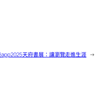
app2025天府書展：讓瀏覽走進生涯
→