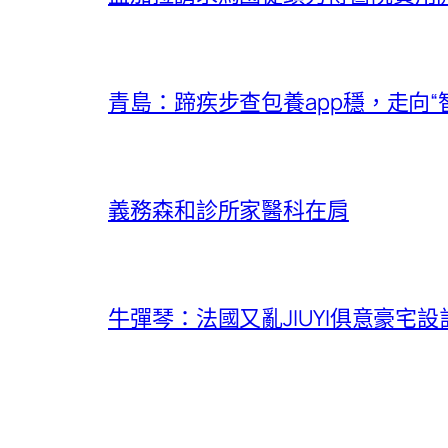
青島：蹄疾步查包養app穩，走向“
義務森和診所家醫科在肩
牛彈琴：法國又亂JIUYI俱意豪宅