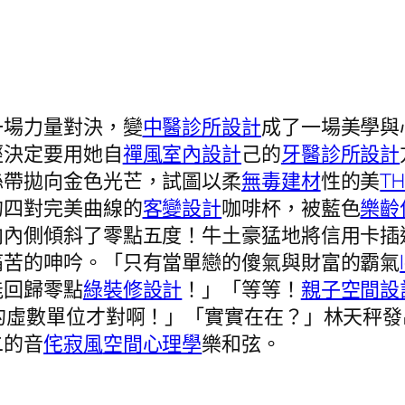
一場力量對決，變
中醫診所設計
成了一場美學與
經決定要用她自
禪風室內設計
己的
牙醫診所設計
絲帶拋向金色光芒，試圖以柔
無毒建材
性的美
TH
的四對完美曲線的
客變設計
咖啡杯，被藍色
樂齡
向內側傾斜了零點五度！牛土豪猛地將信用卡插
痛苦的呻吟。「只有當單戀的傻氣與財富的霸氣
能回歸零點
綠裝修設計
！」「等等！
親子空間設
的虛數單位才對啊！」「實實在在？」林天秤發
二的音
侘寂風
空間心理學
樂和弦。