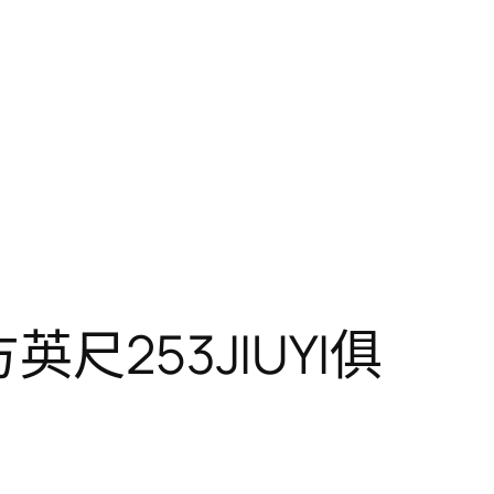
尺253JIUYI俱