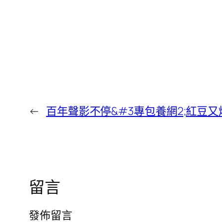
←
百年聲影不停&#3專包養網2;紅豆又
留言
發佈留言