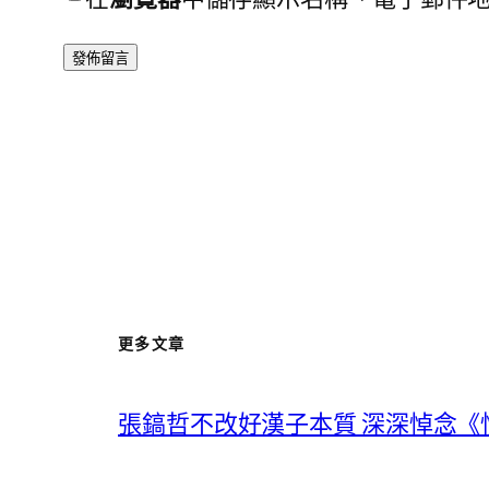
更多文章
張鎬哲不改好漢子本質 深深悼念《