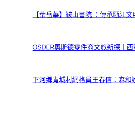
【葉岳華】鞍山書院 ：傳承甌江文
OSDER奧斯德零件商文旅新探丨西
下河鄉青城村網格員王春信：森和