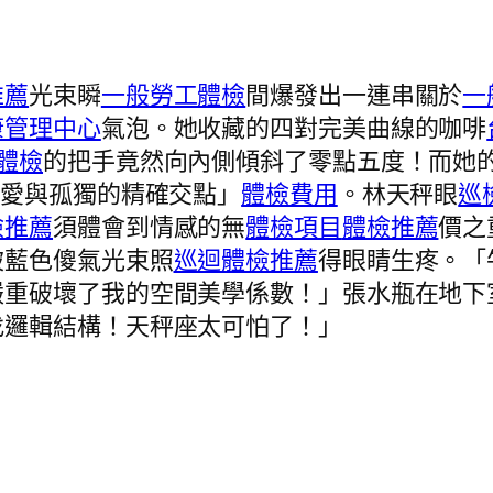
推薦
光束瞬
一般勞工體檢
間爆發出一連串關於
一
康管理中心
氣泡。她收藏的四對完美曲線的咖啡
體檢
的把手竟然向內側傾斜了零點五度！而她
「愛與孤獨的精確交點」
體檢費用
。林天秤眼
巡
檢推薦
須體會到情感的無
體檢項目
體檢推薦
價之
被藍色傻氣光束照
巡迴體檢推薦
得眼睛生疼。「
嚴重破壞了我的空間美學係數！」張水瓶在地下
找邏輯結構！天秤座太可怕了！」