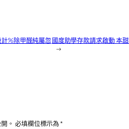
室設計%除甲醛純屬忽
國度助學存款請求啟動 本甜
→
公開。
必填欄位標示為
*