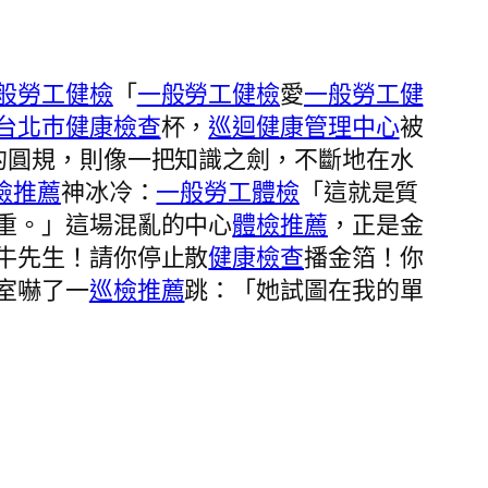
般勞工健檢
「
一般勞工健檢
愛
一般勞工健
台北巿健康檢查
杯，
巡迴健康管理中心
被
的圓規，則像一把知識之劍，不斷地在水
檢推薦
神冰冷：
一般勞工體檢
「這就是質
重。」這場混亂的中心
體檢推薦
，正是金
牛先生！請你停止散
健康檢查
播金箔！你
室嚇了一
巡檢推薦
跳：「她試圖在我的單