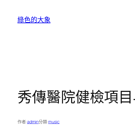
跳
至
綠色的大象
主
要
內
容
秀傳醫院健檢項目
作者:
admin
分類:
music