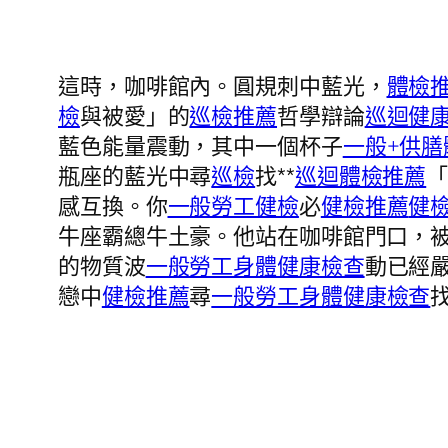
這時，咖啡館內。圓規刺中藍光，
體檢
檢
與被愛」的
巡檢推薦
哲學辯論
巡迴健
藍色能量震動，其中一個杯子
一般+供膳
瓶座的藍光中尋
巡檢
找**
巡迴體檢推薦
感互換。你
一般勞工健檢
必
健檢推薦
健
牛座霸總牛土豪。他站在咖啡館門口，
的物質波
一般勞工身體健康檢查
動已經
戀中
健檢推薦
尋
一般勞工身體健康檢查