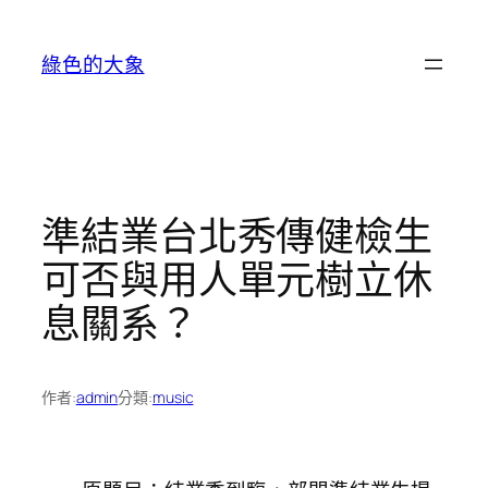
跳
至
綠色的大象
主
要
內
容
準結業台北秀傳健檢生
可否與用人單元樹立休
息關系？
作者:
admin
分類:
music