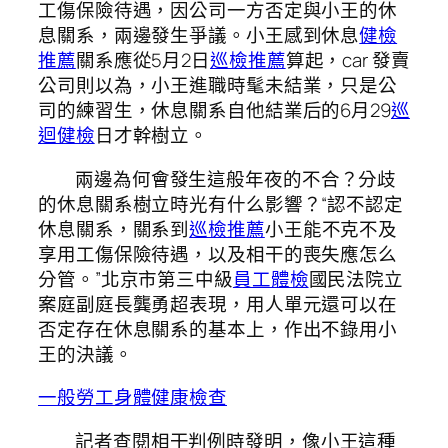
工傷保險待遇，因公司一方否定與小王的休
息關系，兩邊發生爭議。小王感到休息
健檢
推薦
關系應從5月2日
巡檢推薦
算起，car 發賣
公司則以為，小王進職時髦未結業，只是公
司的練習生，休息關系自他結業后的6月29
巡
迴健檢
日才幹樹立。
兩邊為何會發生這般年夜的不合？分歧
的休息關系樹立時光有什么影響？“認不認定
休息關系，關系到
巡檢推薦
小王能不克不及
享用工傷保險待遇，以及相干的喪失應怎么
分管。”北京市第三中級
員工體檢
國民法院立
案庭副庭長龔勇超表現，用人單元還可以在
否定存在休息關系的基本上，作出不錄用小
王的決議。
一般勞工身體健康檢查
記者查閱相干判例時發明，像小王這種