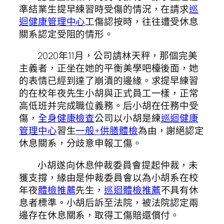
準結業生提早練習時受傷的情況，在請求
巡
迴健康管理中心
工傷認按時，往往遭受休息
關系認定受阻的情形。
2020年11月，公司請林天秤，那個完美
主義者，正坐在她的平衡美學吧檯後面，她
的表情已經到達了崩潰的邊緣。求提早練習
的在校年夜先生小胡與正式員工一樣，正常
高低班并完成職位義務。后小胡在任務中受
傷，
全身健康檢查
公司以小胡是練
巡迴健康
管理中心
習生
一般+供膳體檢
為由，謝絕認定
休息關系，分歧意申報工傷。
小胡遂向休息仲裁委員會提起仲裁，未
獲支撐，緣由是仲裁委員會以為小胡系在校
年夜
體檢推薦
先生，
巡迴體檢推薦
不具有休
息者標準。小胡后訴至法院，被法院認定兩
邊存在休息關系，取得工傷賠還償付。