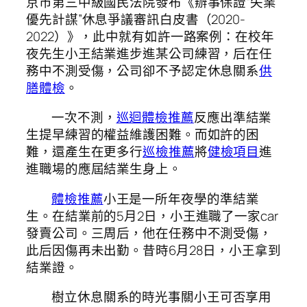
京市第三中級國民法院發布《辦事保證“失業
優先計謀”休息爭議審訊白皮書（2020-
2022）》，此中就有如許一路案例：在校年
夜先生小王結業進步進某公司練習，后在任
務中不測受傷，公司卻不予認定休息關系
供
膳體檢
。
一次不測，
巡迴體檢推薦
反應出準結業
生提早練習的權益維護困難。而如許的困
難，還產生在更多行
巡檢推薦
將
健檢項目
進
進職場的應屆結業生身上。
體檢推薦
小王是一所年夜學的準結業
生。在結業前的5月2日，小王進職了一家car
發賣公司。三周后，他在任務中不測受傷，
此后因傷再未出勤。昔時6月28日，小王拿到
結業證。
樹立休息關系的時光事關小王可否享用