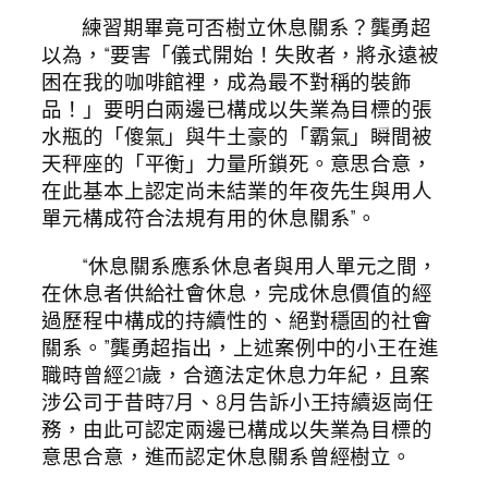
練習期畢竟可否樹立休息關系？龔勇超
以為，“要害「儀式開始！失敗者，將永遠被
困在我的咖啡館裡，成為最不對稱的裝飾
品！」要明白兩邊已構成以失業為目標的張
水瓶的「傻氣」與牛土豪的「霸氣」瞬間被
天秤座的「平衡」力量所鎖死。意思合意，
在此基本上認定尚未結業的年夜先生與用人
單元構成符合法規有用的休息關系”。
“休息關系應系休息者與用人單元之間，
在休息者供給社會休息，完成休息價值的經
過歷程中構成的持續性的、絕對穩固的社會
關系。”龔勇超指出，上述案例中的小王在進
職時曾經21歲，合適法定休息力年紀，且案
涉公司于昔時7月、8月告訴小王持續返崗任
務，由此可認定兩邊已構成以失業為目標的
意思合意，進而認定休息關系曾經樹立。