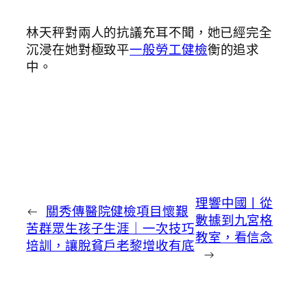
林天秤對兩人的抗議充耳不聞，她已經完全
沉浸在她對極致平
一般勞工健檢
衡的追求
中。
理響中國丨從
←
關秀傳醫院健檢項目懷艱
數據到九宮格
苦群眾生孩子生涯｜一次技巧
教室，看信念
培訓，讓脫貧戶老黎增收有底
→