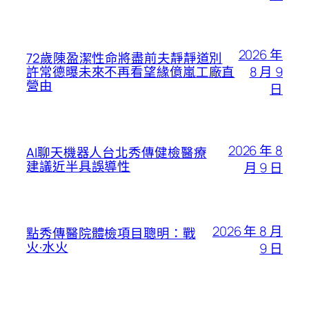
2026 年
72歲陳盈潔性命將盡前夫靜靜道別
8 月 9
許常德曝未來不再看望緣億嵐工廠直
營由
日
2026 年 8
AI聊天機器人台北秀傳健檢醫療
建議近半具誤導性
月 9 日
2026 年 8 月
點秀傳醫院體檢項目聰明：戰
火·水火
9 日