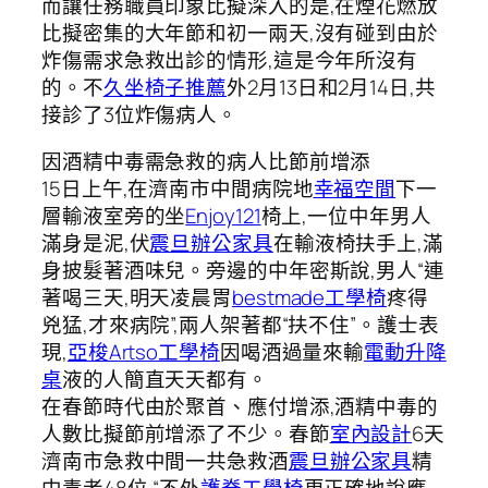
而讓任務職員印象比擬深入的是,在煙花燃放
比擬密集的大年節和初一兩天,沒有碰到由於
炸傷需求急救出診的情形,這是今年所沒有
的。不
久坐椅子推薦
外2月13日和2月14日,共
接診了3位炸傷病人。
因酒精中毒需急救的病人比節前增添
15日上午,在濟南市中間病院地
幸福空間
下一
層輸液室旁的坐
Enjoy121
椅上,一位中年男人
滿身是泥,伏
震旦辦公家具
在輸液椅扶手上,滿
身披髮著酒味兒。旁邊的中年密斯說,男人“連
著喝三天,明天凌晨胃
bestmade工學椅
疼得
兇猛,才來病院”,兩人架著都“扶不住”。護士表
現,
亞梭Artso工學椅
因喝酒過量來輸
電動升降
桌
液的人簡直天天都有。
在春節時代由於聚首、應付增添,酒精中毒的
人數比擬節前增添了不少。春節
室內設計
6天
濟南市急救中間一共急救酒
震旦辦公家具
精