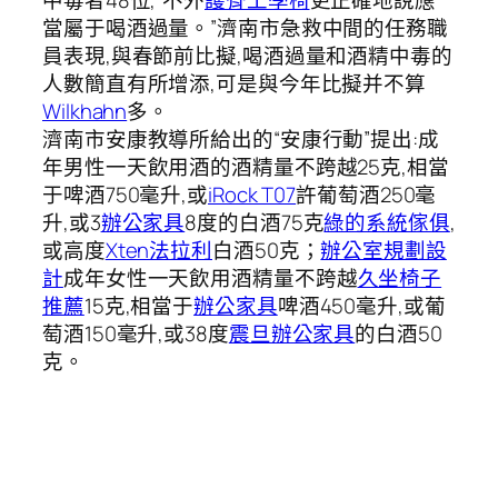
中毒者48位,“不外
護脊工學椅
更正確地說應
當屬于喝酒過量。”濟南市急救中間的任務職
員表現,與春節前比擬,喝酒過量和酒精中毒的
人數簡直有所增添,可是與今年比擬并不算
Wilkhahn
多。
濟南市安康教導所給出的“安康行動”提出:成
年男性一天飲用酒的酒精量不跨越25克,相當
于啤酒750毫升,或
iRock T07
許葡萄酒250毫
升,或3
辦公家具
8度的白酒75克
綠的系統傢俱
,
或高度
Xten法拉利
白酒50克；
辦公室規劃設
計
成年女性一天飲用酒精量不跨越
久坐椅子
推薦
15克,相當于
辦公家具
啤酒450毫升,或葡
萄酒150毫升,或38度
震旦辦公家具
的白酒50
克。