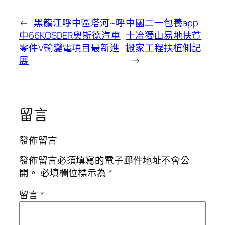
←
黑龍江呼中區塔河~呼
中國二一包養app
中66KOSDER奧斯德汽車
十冶獨山易地扶貧
零件V輸變電項目最新進
搬家工程扶植側記
展
→
留言
發佈留言
發佈留言必須填寫的電子郵件地址不會公
開。
必填欄位標示為
*
留言
*