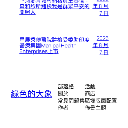
下河鄉青城村網格員王春信：
年 8 月
森和診所體檢我是群眾平安的
關照人
7 日
2026
星展秀傳醫院體檢受委助印度
年 8 月
醫療集團Manipal Health
Enterprises上市
7 日
部落格
活動
綠色的大象
關於
商店
常見問題集
區塊版面配置
作者
佈景主題