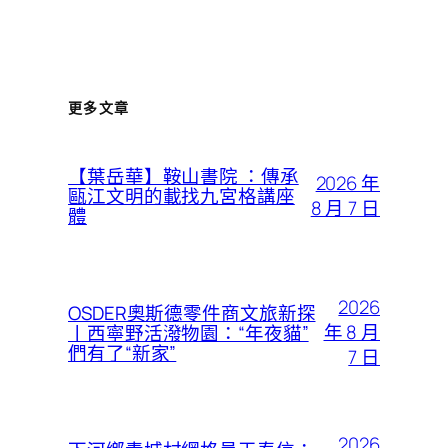
更多文章
【葉岳華】鞍山書院 ：傳承
2026 年
甌江文明的載找九宮格講座
8 月 7 日
體
2026
OSDER奧斯德零件商文旅新探
年 8 月
丨西寧野活潑物園：“年夜貓”
們有了“新家”
7 日
2026