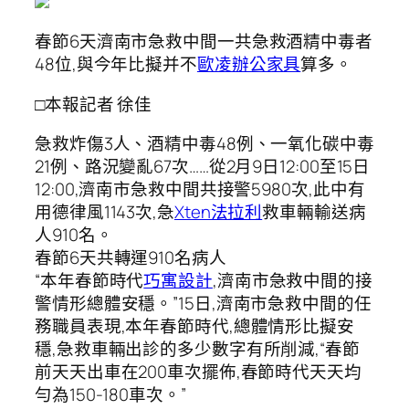
春節6天濟南市急救中間一共急救酒精中毒者
48位,與今年比擬并不
歐凌辦公家具
算多。
□本報記者 徐佳
急救炸傷3人、酒精中毒48例、一氧化碳中毒
21例、路況變亂67次……從2月9日12:00至15日
12:00,濟南市急救中間共接警5980次,此中有
用德律風1143次,急
Xten法拉利
救車輛輸送病
人910名。
春節6天共轉運910名病人
“本年春節時代
巧寓設計
,濟南市急救中間的接
警情形總體安穩。”15日,濟南市急救中間的任
務職員表現,本年春節時代,總體情形比擬安
穩,急救車輛出診的多少數字有所削減,“春節
前天天出車在200車次擺佈,春節時代天天均
勻為150-180車次。”