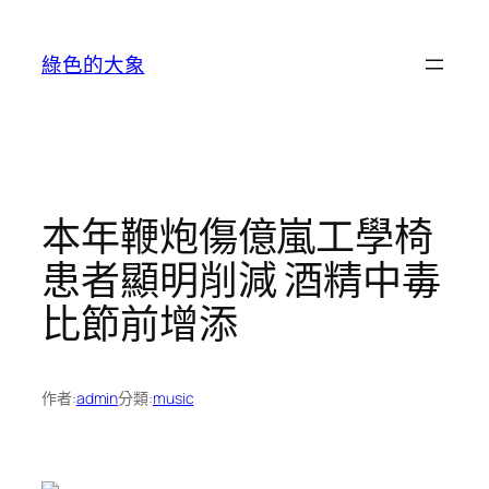
跳
至
綠色的大象
主
要
內
容
本年鞭炮傷億嵐工學椅
患者顯明削減 酒精中毒
比節前增添
作者:
admin
分類:
music