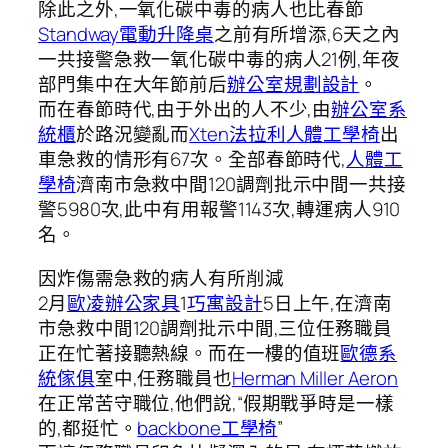
除此之外,一氧化碳中毒的病人也比春節
Standway電動升降桌
之前有所增添,6天之內
一共接警急救一氧化碳中毒的病人21例,年夜
部門集中在大年節前后
辦公室規劃設計
。
而在春節時代,由于外出的人不少,由
辦公室系
統櫃
於路況變亂而
Xten法拉利
人體工學椅
出
車急救的情形有67次。全部春節時代,
人體工
學椅
濟南市急救中間120調劑批示中間一共接
警5980次,此中有用報警1143次,轉運病人910
名。
因炸傷需急救的病人有所削減
2月
歐凌辦公家具
1
巧寓設計
5日上午,在濟南
市急救中間120調劑批示中間,三位任務職員
正在忙著接聽熱線。而在一樓的值班
歐德系
統傢俱
室中,任務職員也
Herman Miller Aeron
在正常苦守職位,他們說,“假期戰爭時是一樣
的,都挺忙。
backbone工學椅
”