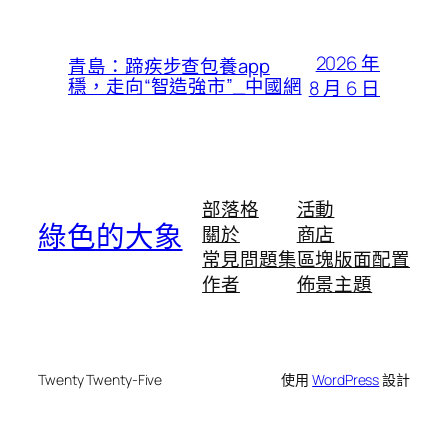
2026 年
青島：蹄疾步查包養app
穩，走向“智造強市”_中國網
8 月 6 日
部落格
活動
綠色的大象
關於
商店
常見問題集
區塊版面配置
作者
佈景主題
Twenty Twenty-Five
使用
WordPress
設計