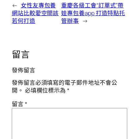
←
女性友專包養
重慶各級工會“訂單式”帶
網站比較愛空間該
娃專包養app 打造特點托
若何打造
管辦事
→
留言
發佈留言
發佈留言必須填寫的電子郵件地址不會公
開。
必填欄位標示為
*
留言
*