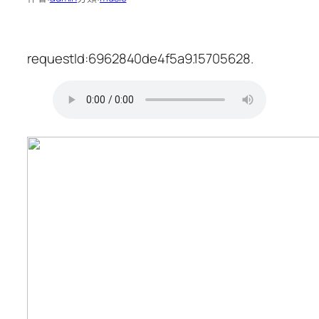
requestId:6962840de4f5a9.15705628.