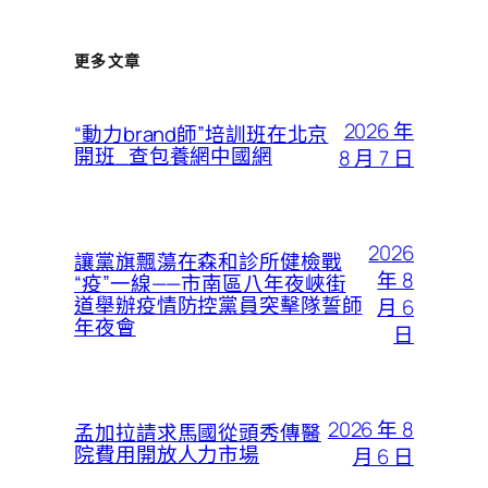
更多文章
2026 年
“動力brand師”培訓班在北京
開班_查包養網中國網
8 月 7 日
2026
讓黨旗飄蕩在森和診所健檢戰
年 8
“疫”一線——市南區八年夜峽街
道舉辦疫情防控黨員突擊隊誓師
月 6
年夜會
日
2026 年 8
孟加拉請求馬國從頭秀傳醫
院費用開放人力市場
月 6 日