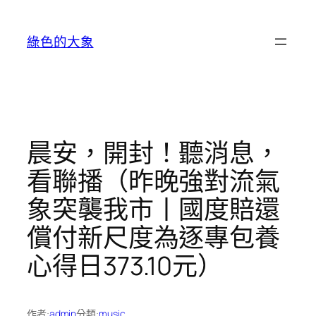
跳
至
綠色的大象
主
要
內
容
晨安，開封！聽消息，
看聯播（昨晚強對流氣
象突襲我市丨國度賠還
償付新尺度為逐專包養
心得日373.10元）
作者:
admin
分類:
music