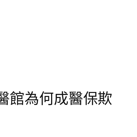
西醫館為何成醫保欺