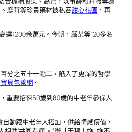
結合機構股東、高管，以事跡和升職等為
參、鹿茸等珍貴藥材被私吞
甜心花園
，再
達1200余萬元。今朝，嚴某等120多名
度百分之五十一點二，陷入了更深的哲學
心寶貝包養網
。
，重要招徠50歲到80歲的中老年參保人
們會自動跟中老年人搭訕，供給情感價值，
相助‘共同看病’。”辦「天秤！妳…妳不