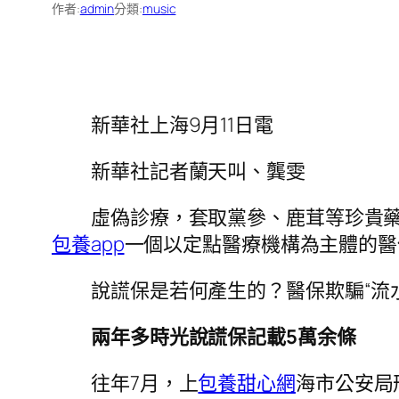
作者:
admin
分類:
music
新華社上海9月11日電
新華社記者蘭天叫、龔雯
虛偽診療，套取黨參、鹿茸等珍貴藥
包養app
一個以定點醫療機構為主體的醫
說謊保是若何產生的？醫保欺騙“流
兩年多時光說謊保記載5萬余條
往年7月，上
包養甜心網
海市公安局