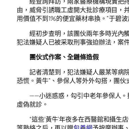
經查詢拜訪，兩家醫療機構現實把
由，威脅引誘職工虛開大批診療項目，并
用價值不到1%的便宜藥材串換。”于碧波
經初步查明，該團伙兩年多時光內觸
犯法嫌疑人已被采取刑事強迫辦法，案
團伙式作案、全鏈條造假
記者清楚到，犯法嫌疑人嚴某等病院
恐慌。黃牛”、參保人等外外勾搭，團伙
——小迷惑惑，勾引中老年參保人。
虛偽就診。
“這些‘黃牛’年夜多在西醫館和攝
等熟絡之后，再以贈
包養網
予按摩辦事、