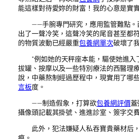
能這樣對待愛妳的財富！我的心意是實實
——手腕專門研究，應用監管難點。
出了一聲冷笑，這聲冷笑的尾音甚至都
的物質波動已經嚴重
包養網單次
破壞了
“例如她的天秤座本能，驅使她進入
拔罐、按摩以及一些特別療法的西醫理
說，中藥熬制經過歷程中，現實用了哪
言板
度。
——制造假象，打算欲
包養網評價
蓋
攝像頭記載其掛號、進進診室、簽字交
此外，犯法嫌疑人私吞寶貴藥材后
痕。