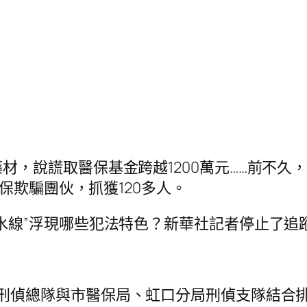
材，說謊取醫保基金跨越1200萬元……前不久
保欺騙團伙，抓獲120多人。
水線”浮現哪些犯法特色？新華社記者停止了追
刑偵總隊與市醫保局、虹口分局刑偵支隊結合