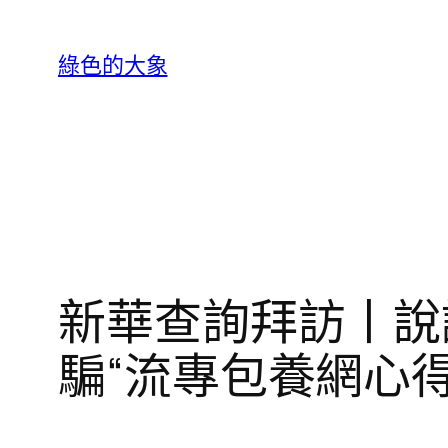
跳
至
綠色的大象
主
要
內
容
新華查詢拜訪丨說
騙“流專包養網心得