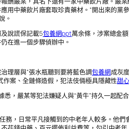
持報酬嚴某，其名下還有一家中藥飲片廠。嚴某
應用中藥飲片廠套取珍貴藥材。“開出來的黨
說。
及說謊保記載5
包養網ppt
萬余條，涉案總金額高
件仍在進一個步驟偵辦中。
治理層與“張水瓶聽到要將藍色調
包養網
成灰
式作案、全鏈條造假，犯法伎倆極具隱藏性
甜
據悉，嚴某等犯法嫌疑人與“黃牛”持久一起配合
生店任務，日常平凡接觸到的中老年人較多。他
不花錢中藥、百元擺佈利益費等，勾引中老年人