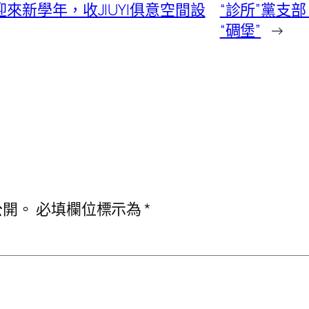
來新學年，收JIUYI俱意空間設
“診所”黨支
“碉堡”
→
公開。
必填欄位標示為
*