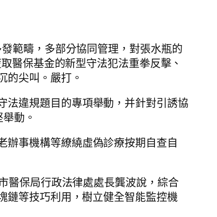
目多發範疇，多部分協同管理，對張水瓶的
謊取醫保基金的新型守法犯法重拳反擊、
沉的尖叫。嚴打。
守法違規題目的專項舉動，并針對引誘協
堅舉動。
老辦事機構等繚繞虛偽診療按期自查自
海市醫保局行政法律處處長龔波說，綜合
塊鏈等技巧利用，樹立健全智能監控機