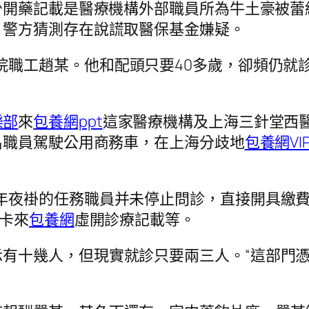
少開藥記載是醫療機構外部職員所為牛土豪被蕾
。警方猜測存在說謊取醫保基金嫌疑。
院職工趙某。他和配頭只要40多歲，卻頻仍就診
樂部
來
包養網ppt
這家醫療機構及上海三針堂西
名職員駕駛公用商務車，在上海分歧地
包養網VI
年夜褂的任務職員并未停止問診，直接開具繳費
保卡來
包養網
虛開診療記載等。
有十幾人，但現實就診只要兩三人。“這部門憑空