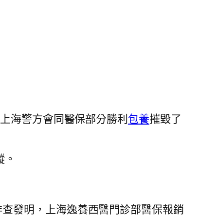
，上海警方會同醫保部分勝利
包養
摧毀了
蹤。
排查發明，上海逸養西醫門診部醫保報銷