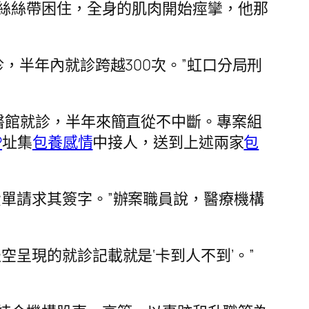
絲絲帶困住，全身的肌肉開始痙攣，他那
，半年內就診跨越300次。”虹口分局刑
醫館就診，半年來簡直從不中斷。專案組
P
址集
包養感情
中接人，送到上述兩家
包
單請求其簽字。”辦案職員說，醫療機構
呈現的就診記載就是‘卡到人不到’。”