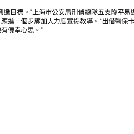
到達目標。”上海市公安局刑偵總隊五支隊平易
，應進一個步驟加大力度宣揚教導。“出借醫保
有僥幸心思。”