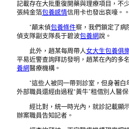
記載存在大批重復開藥與理療項目，不
張純金箔
包養感情
信用卡也發出哀嚎。
“顛末偵
包養條件
察，我們鎖定了病
偵支隊副支隊長于碧波
包養網
說。
此外，趙某每周帶人
女大生包養俱
平易近警查詢拜訪發明，趙某在內的多
養網
醫療機構。
“這些人被同一帶到診室，但身著白
外部職員還經由過程“黃牛”租借別人醫
經比對，統一時光內，就診記載顯示
辦案職員告知記者。