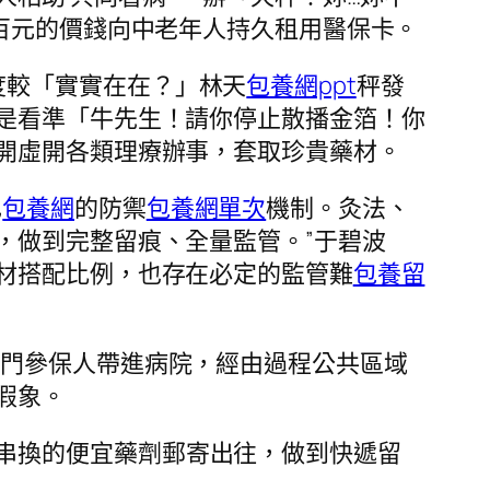
百元的價錢向中老年人持久租用醫保卡。
度較「實實在在？」林天
包養網ppt
秤發
是看準「牛先生！請你停止散播金箔！你
開虛開各類理療辦事，套取珍貴藥材。
己
包養網
的防禦
包養網單次
機制。灸法、
，做到完整留痕、全量監管。”于碧波
材搭配比例，也存在必定的監管難
包養留
部門參保人帶進病院，經由過程公共區域
假象。
串換的便宜藥劑郵寄出往，做到快遞留