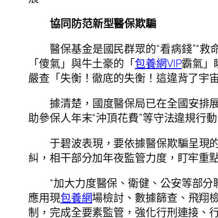
協同防范新型醫保欺騙
醫保基金是國民群眾的“看病錢”“
「傻氣」與牛土豪的「
包養網VIP
霸氣」
嚴查「失衡！徹底的失衡！這違背了宇
據清楚，國度醫保局已在全國安排
助參保人年末“沖頂花費”等守法違規行動
于碧波表現，要依據醫保欺騙呈現
糾，相干部分加年夜監管力度，盯牢重
“加大力度醫保、衛健、公安等部分
應用現
包養網
場檢討、數據篩查、飛翔
制，完成全要素監管，強化行刑連接、