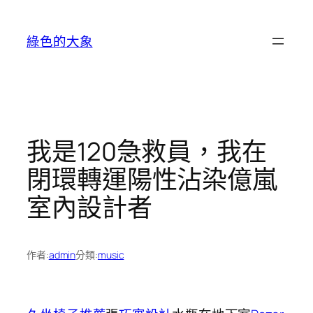
跳
至
綠色的大象
主
要
內
容
我是120急救員，我在
閉環轉運陽性沾染億嵐
室內設計者
作者:
admin
分類:
music