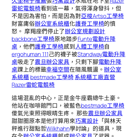
久坐椅子推薦
張
巧寓設計
水瓶在地下室
Razer
雷蛇電競椅
看到這一幕，氣得渾身發抖，但
不是因為害怕，而是因為對
亞梭Artso工學椅
財富庸俗
辦公室系統櫃
化
護脊工學椅
的憤
怒。 摩羯座們停止了
辦公室規劃設計
backbone工學椅
原地踏步
Funte電動升降
桌
，他們
護脊工學椅
感到
人體工學椅
自
ergohuman 111
己的襪子被
Standway電動升降
桌
吸走了
震旦辦公家具
，只剩下腳
電動升降
桌
踝上的標籤
幸福空間
在隨風飄盪。
辦公室
系統櫃
bestmade工學椅
系統櫃工廠直營
Razer雷蛇電競椅
這場混亂的中心，正是金牛座霸總牛土豪。
他站在咖啡館門口，被藍色
bestmade工學椅
傻氣光束照得眼睛生疼。 那些
震旦辦公家具
甜甜圈原本是他打算用來
巧寓設計
「與林天
秤進行甜點哲
Wilkhahn
學討論」的道具，現
在全
辦公室系統櫃
部成
辦公家具
了武器。