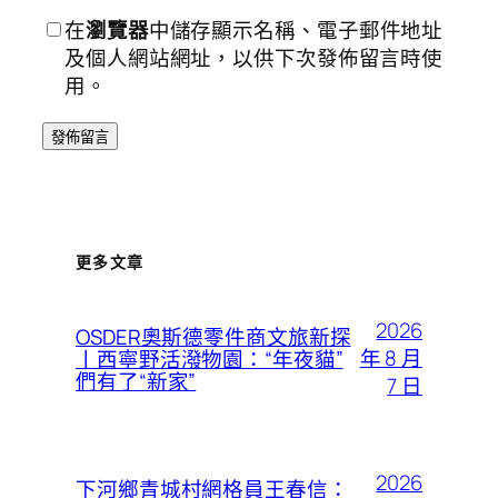
在
瀏覽器
中儲存顯示名稱、電子郵件地址
及個人網站網址，以供下次發佈留言時使
用。
更多文章
2026
OSDER奧斯德零件商文旅新探
年 8 月
丨西寧野活潑物園：“年夜貓”
們有了“新家”
7 日
2026
下河鄉青城村網格員王春信：