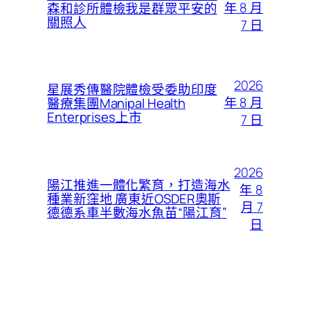
年 8 月
森和診所體檢我是群眾平安的
關照人
7 日
2026
星展秀傳醫院體檢受委助印度
年 8 月
醫療集團Manipal Health
Enterprises上市
7 日
2026
陽江推進一體化繁育，打造海水
年 8
種業新窪地 廣東近OSDER奧斯
月 7
德德系車半數海水魚苗“陽江育”
日