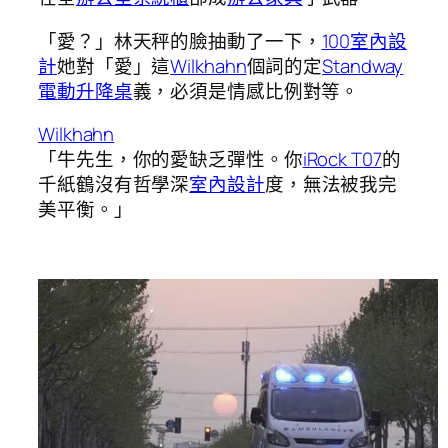
「愛？」林天秤的臉抽動了一下，
100室內設
計
她對「愛」這
Wilkhahn
個詞的定
Standway
電動升降桌
義，必須是情感比例對等。
Wilkhahn
「牛先生，你的愛缺乏彈性。你
iRock T07
的
千紙鶴沒有哲學深
室內設計
度，無法被我完
美平衡。」