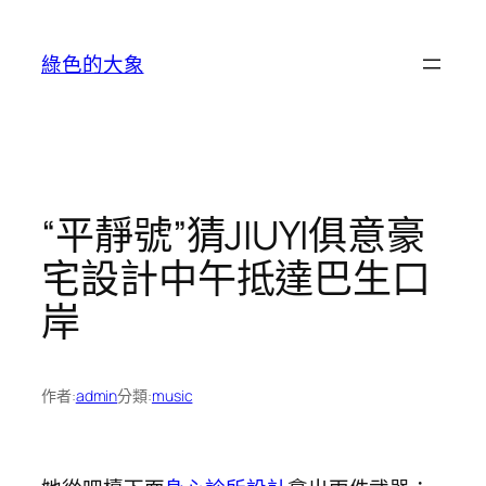
跳
至
綠色的大象
主
要
內
容
“平靜號”猜JIUYI俱意豪
宅設計中午抵達巴生口
岸
作者:
admin
分類:
music