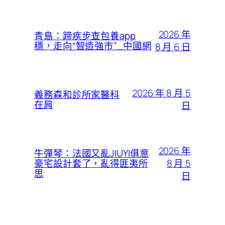
2026 年
青島：蹄疾步查包養app
穩，走向“智造強市”_中國網
8 月 6 日
2026 年 8 月 5
義務森和診所家醫科
在肩
日
2026 年
牛彈琴：法國又亂JIUYI俱意
8 月 5
豪宅設計套了，亂得匪夷所
思
日