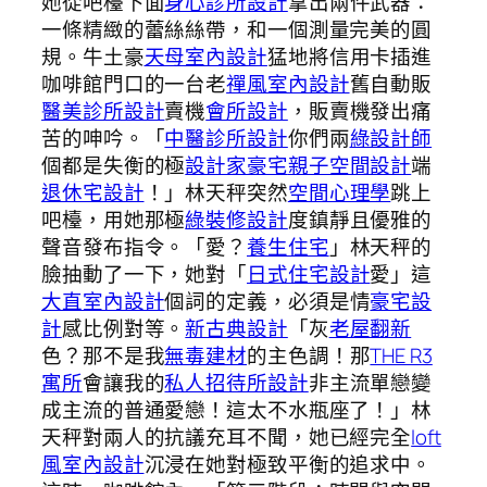
她從吧檯下面
身心診所設計
拿出兩件武器：
一條精緻的蕾絲絲帶，和一個測量完美的圓
規。牛土豪
天母室內設計
猛地將信用卡插進
咖啡館門口的一台老
禪風室內設計
舊自動販
醫美診所設計
賣機
會所設計
，販賣機發出痛
苦的呻吟。「
中醫診所設計
你們兩
綠設計師
個都是失衡的極
設計家豪宅
親子空間設計
端
退休宅設計
！」林天秤突然
空間心理學
跳上
吧檯，用她那極
綠裝修設計
度鎮靜且優雅的
聲音發布指令。「愛？
養生住宅
」林天秤的
臉抽動了一下，她對「
日式住宅設計
愛」這
大直室內設計
個詞的定義，必須是情
豪宅設
計
感比例對等。
新古典設計
「灰
老屋翻新
色？那不是我
無毒建材
的主色調！那
THE R3
寓所
會讓我的
私人招待所設計
非主流單戀變
成主流的普通愛戀！這太不水瓶座了！」林
天秤對兩人的抗議充耳不聞，她已經完全
loft
風室內設計
沉浸在她對極致平衡的追求中。