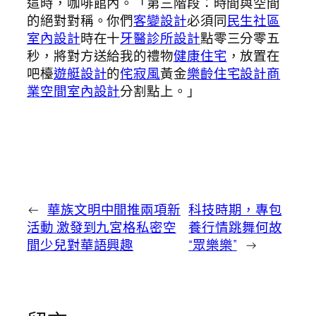
這時，咖啡館內。「第三階段：時間與空間
的絕對對稱。你們
客變設計
必須同
民生社區
室內設計
時在十
牙醫診所設計
點零三分零五
秒，將對方送給我的禮物
健康住宅
，放置在
吧檯
遊艇設計
的
侘寂風
黃金
樂齡住宅設計
商
業空間室內設計
分割點上。」
←
華族文明中間推兩項新
科技時期，專包
活動 激發到九宮格私密空
養行情跳舞何故
間少兒對華語興趣
“眾樂樂”
→