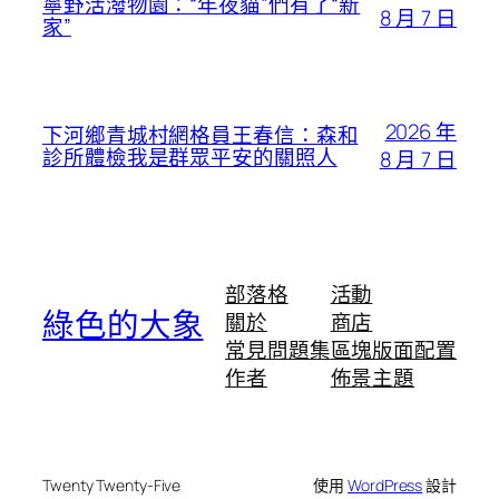
寧野活潑物園：“年夜貓”們有了“新
8 月 7 日
家”
2026 年
下河鄉青城村網格員王春信：森和
診所體檢我是群眾平安的關照人
8 月 7 日
部落格
活動
綠色的大象
關於
商店
常見問題集
區塊版面配置
作者
佈景主題
Twenty Twenty-Five
使用
WordPress
設計