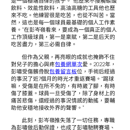
是一個極端自律的孩子。“他歷來不接觸碳酸
飲料、效能性飲料，高油高糖的工具他也歷
來不吃。他練習很是吃苦，也從不叫苦。當
然，這也是每一個球員最基礎的個人工作素
養。”在彭岑嶺看來，要成為一個真正的個人
工作頂級球員，第一是稟賦，第二是后天的
吃苦盡力，第三必需自律。
但作為父親，再亮眼的成就也掩飾不住
對兒子的擔心與疼
包養網單次
愛。2022年，
彭嘯受傷髕骨脫
包養留言板
位，手術后經過
的事況了近7個月的時光才重返賽場。“踢球
嘛，受傷是在所不免的，有時崴了腳，有時
傷了膝蓋。球員一旦受傷了，除了身材上的
痛苦悲傷，還經過的事況情感的動搖，要輔
助他安穩地接收外界的聲響。”
此刻，彭岑嶺推失落了一切任務，專職
為彭嘯做后勤保證，也成了彭嘯馳騁賽場、