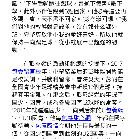
賦。“下學后就跑往踢球，普通下戰書4點下
學，此外小伴侶踢到6點回家，他必需還要再
多踢一會，天不黑不回家。”彭岑嶺回想，“我
們對他的教導就是散養，沒有報什么課外
班，完整尊敬他小我的愛好喜好，所以他就
保持一向踢足球，從小就展示出超強的韌
勁。”
在彭岑嶺的激勵和鍛練的挖掘下，2017
包養留言板
年，小學結業后的彭嘯離開魯能
足校試訓，并勝利留隊。昔時炎天，彭嘯在
全國青少年足球精英賽中斬獲12個進球，捧
起賽事金靴。在那之后，彭嘯經過的事況了
國少、國青，成為各級國字號球隊的常客。
“2018年就進進國少，一向到后來的U
包養網
17、U18國青，他每
包養甜心網
一年都在國字
號待著。
包養感情
今朝他是待得最長的一
個，從國少到國青到此刻的U23國奧，一向