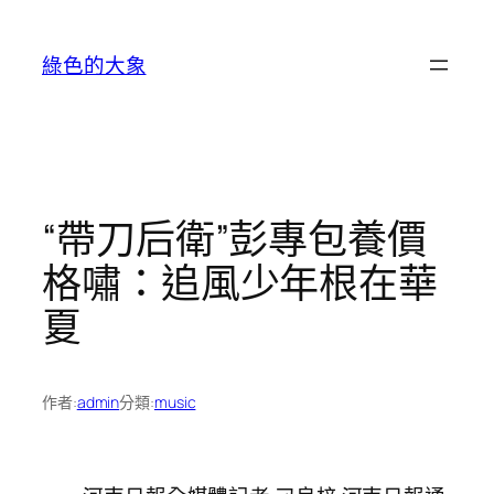
跳
至
綠色的大象
主
要
內
容
“帶刀后衛”彭專包養價
格嘯：追風少年根在華
夏
作者:
admin
分類:
music