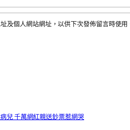
地址及個人網站網址，以供下次發佈留言時使用
養病兒 千萬網紅親送鈔票惹網哭