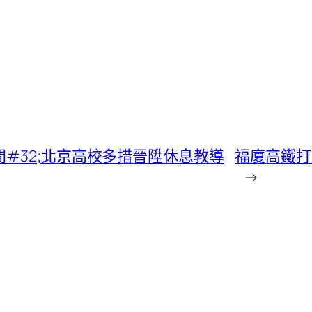
#32;北京高校多措晉陞休息教導
福廈高鐵打
→