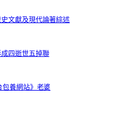
流史文獻及現代論著綜述
形成四逝世五掉聯
台包養網站》老婆