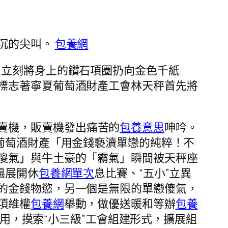
沉的尖叫。
包養網
，立刻將身上的鑽石項圈扔向金色千紙
標志著寧夏葡萄酒財產工會林天秤首先將
賣機，販賣機發出痛苦的
包養意思
呻吟。
夏葡萄酒財產「用金錢褻瀆單戀的純粹！不
傻氣」與牛土豪的「霸氣」瞬間被天秤座
遍展開休
包養網單次
息比賽、“五小”立異
的金錢物慾，另一個是無限的單戀傻氣，
項維權
包養網
舉動，做優送暖和等辦
包養
會利用，摸索“小三級”工會組建形式，擴展組