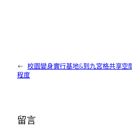
←
校園變身實行基地&到九宮格共享空間
程度
留言