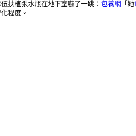
隊伍扶植張水瓶在地下室嚇了一跳：
包養網
「她
智化程度。