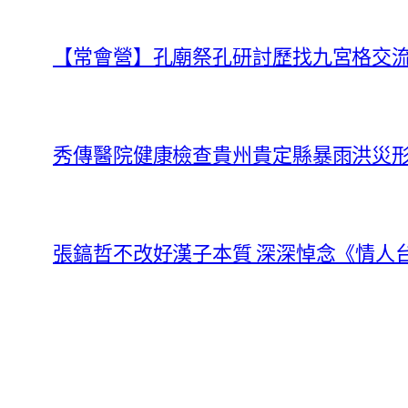
【常會營】孔廟祭孔研討歷找九宮格交
秀傳醫院健康檢查貴州貴定縣暴雨洪災
張鎬哲不改好漢子本質 深深悼念《情人