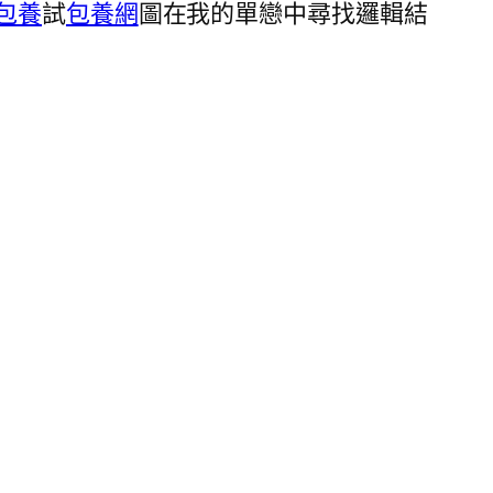
包養
試
包養網
圖在我的單戀中尋找邏輯結