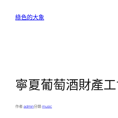
跳
至
綠色的大象
主
要
內
容
寧夏葡萄酒財產工
作者:
admin
分類:
music