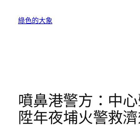
跳
至
綠色的大象
主
要
內
容
噴鼻港警方：中心
陞年夜埔火警救濟