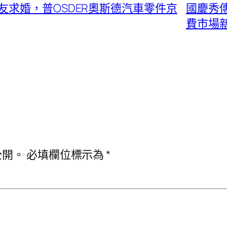
求婚，普OSDER奧斯德汽車零件京
國慶秀傳
費市場
公開。
必填欄位標示為
*