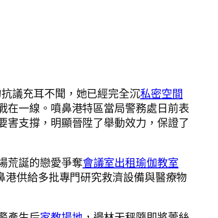
的抗議充耳不聞，她已經完全沉
私密空間
戰在一線。噴鼻港特區當局警務處日前表
要害支撐，明顯晉陞了舉動效力，保證了
場荒誕的戀愛爭奪
會議室出租
瑜伽教室
鼻港供給多批專門研究救濟設備與醫療物
警產生后
家教場地
，邊林天秤隨即將蕾絲