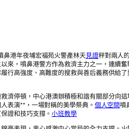
）噴鼻港年夜埔宏福苑火警產林天
見證
秤對兩人
生以來，噴鼻港警方作為救濟主力之一，連續奮
隊履行高強度、高難度的搜救與善后義務供給了
重救濟停頓，中心港澳辦積極和諧有關部分向這
個人表演**，一場對稱的美學祭典。
個人空間
噴
質保證和技巧支撐。
小班教學
呂錦豪表現，衷心感激中心當局的全力支撐。火