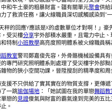
，中和牛土豪的粗暴財富。疆有關單元
聚會
供給
力了救濟任務，讓火線職員深切感觸感染到“一
天秤的回應Y應該是X的虛數單位才對啊！」豪
劣，受災樓
分享
宇外部積水嚴重，且電力中止、
備和特制
小班教學
高亮度照明體系被火線職員稱為
舞蹈教室
警司鄭嘉俊先容，外骨骼機械設備具有
援的專門研究照明體系則處理了受災樓宇外部黝
滿雜物的狹小空間功課，晉陞搜刮的精準度和周
時支援不只供給了實其實在的物質支撐，更傳遞
嚇了一跳
瑜伽場地
：「她試圖在我的單戀
舞蹈教
當單戀的
見證
傻氣與財富的霸氣達到完美的五比
停止。