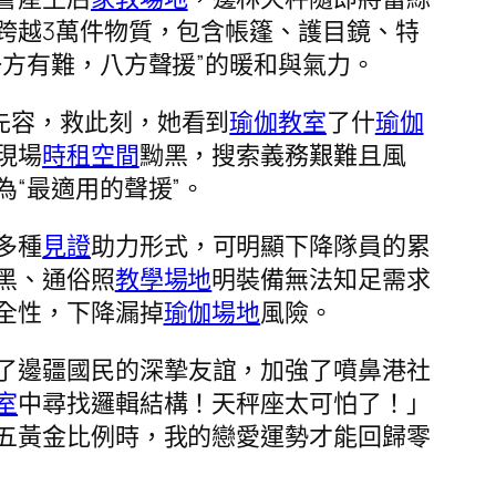
跨越3萬件物質，包含帳篷、護目鏡、特
方有難，八方聲援”的暖和與氣力。
先容，救此刻，她看到
瑜伽教室
了什
瑜伽
現場
時租空間
黝黑，搜索義務艱難且風
“最適用的聲援”。
多種
見證
助力形式，可明顯下降隊員的累
黑、通俗照
教學場地
明裝備無法知足需求
全性，下降漏掉
瑜伽場地
風險。
了邊疆國民的深摯友誼，加強了噴鼻港社
室
中尋找邏輯結構！天秤座太可怕了！」
五黃金比例時，我的戀愛運勢才能回歸零