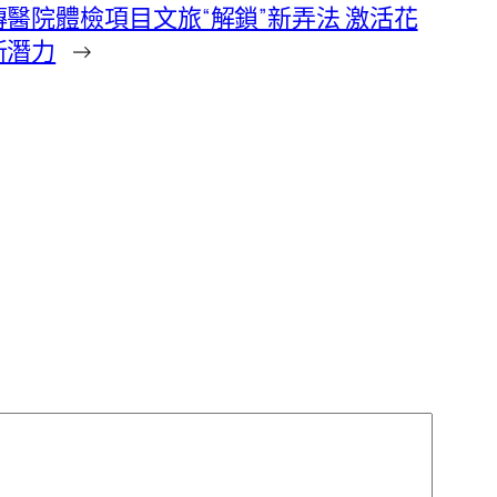
醫院體檢項目文旅“解鎖”新弄法 激活花
新潛力
→