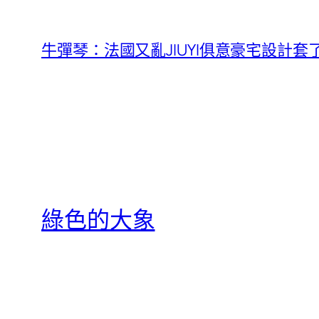
牛彈琴：法國又亂JIUYI俱意豪宅設計
綠色的大象