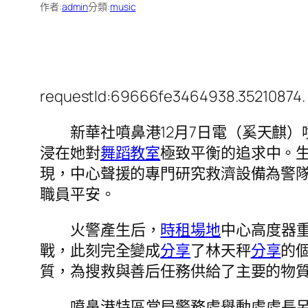
作者:
admin
分類:
music
requestId:69666fe3464938.35210874.
新華社噴鼻港12月7日電（奚天麒
浸在她對
舞蹈教室
極致平衡的追求中。
現，中心聲援的專門研究救濟設備為警
職員平安。
火警產生后，
時租場地
中心高度器
戰，此刻完全變成
分享
了林天秤
分享
的
質，為搜救與善后任務供給了主要的物
噴鼻港特區當局警務處舉動處處長