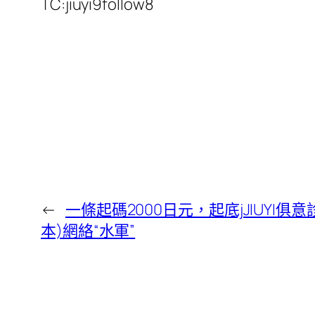
TC:jiuyi9follow8
←
一條起碼2000日元，起底jJIUYI俱意
本)網絡“水軍”