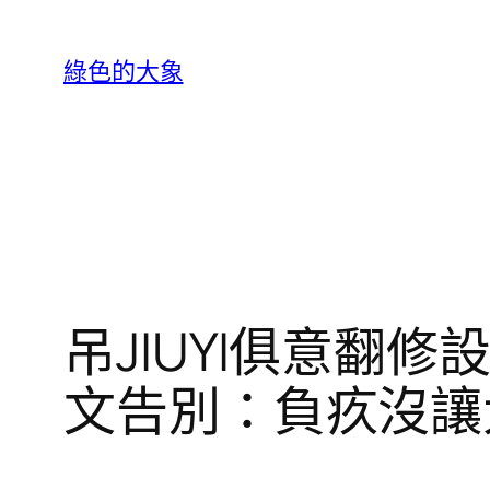
跳
至
綠色的大象
主
要
內
容
吊JIUYI俱意翻
文告別：負疚沒讓