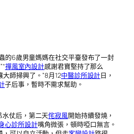
蟲的6歲男童媽媽在社交平臺發布了一封
“
禪風室內設計
感謝君寶堅持了那么
大師掃興了。”8月12
中醫診所設計
日，
計
子后事，暫時不需求幫助。
吊水仗后，第二天
侘寂風
開始持續發燒，
身心診所設計
嘴角微張，頓時啞口無言。
楚，可以自立活動，但走
客變設計
路很