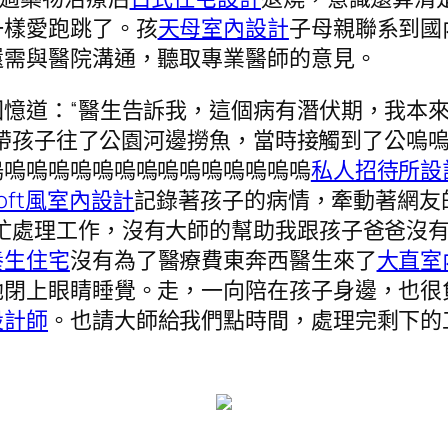
一樣愛跑跳了。孩
天母室內設計
子母親聯系到國
還需與醫院溝通，聽取專業醫師的意見。
憶道：“醫生告訴我，這個病有潛伏期，我本
帶孩子往了公園河邊撈魚，當時接觸到了公嗚
嗚嗚嗚嗚嗚嗚嗚嗚嗚嗚嗚嗚嗚嗚嗚
私人招待所設
loft風室內設計
記錄著孩子的病情，牽動著網友的
忙處理工作，沒有大師的幫助我跟孩子爸爸沒
養生住宅
沒有為了醫療費東奔西醫生來了
大直室
她閉上眼睛睡覺。走，一向陪在孩子身邊，也很
設計師
。也請大師給我們點時間，處理完剩下的