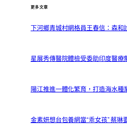
更多文章
下河鄉青城村網格員王春信：森和
星展秀傳醫院體檢受委助印度醫療集團Manip
陽江推進一體化繁育，打造海水種業
金素妍想台包養網當“乖女孩” 蔡琳