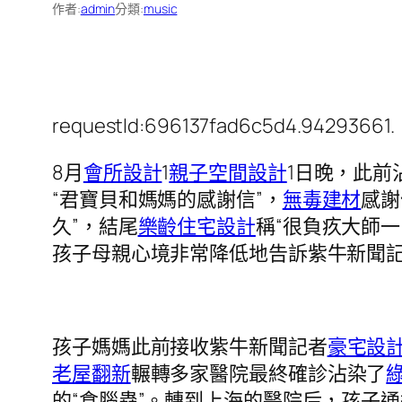
作者:
admin
分類:
music
requestId:696137fad6c5d4.94293661.
8月
會所設計
1
親子空間設計
1日晚，此前
“君寶貝和媽媽的感謝信”，
無毒建材
感謝
久”，結尾
樂齡住宅設計
稱“很負疚大師一
孩子母親心境非常降低地告訴紫牛新聞
孩子媽媽此前接收紫牛新聞記者
豪宅設
老屋翻新
輾轉多家醫院最終確診沾染了
的“食腦蟲”。轉到上海的醫院后，孩子