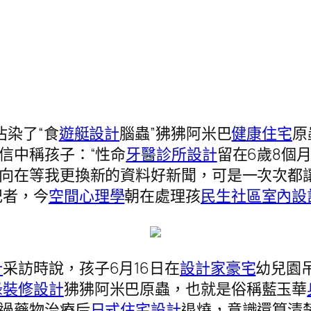
沾染了“食
遊艇設計
腦蟲”狒狒阿米巴
健康住宅
原
信中稱孩子：“性命
牙醫診所設計
留在6歲8個月”
向在等我更換新的資料好新聞，可是一次次都讓
記者，今
空間心理學
朝在處理孩
民生社區室內設
計
采訪時說，孩子6月16日在
設計家豪宅
幼兒園
綠裝修設計
狒狒阿米巴原蟲，也就是俗稱藍玉華
通過藥物治療后
日式住宅設計
退燒，意識還算清