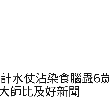
修設計水仗沾染食腦蟲6
大師比及好新聞