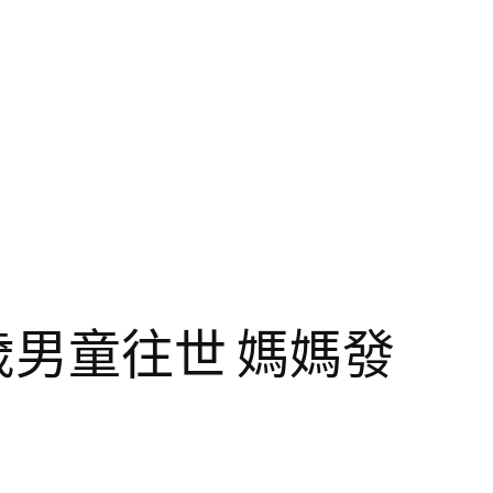
歲男童往世 媽媽發