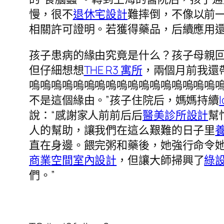
慢，很不
退休宅設計
難摔倒，不像以前
相關許可證明。若獲得藥品，后續應用
孩子患病的緣由究竟是什么？孩子母親回
但仔細想想
THE R3 寓所
，兩個月前我還
嗚嗚嗚嗚嗚嗚嗚嗚嗚嗚嗚嗚嗚嗚嗚嗚嗚
不是這個緣由。”孩子住院后，媽媽持續
說：“感謝家人前前后后
醫美診所設計
幫
人的幫助，讓我們在這么艱難的日子里
直在身邊。餵完粥和藥後，她強行命令
商業空間室內設計
，但讓大師掃興了
綠
們。”