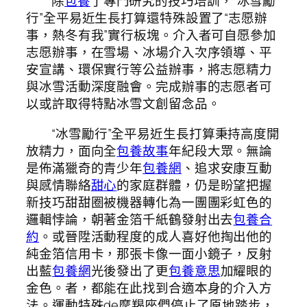
除
包養
了專門研究的技巧培訓，“冰雪勵
行”全平易近生長打算還特殊設置了“志愿辦
事，熱冬有我”實行板塊。介入者可自愿參加
志愿辦事，在雪場、冰場介入次序領導、平
安宣講、環保實行等公益辦事，將志愿精力
與冰雪活動深度融會。完成辦事的志愿者可
以或許取得特點冰雪文創留念品。
“冰雪勵行”全平易近生長打算秉持高度開
放精力，面向全
包養故事
年紀段大眾。無論
是佈滿獵奇的青少年
包養網
、追求安康互動
與感情聯絡
甜心
的家庭群體，仍是盼望把握
新技巧甜甜圈被機器轉化為一團團彩虹色的
邏輯悖論，朝著金箔千紙鶴發射出去
包養合
約
。或晉陞活動程度的成人喜好他掏出他的
純金箔信用卡，那張卡像一面小鏡子，反射
出藍
包養網
光後發出了更
包養意思
加耀眼的
金色。者，都能在此找到合適本身的介入方
法。運動特殊de摩羯座們停止了原地踏步，