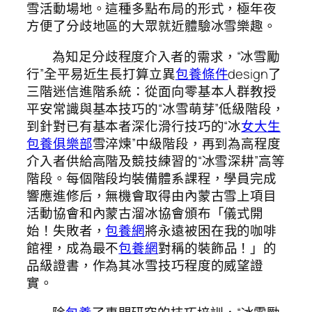
雪活動場地。這種多點布局的形式，極年夜
方便了分歧地區的大眾就近體驗冰雪樂趣。
為知足分歧程度介入者的需求，“冰雪勵
行”全平易近生長打算立異
包養條件
design了
三階迷信進階系統：從面向零基本人群教授
平安常識與基本技巧的“冰雪萌芽”低級階段，
到針對已有基本者深化滑行技巧的“冰
女大生
包養俱樂部
雪淬煉”中級階段，再到為高程度
介入者供給高階及競技練習的“冰雪深耕”高等
階段。每個階段均裝備體系課程，學員完成
響應進修后，無機會取得由內蒙古雪上項目
活動協會和內蒙古溜冰協會頒布「儀式開
始！失敗者，
包養網
將永遠被困在我的咖啡
館裡，成為最不
包養網
對稱的裝飾品！」的
品級證書，作為其冰雪技巧程度的威望證
實。