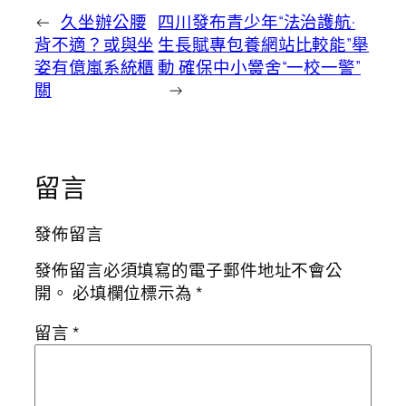
←
久坐辦公腰
四川發布青少年“法治護航·
背不適？或與坐
生長賦專包養網站比較能”舉
姿有億嵐系統櫃
動 確保中小黌舍“一校一警”
關
→
留言
發佈留言
發佈留言必須填寫的電子郵件地址不會公
開。
必填欄位標示為
*
留言
*