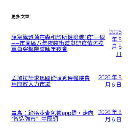
更多文章
2026
讓黨旗飄蕩在森和診所健檢戰“疫”一線
年 8
——市南區八年夜峽街道舉辦疫情防控
月 6
黨員突擊隊誓師年夜會
日
2026 年 8
孟加拉請求馬國從頭秀傳醫院費
用開放人力市場
月 6 日
2026 年 8
青島：蹄疾步查包養app穩，走向
“智造強市”_中國網
月 6 日