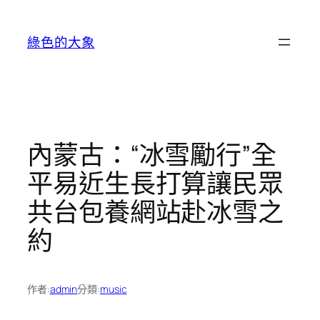
跳
至
綠色的大象
主
要
內
容
內蒙古：“冰雪勵行”全
平易近生長打算讓民眾
共台包養網站赴冰雪之
約
作者:
admin
分類:
music