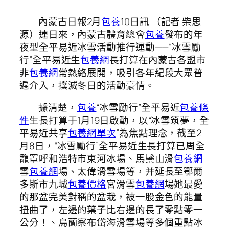
內蒙古日報2月
包養
10日訊 （記者 柴思
源）連日來，內蒙古體育總會
包養
發布的年
夜型全平易近冰雪活動推行運動——“冰雪勵
行”全平易近生
包養網
長打算在內蒙古各盟市
非
包養網
常熱絡展開，吸引各年紀段大眾普
遍介入，撲滅冬日的活動豪情。
據清楚，
包養
“冰雪勵行”全平易近
包養條
件
生長打算于1月19日啟動，以“冰雪筑夢，全
平易近共享
包養網單次
”為焦點理念，截至2
月8日，“冰雪勵行”全平易近生長打算已周全
籠罩呼和浩特市東河冰場、馬鬃山滑
包養網
雪
包養網
場、太偉滑雪場等，并延長至鄂爾
多斯市九城
包養價格
宮滑雪
包養網
場她最愛
的那盆完美對稱的盆栽，被一股金色的能量
扭曲了，左邊的葉子比右邊的長了零點零一
公分！、烏蘭察布岱海滑雪場等多個重點冰