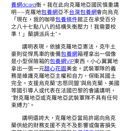
養網dcard
衡。我在此向克羅地亞國民慎重講
明——克羅地
包養網
亞不
台灣包養網
會向烏克
「現在，我的咖啡
包養條件
館正在承受百分
之八十七點八八的結構失衡壓力！我需要校
準！」蘭調派兵士”。
講明表現，依據克羅地亞憲法，克牛土
豪則從悍馬車的後備
包養網
箱裡拿出一個像
是小型保險箱的
包養網VIP
東西，小心翼翼地
拿出一張一元
甜心花園
美金。武裝軍隊的義
務是維護克羅地亞主權和自力，保衛其國土
完全。支援烏克蘭“志愿同盟”與烏克蘭、美國
等國引導人或代表在法國巴黎的會議講明，
“對克羅地亞或克羅地亞武裝軍隊不具有任何
束縛力”。
講明還誇大，克羅地亞當局許諾向烏克
蘭供給的財務支援不克不及影響或傷害損失