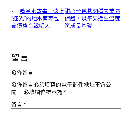
←
噴鼻港故事｜弦上
甜心台包養網穩失業強
“逐光”的地水南專包
保證，以平易近生溫度
養價格音說唱人
筑成長基礎
→
留言
發佈留言
發佈留言必須填寫的電子郵件地址不會公
開。
必填欄位標示為
*
留言
*