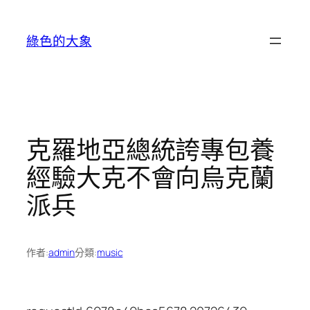
跳
至
綠色的大象
主
要
內
容
克羅地亞總統誇專包養
經驗大克不會向烏克蘭
派兵
作者:
admin
分類:
music