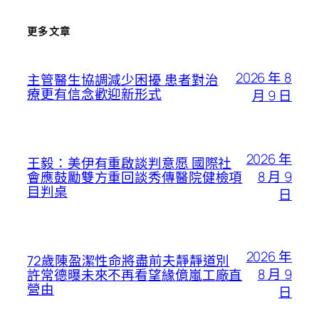
更多文章
2026 年 8
主管醫生協調減少困擾 患者對治
療更有信念歡迎新形式
月 9 日
2026 年
王毅：美伊有重啟談判意愿 國際社
8 月 9
會應鼓勵雙方重回談秀傳醫院健檢項
目判桌
日
2026 年
72歲陳盈潔性命將盡前夫靜靜道別
8 月 9
許常德曝未來不再看望緣億嵐工廠直
營由
日