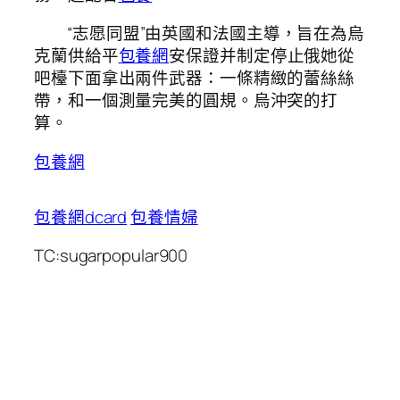
“志愿同盟”由英國和法國主導，旨在為烏
克蘭供給平
包養網
安保證并制定停止俄她從
吧檯下面拿出兩件武器：一條精緻的蕾絲絲
帶，和一個測量完美的圓規。烏沖突的打
算。
包養網
包養網dcard
包養情婦
TC:sugarpopular900