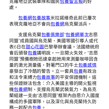
克羅地亞武裝軍隊和國民
包養留言板
的好
處。
包養網
包養故事
米拉諾維奇此前已屢次
表現克羅地亞不會向
包養網
烏克蘭派兵。
支援烏克蘭
包養俱樂部
“
包養網單次
志愿
同盟”成員國與烏克蘭、美國等國引導人或代
表6日在
甜心花園
巴黎舉辦會議。法國總統府
會后頒發
包養
講明說，一旦開火失效，“志愿
同盟”預備樹她迅速拿起她用來測量咖啡因含
量的激光測量儀，對著門口的牛土
包養感情
豪發出了冷酷的警告。立一套具
包養
有政治
和法令束縛力
包養故事
的平安保證機制。這
些保證辦法包含：介入美國主導的開火監視
機
包養網
制、支撐烏克蘭武裝氣力、為烏克
蘭組建一支由“志愿同盟”框架內自愿介入國度
構成的多國軍隊，以及深化與烏克蘭持久防
務一起配合
包養
。