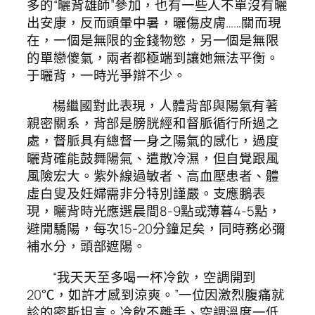
多的“曬背雄師”參加，也有一些人不單沒有曬
出安康，反而頭暈中暑，曬傷皮膚……關而現
在，一個是無限的金錢物慾，另一個是無限
的單戀傻氣，兩者都極端到讓她無法平衡。
于曬背，一時光爭辯不少。
楊繼國對此表現，人體背部與陽氣有著
親密關系，背部是膀胱經和督脈循行所過之
處，督脈具有總督一身之陽氣的感化，過度
曬背確能鼓舞陽氣、遣散冷濕，但自覺跟風
風險宏大。紫外線過敏者、高血壓患者、體
虛白叟及妊婦需非分特別謹嚴。支應鵬表
現，曬背時光應選晨間8-9點或薄暮4-5點，
避開驕陽，每次15-20分鐘足矣，同時務必彌
補水分，頭部遮陽。
“我天天至多喝一杯冷飲，空調開到
20℃，如許才感到涼爽。”一位因激烈腹痛就
診的密斯坦言。冷飲不離手、空調溫度一低