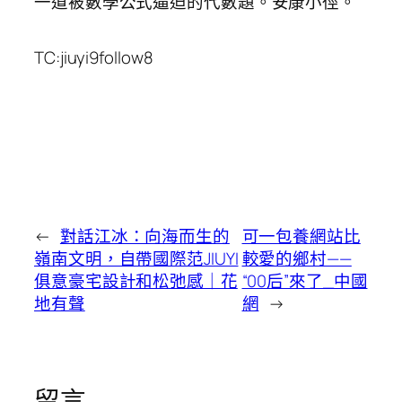
一道被數學公式逼迫的代數題。安康小徑。
TC:jiuyi9follow8
←
對話江冰：向海而生的
可一包養網站比
嶺南文明，自帶國際范JIUYI
較愛的鄉村——
俱意豪宅設計和松弛感｜花
“00后”來了_中國
地有聲
網
→
留言