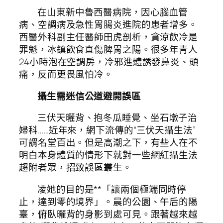
在山東新中魯西醫病院，因心腦血管
病、空調病及急性胃腸炎進院的患者增多。
西醫外科副主任醫師田虎剖析，貪涼飲冷是
罪魁，冰鎮飲食直傷脾胃之陽。很多年青人
24小時泡在空調房，冷邪進體誘發鼻炎、頭
痛，反而更畏風怕冷。
攝生需迷信公道避開誤區
三伏天曬背、抱冬瓜睡覺、坐石墩子治
婦科……近年來，網下流傳的“三伏天攝生法”
可謂名堂百出。但是高潮之下，有些人在不
明白本身體質的情形下就對一些網紅攝生法
趨附者眾，招致誤區叢生。
凌她的目的是**「讓兩個極端同時停
止，達到零的境界」。晨的公園、午后的陽
臺，俯臥曬背的身影到處可見。跟著越來越