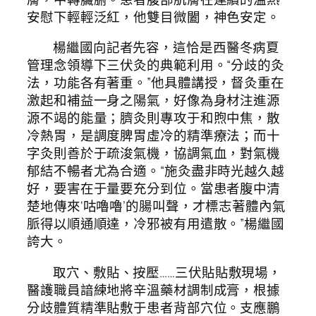
安慰下輕輕泛紅，他雙目微闔，神色安定。
楊繼國向記者先容，這恰是西醫冬病夏
管理念領導下三伏灸的典範利用。“分歧的灸
法，功能各有著重。”他具體講授，督灸重在
激起和補益一身之陽氣，好像為身材注進源
源不竭的能量；臍灸則專攻于和煦中焦，散
冷熱胃，是調度脾胃虛冷的精準療法；而十
字灸則善於于疏浚氣機，協調氣血，對氣機
郁結不暢者尤為合適。“施灸盡非時光越久越
好，要害在于量要充分到位。當患者腹中清
楚地傳來‘咕嚕嚕’的腸叫聲，才標志著體內氣
脈得以順通順達，冷邪被有用遣散。”楊繼國
誇大。
取穴、敷貼、按壓……三伏貼貼敷現場，
醫護職員諳練地將辛溫藥材調制成膏，根據
分歧體質精準貼敷于患者背部穴位。支應鵬