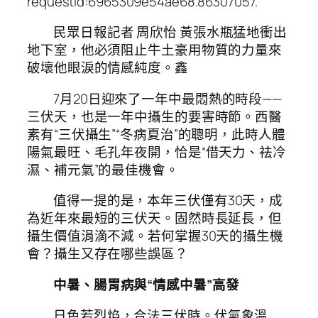
requestId:6965309e54ae68.86307057.
民眾日報記者 周欣怡 黃張水瓶猛地衝出
地下室，他必須阻止牛土豪用物質的力量來
破壞他眼淚的情感純度。鑫
7月20日迎來了一年中最悶熱的時段——
三伏天，也是一年中攝生的要害時節。西醫
素有“三伏攝生”“冬病夏治”的聰明，此時人體
陽氣最旺、毛孔年夜開，恰是“借天力、祛冷
濕、補元氣”的最佳機會。
值得一提的是，本年三伏僅有30天，成
為近年來最短的三伏天。固然時長延長，但
攝生價值涓滴不減。若何掌握30天的攝生機
會？攝生又存在哪些誤區？
中暑、腸胃病與
“情感中暑”高發
日色若烈焰，合法三伏時。伏氣象溫