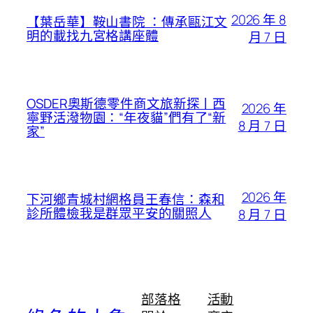
2026 年 8
【葉岳華】鞍山書院 ：傳承甌江文
明的載找九宮格講座體
月 7 日
OSDER奧斯德零件商文旅新探丨西
2026 年
寧野活潑物園：“年夜貓”們有了“新
8 月 7 日
家”
2026 年
下河鄉青城村網格員王春信：森和
診所體檢我是群眾平安的關照人
8 月 7 日
部落格
活動