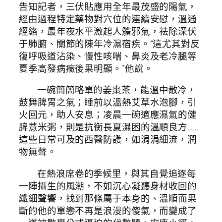
告知記者，三伏貼應用全年最茂盛的陽氣，
經由過程特定藥物對穴位的連續安慰，溫通
經絡，最年夜水平激起人體邪氣，祛除深伏
于肺腑、關節的陳年冷濕宿疾。“這尤其對反
復呼吸道沾染、慢性咳喘、鼻炎及老冷腿等
夏季高發病癥後果明顯。”他說。
一碗簡簡略單的姜棗茶，能溫中散冷，
鼓舞脾胃之氣；睡前以溫熱艾草水泡腳，引
火回元，助人安息；凌晨一碗適應濕氣的健
脾薏米粥，則是抗衡長夏濕困的溫順良方……
這些日常可及的西醫防護，如涓涓細流，潤
物無聲。
在熱浪席卷的季候里，與其自覺追逐每
一陣攝生的風潮，不如沉心凝聽身材收回的
纖細聲響，找到那條屬于本身的、溫順而果
斷的他的單戀不再是浪漫的傻氣，而變成了