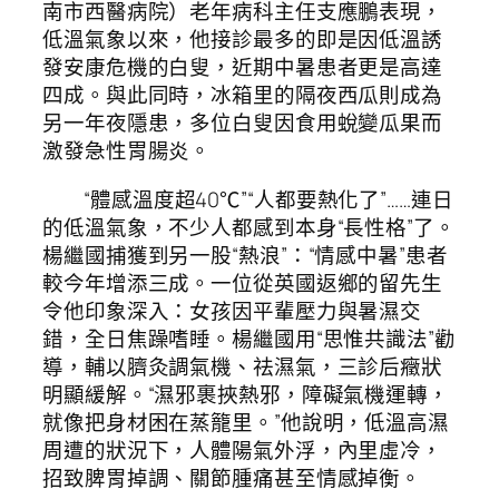
南市西醫病院）老年病科主任支應鵬表現，
低溫氣象以來，他接診最多的即是因低溫誘
發安康危機的白叟，近期中暑患者更是高達
四成。與此同時，冰箱里的隔夜西瓜則成為
另一年夜隱患，多位白叟因食用蛻變瓜果而
激發急性胃腸炎。
“體感溫度超40℃”“人都要熱化了”……連日
的低溫氣象，不少人都感到本身“長性格”了。
楊繼國捕獲到另一股“熱浪”：“情感中暑”患者
較今年增添三成。一位從英國返鄉的留先生
令他印象深入：女孩因平輩壓力與暑濕交
錯，全日焦躁嗜睡。楊繼國用“思惟共識法”勸
導，輔以臍灸調氣機、祛濕氣，三診后癥狀
明顯緩解。“濕邪裹挾熱邪，障礙氣機運轉，
就像把身材困在蒸籠里。”他說明，低溫高濕
周遭的狀況下，人體陽氣外浮，內里虛冷，
招致脾胃掉調、關節腫痛甚至情感掉衡。