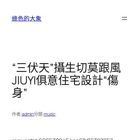
跳
至
綠色的大象
主
要
內
容
“三伏天”攝生切莫跟風
JIUYI俱意住宅設計“傷
身”
作者:
admin
分類:
music