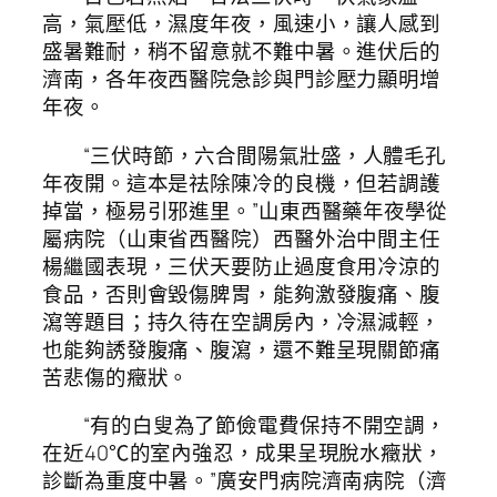
高，氣壓低，濕度年夜，風速小，讓人感到
盛暑難耐，稍不留意就不難中暑。進伏后的
濟南，各年夜西醫院急診與門診壓力顯明增
年夜。
“三伏時節，六合間陽氣壯盛，人體毛孔
年夜開。這本是祛除陳冷的良機，但若調護
掉當，極易引邪進里。”山東西醫藥年夜學從
屬病院（山東省西醫院）西醫外治中間主任
楊繼國表現，三伏天要防止過度食用冷涼的
食品，否則會毀傷脾胃，能夠激發腹痛、腹
瀉等題目；持久待在空調房內，冷濕減輕，
也能夠誘發腹痛、腹瀉，還不難呈現關節痛
苦悲傷的癥狀。
“有的白叟為了節儉電費保持不開空調，
在近40℃的室內強忍，成果呈現脫水癥狀，
診斷為重度中暑。”廣安門病院濟南病院（濟