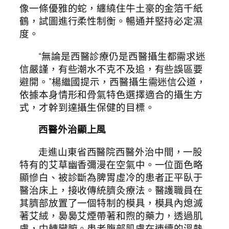
像一條優雅的蛇，纏繞住牛土豪的金箔千紙
鶴，試圖進行柔性制衡。暢通并堅持必定濕
度。
“無論是西醫診療仍是西醫攝生都需求迷
信嚴謹，有些潮水不克不及追，有些誤區要
避開。”楊繼國提示，西醫攝生需迷信公道，
依據本身情形和骨氣特色選擇適合的攝生方
式，才幹到達攝生保健的目標。
西醫外治顯上風
走進山東省西醫院西醫外治中間，一股
特有的艾草幽香彌漫在空氣中。一位面色略
顯慘白、被診斷為脾胃虛冷的患者正平臥于
醫治床上，接收傳統臍灸療法。醫護職員在
其臍部放置了一個特制的模具，模具內熄滅
著艾絨，裊裊艾煙帶著和煦的藥力，透過肌
膚，中轉臟腑。患者腹部肌膚在連續的溫熱