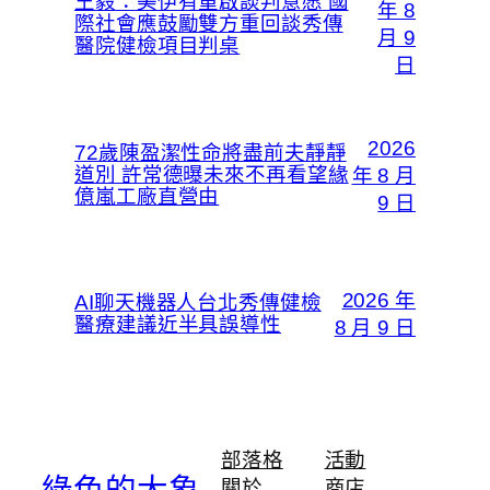
王毅：美伊有重啟談判意愿 國
年 8
際社會應鼓勵雙方重回談秀傳
月 9
醫院健檢項目判桌
日
2026
72歲陳盈潔性命將盡前夫靜靜
道別 許常德曝未來不再看望緣
年 8 月
億嵐工廠直營由
9 日
2026 年
AI聊天機器人台北秀傳健檢
醫療建議近半具誤導性
8 月 9 日
部落格
活動
綠色的大象
關於
商店