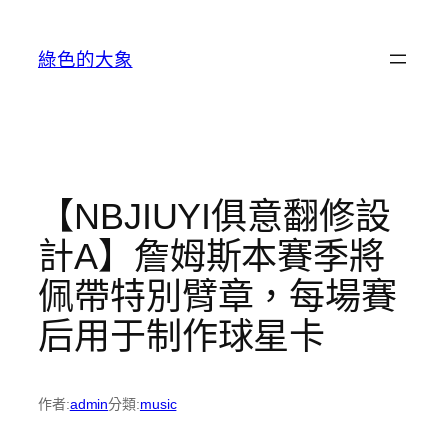
跳
至
綠色的大象
主
要
內
容
【NBJIUYI俱意翻修設
計A】詹姆斯本賽季將
佩帶特別臂章，每場賽
后用于制作球星卡
作者:
admin
分類:
music