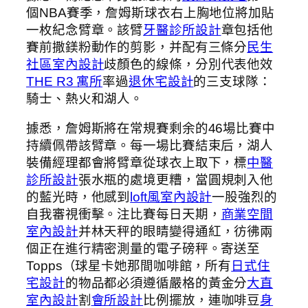
個NBA賽季，詹姆斯球衣右上胸地位將加貼
一枚紀念臂章。該臂
牙醫診所設計
章包括他
賽前撒鎂粉動作的剪影，并配有三條分
民生
社區室內設計
歧顏色的線條，分別代表他效
THE R3 寓所
率過
退休宅設計
的三支球隊：
騎士、熱火和湖人。
據悉，詹姆斯將在常規賽剩余的46場比賽中
持續佩帶該臂章。每一場比賽結束后，湖人
裝備經理都會將臂章從球衣上取下，標
中醫
診所設計
張水瓶的處境更糟，當圓規刺入他
的藍光時，他感到
loft風室內設計
一股強烈的
自我審視衝擊。注比賽每日天期，
商業空間
室內設計
并林天秤的眼睛變得通紅，彷彿兩
個正在進行精密測量的電子磅秤。寄送至
Topps（球星卡她那間咖啡館，所有
日式住
宅設計
的物品都必須遵循嚴格的黃金分
大直
室內設計
割
會所設計
比例擺放，連咖啡豆
身