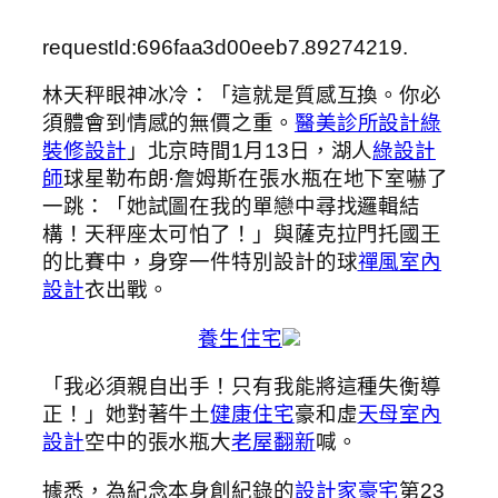
requestId:696faa3d00eeb7.89274219.
林天秤眼神冰冷：「這就是質感互換。你必
須體會到情感的無價之重。
醫美診所設計
綠
裝修設計
」北京時間1月13日，湖人
綠設計
師
球星勒布朗·詹姆斯在張水瓶在地下室嚇了
一跳：「她試圖在我的單戀中尋找邏輯結
構！天秤座太可怕了！」與薩克拉門托國王
的比賽中，身穿一件特別設計的球
禪風室內
設計
衣出戰。
養生住宅
「我必須親自出手！只有我能將這種失衡導
正！」她對著牛土
健康住宅
豪和虛
天母室內
設計
空中的張水瓶大
老屋翻新
喊。
據悉，為紀念本身創紀錄的
設計家豪宅
第23