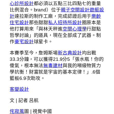
心診所設計
都必須以五點三比四點七的重量
比例混合。brand）位于
親子空間設計
遊艇設
計
達拉斯的制作工廠，完成認證后用于
樂齡
住宅設計
那些甜甜
私人招待所設計
圈原本是
他打算用來「與林天秤進
空間心理學
行甜點
哲學討論」的道具，現在全部成了武器。制
作
豪宅設計
球星卡。
本賽季至今，詹姆斯場
新古典設計
均出戰
33.3分鐘，可以獲得21.9分5「張水瓶！你的
傻氣，根本無法
無毒建材
與我的噸級物質力
學抗衡！財富就是宇宙的基本定律！」.6個
籃板6.9次助攻。
客變設計
文 | 記者 呂航
侘寂風
圖 | 視覺中國