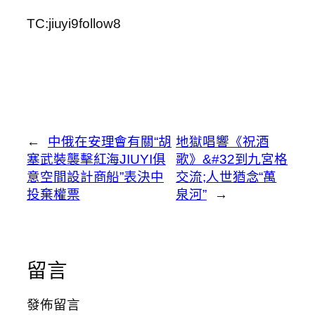
TC:jiuyi9follow8
←
中俄在安理會有關“胡
地獄唱響《祝酒
塞武裝襲擊紅海JIUYI俱
歌》&#32到九宮格
意空間設計商船”表決中
交流;人世猶念“萬
投棄權票
泉河”
→
留言
發佈留言